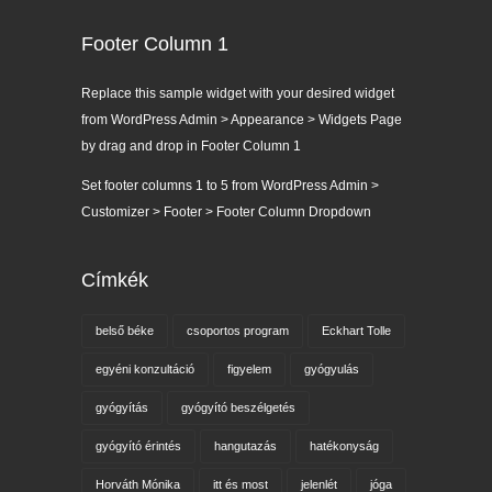
Footer Column 1
Replace this sample widget with your desired widget
from WordPress Admin > Appearance > Widgets Page
by drag and drop in Footer Column 1
Set footer columns 1 to 5 from WordPress Admin >
Customizer > Footer > Footer Column Dropdown
Címkék
belső béke
csoportos program
Eckhart Tolle
egyéni konzultáció
figyelem
gyógyulás
gyógyítás
gyógyító beszélgetés
gyógyító érintés
hangutazás
hatékonyság
Horváth Mónika
itt és most
jelenlét
jóga