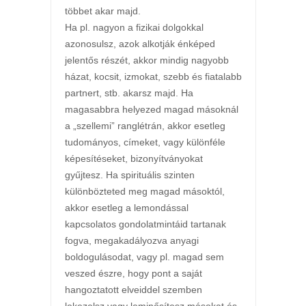
többet akar majd.
Ha pl. nagyon a fizikai dolgokkal
azonosulsz, azok alkotják énképed
jelentős részét, akkor mindig nagyobb
házat, kocsit, izmokat, szebb és fiatalabb
partnert, stb. akarsz majd. Ha
magasabbra helyezed magad másoknál
a „szellemi” ranglétrán, akkor esetleg
tudományos, címeket, vagy különféle
képesítéseket, bizonyítványokat
gyűjtesz. Ha spirituális szinten
különbözteted meg magad másoktól,
akkor esetleg a lemondással
kapcsolatos gondolatmintáid tartanak
fogva, megakadályozva anyagi
boldogulásodat, vagy pl. magad sem
veszed észre, hogy pont a saját
hangoztatott elveiddel szemben
lekezelsz vagy leminősítesz másokat és