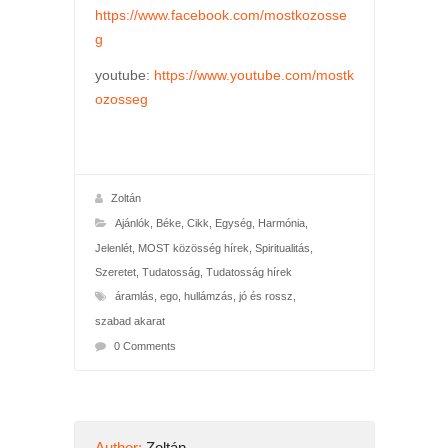
https://www.facebook.com/mostkozosse
g
youtube:
https://www.youtube.com/mostk
ozosseg
Zoltán
Ajánlók
,
Béke
,
Cikk
,
Egység
,
Harmónia
,
Jelenlét
,
MOST közösség hírek
,
Spiritualitás
,
Szeretet
,
Tudatosság
,
Tudatosság hírek
áramlás
,
ego
,
hullámzás
,
jó és rossz
,
szabad akarat
0 Comments
Author:
Zoltán