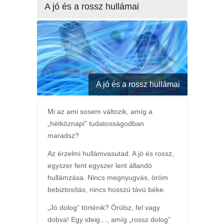
A jó és a rossz hullámai
A jó és a rossz hullámai
Mi az ami sosem változik, amíg a
„hétköznapi” tudatosságodban
maradsz?
Az érzelmi hullámvasutad. A jó és rossz,
egyszer fent egyszer lent állandó
hullámzása. Nincs megnyugvás, öröm
bebiztosítás, nincs hosszú távú béke.
„Jó dolog” történik? Örülsz, fel vagy
dobva! Egy ideig…, amíg „rossz dolog”