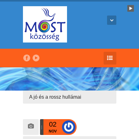
A jó és a rossz hullámai
02
NOV