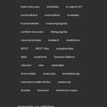
keleti masszázs
kirándulás
ki vagyok én?
kommunikáció
kontempláció
kreativitás
kvantumelmélet
kvantumgyógyítás
Lomilomi masszázs
lélekgyógyítás
masszázsterápia
meditáció
mindfulness
MOST
MOST Klub
mozgásterápia
oldás
programok
Quantum Balance
relaxáció
siker
spiritualitás
stresszoldás
szatszang
testtudatosság
transzperszonális élmény
tudatosság
áramlás
önismeret
önismereti csoport
Keresés az oldalon