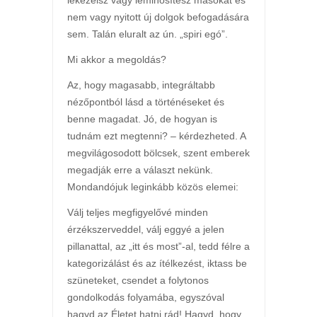
nem vagy nyitott új dolgok befogadására
sem. Talán eluralt az ún. „spiri egó”.
Mi akkor a megoldás?
Az, hogy magasabb, integráltabb
nézőpontból lásd a történéseket és
benne magadat. Jó, de hogyan is
tudnám ezt megtenni? – kérdezheted. A
megvilágosodott bölcsek, szent emberek
megadják erre a választ nekünk.
Mondandójuk leginkább közös elemei:
Válj teljes megfigyelővé minden
érzékszerveddel, válj eggyé a jelen
pillanattal, az „itt és most”-al, tedd félre a
kategorizálást és az ítélkezést, iktass be
szüneteket, csendet a folytonos
gondolkodás folyamába, egyszóval
hagyd az Életet hatni rád! Hagyd, hogy