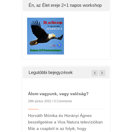
Én, az Élet ereje 2+1 napos workshop
Legutóbbi bejegyzések
Álom vagyunk, vagy valóság?
28th június 2022 /
0 Comments
Horváth Mónika és Horányi Ágnes
beszélgetése a Viva Natura televízióban
Már a csapból is az folyik, hogy
l
2022. májusi h