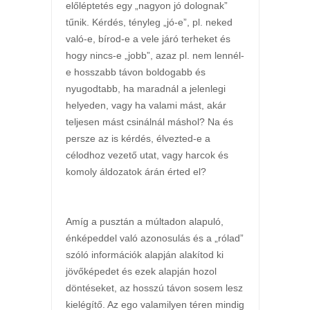
előléptetés egy „nagyon jó dolognak”
tűnik. Kérdés, tényleg „jó-e”, pl. neked
való-e, bírod-e a vele járó terheket és
hogy nincs-e „jobb”, azaz pl. nem lennél-
e hosszabb távon boldogabb és
nyugodtabb, ha maradnál a jelenlegi
helyeden, vagy ha valami mást, akár
teljesen mást csinálnál máshol? Na és
persze az is kérdés, élvezted-e a
célodhoz vezető utat, vagy harcok és
komoly áldozatok árán érted el?
Amíg a pusztán a múltadon alapuló,
énképeddel való azonosulás és a „rólad”
szóló információk alapján alakítod ki
jövőképedet és ezek alapján hozol
döntéseket, az hosszú távon sosem lesz
kielégítő. Az ego valamilyen téren mindig