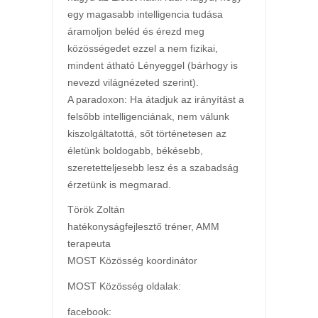
egy magasabb intelligencia tudása
áramoljon beléd és érezd meg
közösségedet ezzel a nem fizikai,
mindent átható Lényeggel (bárhogy is
nevezd világnézeted szerint).
A paradoxon: Ha átadjuk az irányítást a
felsőbb intelligenciának, nem válunk
kiszolgáltatottá, sőt történetesen az
életünk boldogabb, békésebb,
szeretetteljesebb lesz és a szabadság
érzetünk is megmarad.
Török Zoltán
hatékonyságfejlesztő tréner, AMM
terapeuta
MOST Közösség koordinátor
MOST Közösség oldalak:
facebook: