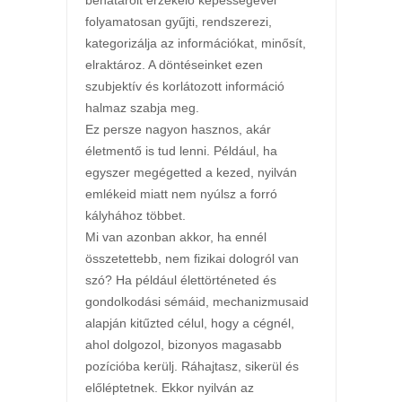
behatárolt érzékelő képességével
folyamatosan gyűjti, rendszerezi,
kategorizálja az információkat, minősít,
elraktároz. A döntéseinket ezen
szubjektív és korlátozott információ
halmaz szabja meg.
Ez persze nagyon hasznos, akár
életmentő is tud lenni. Például, ha
egyszer megégetted a kezed, nyilván
emlékeid miatt nem nyúlsz a forró
kályhához többet.
Mi van azonban akkor, ha ennél
összetettebb, nem fizikai dologról van
szó? Ha például élettörténeted és
gondolkodási sémáid, mechanizmusaid
alapján kitűzted célul, hogy a cégnél,
ahol dolgozol, bizonyos magasabb
pozícióba kerülj. Ráhajtasz, sikerül és
előléptetnek. Ekkor nyilván az