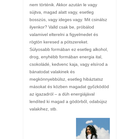
nem történik. Akkor azután le vagy
sújtva, magad alatt vagy, esetleg
bosszús, vagy ideges vagy. Mit csinálsz
ilyenkor? Valld csak be, próbálod
valamivel elterelni a figyelmedet és
rögtön keresed a pótszereket.
Súlyosabb formában ez esetleg alkohol,
drog, enyhébb formában energia ital,
csokoládé, kedvenc kaja, vagy elsírod a
bánatodat valakinek és
megkönnyebbülsz, esetleg hibáztatsz
másokat és közben magadat győzködöd
az igazadról – a düh energiájával
lendíted ki magad a gödörből, odabújsz
valakihez, stb.