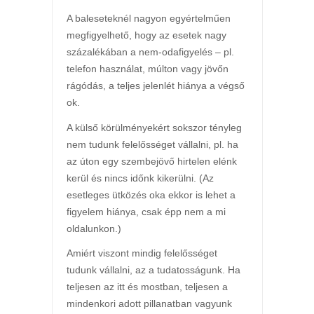
A baleseteknél nagyon egyértelműen
megfigyelhető, hogy az esetek nagy
százalékában a nem-odafigyelés – pl.
telefon használat, múlton vagy jövőn
rágódás, a teljes jelenlét hiánya a végső
ok.
A külső körülményekért sokszor tényleg
nem tudunk felelősséget vállalni, pl. ha
az úton egy szembejövő hirtelen elénk
kerül és nincs időnk kikerülni. (Az
esetleges ütközés oka ekkor is lehet a
figyelem hiánya, csak épp nem a mi
oldalunkon.)
Amiért viszont mindig felelősséget
tudunk vállalni, az a tudatosságunk. Ha
teljesen az itt és mostban, teljesen a
mindenkori adott pillanatban vagyunk