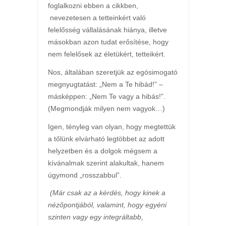
foglalkozni ebben a cikkben,
nevezetesen a tetteinkért való
felelősség vállalásának hiánya, illetve
másokban azon tudat erősítése, hogy
nem felelősek az életükért, tetteikért.
Nos, általában szeretjük az egósimogató
megnyugtatást: „Nem a Te hibád!” –
másképpen: „Nem Te vagy a hibás!”.
(Megmondják milyen nem vagyok…)
Igen, tényleg van olyan, hogy megtettük
a tőlünk elvárható legtöbbet az adott
helyzetben és a dolgok mégsem a
kívánalmak szerint alakultak, hanem
úgymond „rosszabbul”.
(Már csak az a kérdés, hogy kinek a
nézőpontjából, valamint, hogy egyéni
szinten vagy egy integráltabb,