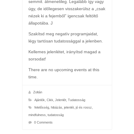
semmit. átmenetileg. Legalább így vagy
úgy, de időlegesen visszakerülsz a „csak
nézek ki a fejemből” igencsak feltöltő
állapotába. J
Szakítsd meg negatív programjaidat,
légy tartósan tudatossággal a jelenben.
Kellemes jelenlétet, irányítsd magad a
sorsodat!
There are no upcoming events at this
time.
Zoltán
Ajánlók
,
Cikk
,
Jelenlét
,
Tudatosság
felelősség
,
hibázás
,
jelenlét
,
jó és rossz
,
mindfulness
,
tudatosság
0 Comments