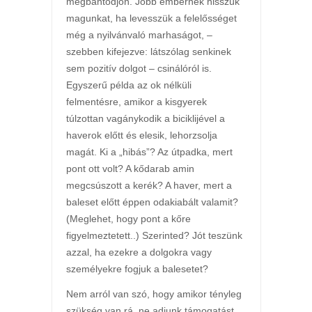
megbántódjon. Jobb embernek hisszük
magunkat, ha levesszük a felelősséget
még a nyilvánvaló marhaságot, –
szebben kifejezve: látszólag senkinek
sem pozitív dolgot – csinálóról is.
Egyszerű példa az ok nélküli
felmentésre, amikor a kisgyerek
túlzottan vagánykodik a biciklijével a
haverok előtt és elesik, lehorzsolja
magát. Ki a „hibás”? Az útpadka, mert
pont ott volt? A kődarab amin
megcsúszott a kerék? A haver, mert a
baleset előtt éppen odakiabált valamit?
(Meglehet, hogy pont a kőre
figyelmeztetett..) Szerinted? Jót teszünk
azzal, ha ezekre a dolgokra vagy
személyekre fogjuk a balesetet?
Nem arról van szó, hogy amikor tényleg
szükség van rá, ne adjunk támogatást,