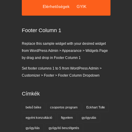
Elérhetőségek
GYIK
Footer Column 1
Replace this sample widget with your desired widget
from WordPress Admin > Appearance > Widgets Page
by drag and drop in Footer Column 1
Set footer columns 1 to 5 from WordPress Admin >
Customizer > Footer > Footer Column Dropdown
Címkék
belső béke
csoportos program
Eckhart Tolle
egyéni konzultáció
figyelem
gyógyulás
gyógyítás
gyógyító beszélgetés