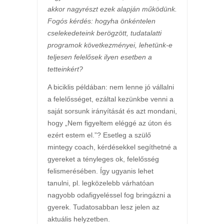
akkor nagyrészt ezek alapján működünk.
Fogós kérdés: hogyha önkéntelen
cselekedeteink berögzött, tudatalatti
programok következményei, lehetünk-e
teljesen felelősek ilyen esetben a
tetteinkért?
A biciklis példában: nem lenne jó vállalni
a felelősséget, ezáltal kezünkbe venni a
saját sorsunk irányítását és azt mondani,
hogy „Nem figyeltem eléggé az úton és
ezért estem el.”? Esetleg a szülő
mintegy coach, kérdésekkel segíthetné a
gyereket a tényleges ok, felelősség
felismerésében. Így ugyanis lehet
tanulni, pl. legközelebb várhatóan
nagyobb odafigyeléssel fog bringázni a
gyerek. Tudatosabban lesz jelen az
aktuális helyzetben.