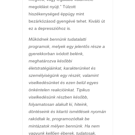
megoldást nyújt.” Túlzott
hiszékenységed éppúgy mint
bezárkózásod gyengévé tehet. Kiváló út
ez a depresszióhoz is.
Működnek bennünk tudatalatti
programok, melyek egy jelentős része a
gyerekkorban ivódott belénk,
meghatározva későbbi
életstratégiáinkat, karakterünket és
személyiségünk egy részét, valamint
viselkedésünket és ezen belül egyes
önkéntelen reakcióinkat. Tipikus
viselkedésünk részben később,
folyamatosan alakult ki, hiteink,
döntéseink és kitartó ismétlések nyomán
rakódtak le, programozódtak be
mintázatok mélyen bennünk. Ha nem
vagyunk kellően éberek, tudatosak,