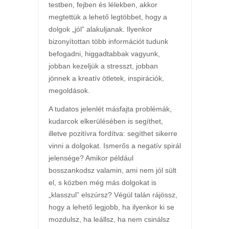
testben, fejben és lélekben, akkor
megtettük a lehető legtöbbet, hogy a
dolgok „jól” alakuljanak. Ilyenkor
bizonyítottan több információt tudunk
befogadni, higgadtabbak vagyunk,
jobban kezeljük a stresszt, jobban
jönnek a kreatív ötletek, inspirációk,
megoldások.
A tudatos jelenlét másfajta problémák,
kudarcok elkerülésében is segíthet,
illetve pozitívra fordítva: segíthet sikerre
vinni a dolgokat. Ismerős a negatív spirál
jelensége? Amikor például
bosszankodsz valamin, ami nem jól sült
el, s közben még más dolgokat is
„klasszul” elszúrsz? Végül talán rájössz,
hogy a lehető legjobb, ha ilyenkor ki se
mozdulsz, ha leállsz, ha nem csinálsz