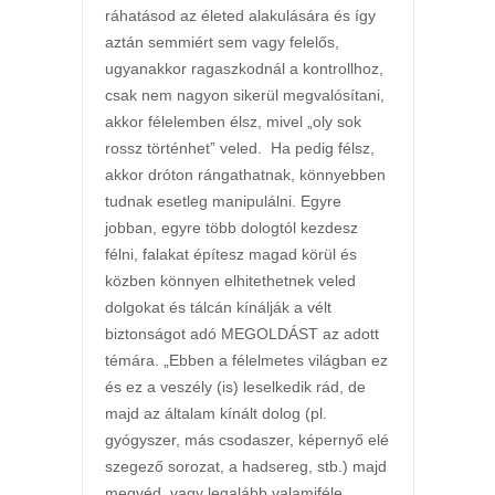
ráhatásod az életed alakulására és így
aztán semmiért sem vagy felelős,
ugyanakkor ragaszkodnál a kontrollhoz,
csak nem nagyon sikerül megvalósítani,
akkor félelemben élsz, mivel „oly sok
rossz történhet” veled. Ha pedig félsz,
akkor dróton rángathatnak, könnyebben
tudnak esetleg manipulálni. Egyre
jobban, egyre több dologtól kezdesz
félni, falakat építesz magad körül és
közben könnyen elhitethetnek veled
dolgokat és tálcán kínálják a vélt
biztonságot adó MEGOLDÁST az adott
témára. „Ebben a félelmetes világban ez
és ez a veszély (is) leselkedik rád, de
majd az általam kínált dolog (pl.
gyógyszer, más csodaszer, képernyő elé
szegező sorozat, a hadsereg, stb.) majd
megvéd, vagy legalább valamiféle