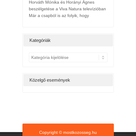
Horváth Mónika és Horányi Ágnes
beszélgetése a Viva Natura televízióban
Már a csapból is az folyik, hogy
l
2022. májusi h
ts
24th május 2022 /
ány hétig a
Kedv
Kategóriák
g, hatására
K
a
t
e
Közelgő események
g
ó
r
i
á
k
Copyright © mostkozosseg.hu