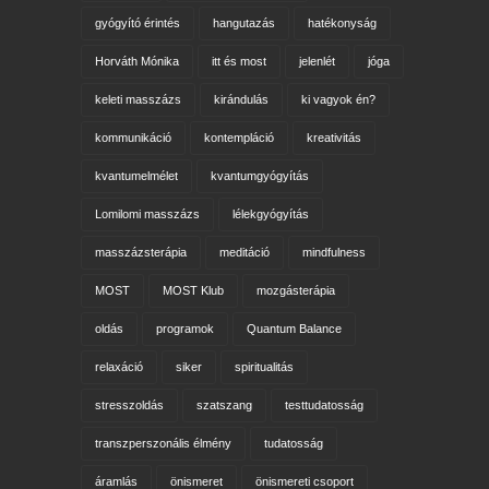
gyógyító érintés
hangutazás
hatékonyság
Horváth Mónika
itt és most
jelenlét
jóga
keleti masszázs
kirándulás
ki vagyok én?
kommunikáció
kontempláció
kreativitás
kvantumelmélet
kvantumgyógyítás
Lomilomi masszázs
lélekgyógyítás
masszázsterápia
meditáció
mindfulness
MOST
MOST Klub
mozgásterápia
oldás
programok
Quantum Balance
relaxáció
siker
spiritualitás
stresszoldás
szatszang
testtudatosság
transzperszonális élmény
tudatosság
áramlás
önismeret
önismereti csoport