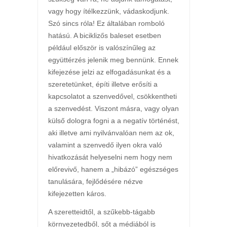
vagy hogy ítélkezzünk, vádaskodjunk.
Szó sincs róla! Ez általában romboló
hatású. A biciklizős baleset esetben
például először is valószínűleg az
együttérzés jelenik meg bennünk. Ennek
kifejezése jelzi az elfogadásunkat és a
szeretetünket, építi illetve erősíti a
kapcsolatot a szenvedővel, csökkentheti
a szenvedést. Viszont másra, vagy olyan
külső dologra fogni a a negatív történést,
aki illetve ami nyilvánvalóan nem az ok,
valamint a szenvedő ilyen okra való
hivatkozását helyeselni nem hogy nem
előrevivő, hanem a „hibázó” egészséges
tanulására, fejlődésére nézve
kifejezetten káros.
A szeretteidtől, a szűkebb-tágabb
környezetedből, sőt a médiából is