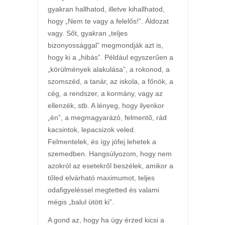
gyakran hallhatod, illetve kihallhatod,
hogy „Nem te vagy a felelős!”. Áldozat
vagy. Sőt, gyakran „teljes
bizonyossággal” megmondják azt is,
hogy ki a „hibás”. Például egyszerűen a
„körülmények alakulása”, a rokonod, a
szomszéd, a tanár, az iskola, a főnök, a
cég, a rendszer, a kormány, vagy az
ellenzék, stb. A lényeg, hogy ilyenkor
„én”, a megmagyarázó, felmentő, rád
kacsintok, lepacsizok veled.
Felmentelek, és így jófej lehetek a
szemedben. Hangsúlyozom, hogy nem
azokról az esetekről beszélek, amikor a
tőled elvárható maximumot, teljes
odafigyeléssel megtetted és valami
mégis „balul ütött ki”.
A gond az, hogy ha úgy érzed kicsi a