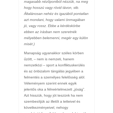
magasabb nézőpontból nézzük, na meg
hogy hosszú vagy rövid távon, stb.
Általánosan nehéz és igazából pontatlan
azt mondani, hogy valami önmagában
jó, vagy rossz. Ebbe a kérdéskörbe
ebben az írásban nem szeretnék
mélyebben belemenni, megér egy külön
misét.)
Manapság ugyanakkor széles körben
űzött, – nem is nemzeti, hanem
nemzetközi – sport a konfliktuskerülés
és az önbizalom tángálás jegyében a
felmentés a személyes felelősség alól.
Véleményem szerint ennek egyik
jelentős oka a félreértelmezett „jóság”.
Azt hisszük, hogy jót teszünk ha nem
szembesítjük az illetőt a tetteivel és
következményeivel, nehogy