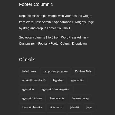
Footer Column 1
Replace this sample widget with your desired widget
from WordPress Admin > Appearance > Widgets Page
by drag and drop in Footer Column 1
Set footer columns 1 to 5 from WordPress Admin >
Customizer > Footer > Footer Column Dropdown
Címkék
belső béke
csoportos program
Eckhart Tolle
egyéni konzultáció
figyelem
gyógyulás
gyógyítás
gyógyító beszélgetés
gyógyító érintés
hangutazás
hatékonyság
Horváth Mónika
itt és most
jelenlét
jóga