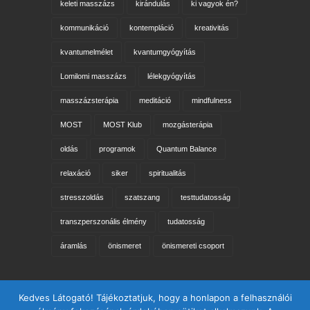
keleti masszázs
kirándulás
ki vagyok én?
kommunikáció
kontempláció
kreativitás
kvantumelmélet
kvantumgyógyítás
Lomilomi masszázs
lélekgyógyítás
masszázsterápia
meditáció
mindfulness
MOST
MOST Klub
mozgásterápia
oldás
programok
Quantum Balance
relaxáció
siker
spiritualitás
stresszoldás
szatszang
testtudatosság
transzperszonális élmény
tudatosság
áramlás
önismeret
önismereti csoport
Keresés az oldalon
Kedves Látogató! Tájékoztatjuk, hogy a honlapon a felhasználói