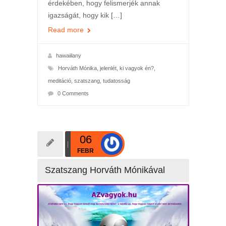
érdekében, hogy felismerjék annak
igazságát, hogy kik […]
Read more
hawaiilany
Horváth Mónika
,
jelenlét
,
ki vagyok én?
,
meditáció
,
szatszang
,
tudatosság
0 Comments
06
FEBR
Szatszang Horváth Mónikával