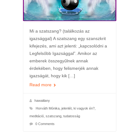
Mi a szatszang? (találkozás az
igazsággal) A szatszang egy szanszkrit
kifejezés, ami azt jelenti: „kapcsolódni a
Legfelsőbb Igazsággal”. Amikor az
emberek összegyűlnek annak
érdekében, hogy felismerjék annak
igazságát, hogy kik […]
Read more
hawaiilany
Horváth Mónika
,
jelenlét
,
ki vagyok én?
,
meditáció
,
szatszang
,
tudatosság
0 Comments