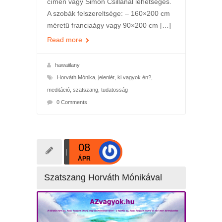
címen vagy Simon Csillánál lehetséges.
A szobák felszereltsége: – 160×200 cm
méretű franciaágy vagy 90×200 cm […]
Read more
hawaiilany
Horváth Mónika
,
jelenlét
,
ki vagyok én?
,
meditáció
,
szatszang
,
tudatosság
0 Comments
08
ÁPR
Szatszang Horváth Mónikával