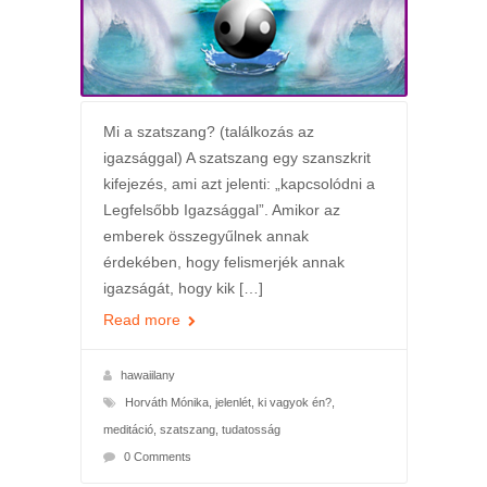
Mi a szatszang? (találkozás az
igazsággal) A szatszang egy szanszkrit
kifejezés, ami azt jelenti: „kapcsolódni a
Legfelsőbb Igazsággal”. Amikor az
emberek összegyűlnek annak
érdekében, hogy felismerjék annak
igazságát, hogy kik […]
Read more
hawaiilany
Horváth Mónika
,
jelenlét
,
ki vagyok én?
,
meditáció
,
szatszang
,
tudatosság
0 Comments