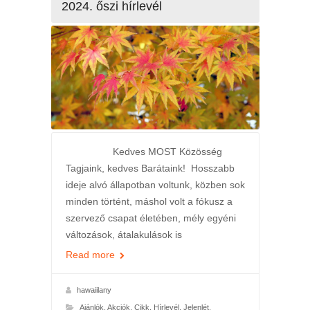
2024. őszi hírlevél
Kedves MOST Közösség
Tagjaink, kedves Barátaink! Hosszabb
ideje alvó állapotban voltunk, közben sok
minden történt, máshol volt a fókusz a
szervező csapat életében, mély egyéni
változások, átalakulások is
Read more
hawaiilany
Ajánlók
,
Akciók
,
Cikk
,
Hírlevél
,
Jelenlét
,