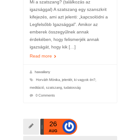
Mi a szatszang? (találkozás az
igazsággal) A szatszang egy szanszkrit
kifejezés, ami azt jelenti: „kapcsolódni a
Legfelsőbb Igazsággal”. Amikor az
emberek összegyűlnek annak
érdekében, hogy felismerjék annak
igazságát, hogy kik […]
Read more
hawaiilany
Horváth Mónika
,
jelenlét
,
ki vagyok én?
,
meditáció
,
szatszang
,
tudatosság
0 Comments
26
AUG