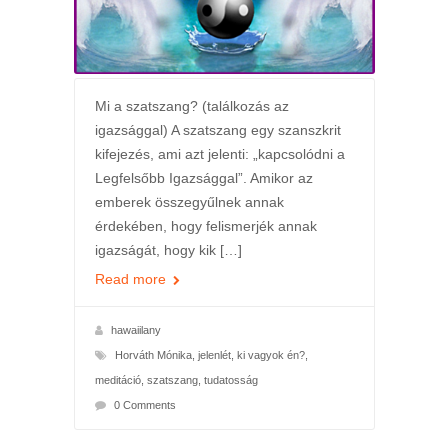
Mi a szatszang? (találkozás az
igazsággal) A szatszang egy szanszkrit
kifejezés, ami azt jelenti: „kapcsolódni a
Legfelsőbb Igazsággal”. Amikor az
emberek összegyűlnek annak
érdekében, hogy felismerjék annak
igazságát, hogy kik […]
Read more
hawaiilany
Horváth Mónika
,
jelenlét
,
ki vagyok én?
,
meditáció
,
szatszang
,
tudatosság
0 Comments