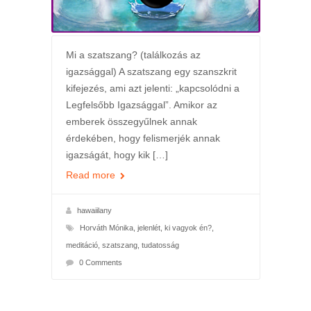
Mi a szatszang? (találkozás az
igazsággal) A szatszang egy szanszkrit
kifejezés, ami azt jelenti: „kapcsolódni a
Legfelsőbb Igazsággal”. Amikor az
emberek összegyűlnek annak
érdekében, hogy felismerjék annak
igazságát, hogy kik […]
Read more
hawaiilany
Horváth Mónika
,
jelenlét
,
ki vagyok én?
,
meditáció
,
szatszang
,
tudatosság
0 Comments