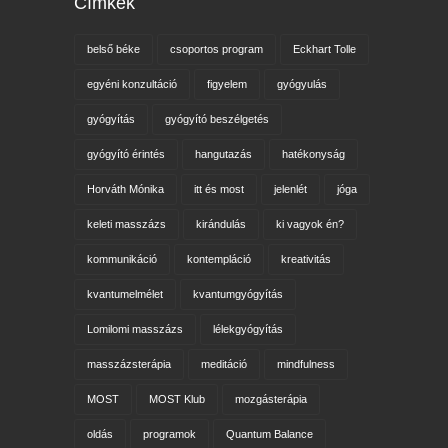
Címkék
belső béke
csoportos program
Eckhart Tolle
egyéni konzultáció
figyelem
gyógyulás
gyógyítás
gyógyító beszélgetés
gyógyító érintés
hangutazás
hatékonyság
Horváth Mónika
itt és most
jelenlét
jóga
keleti masszázs
kirándulás
ki vagyok én?
kommunikáció
kontempláció
kreativitás
kvantumelmélet
kvantumgyógyítás
Lomilomi masszázs
lélekgyógyítás
masszázsterápia
meditáció
mindfulness
MOST
MOST Klub
mozgásterápia
oldás
programok
Quantum Balance