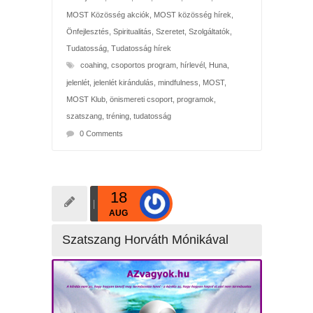
MOST Közösség akciók
,
MOST közösség hírek
,
Önfejlesztés
,
Spiritualitás
,
Szeretet
,
Szolgáltatók
,
Tudatosság
,
Tudatosság hírek
coahing
,
csoportos program
,
hírlevél
,
Huna
,
jelenlét
,
jelenlét kirándulás
,
mindfulness
,
MOST
,
MOST Klub
,
önismereti csoport
,
programok
,
szatszang
,
tréning
,
tudatosság
0 Comments
18
AUG
Szatszang Horváth Mónikával