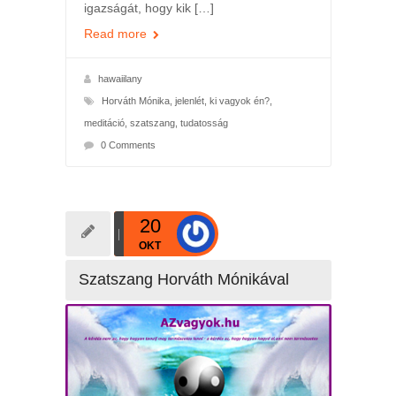
igazságát, hogy kik […]
Read more
hawaiilany
Horváth Mónika
,
jelenlét
,
ki vagyok én?
,
meditáció
,
szatszang
,
tudatosság
0 Comments
20
OKT
Szatszang Horváth Mónikával