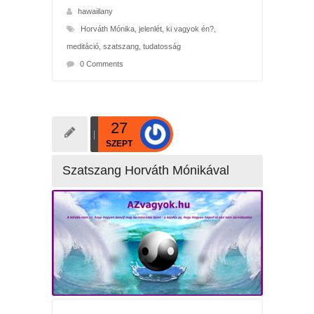
hawaiilany
Horváth Mónika
,
jelenlét
,
ki vagyok én?
,
meditáció
,
szatszang
,
tudatosság
0 Comments
27
SZEPT
Szatszang Horváth Mónikával