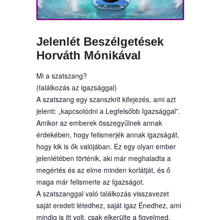
Jelenlét Beszélgetések
Horváth Mónikával
Mi a szatszang?
(találkozás az igazsággal)
A szatszang egy szanszkrit kifejezés, ami azt
jelenti: „kapcsolódni a Legfelsőbb Igazsággal”.
Amikor az emberek összegyűlnek annak
érdekében, hogy felismerjék annak igazságát,
hogy kik is ők valójában. Ez egy olyan ember
jelenlétében történik, aki már meghaladta a
megértés és az elme minden korlátját, és ő
maga már felismerte az Igazságot.
A szatszanggal való találkozás visszavezet
saját eredeti létedhez, saját igaz Énedhez, ami
mindig is itt volt, csak elkerülte a figyelmed.