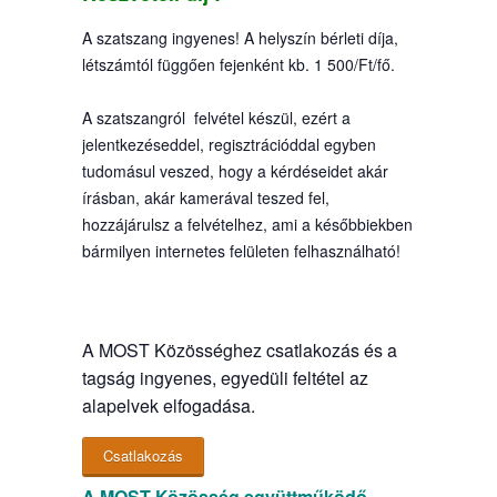
A szatszang ingyenes! A helyszín bérleti díja,
létszámtól függően fejenként kb. 1 500/Ft/fő.
A szatszangról felvétel készül, ezért a
jelentkezéseddel, regisztrációddal egyben
tudomásul veszed, hogy a kérdéseidet akár
írásban, akár kamerával teszed fel,
hozzájárulsz a felvételhez, ami a későbbiekben
bármilyen internetes felületen felhasználható!
A MOST Közösséghez csatlakozás és a
tagság ingyenes, egyedüli feltétel az
alapelvek elfogadása.
Csatlakozás
A MOST Közösség együttműködő