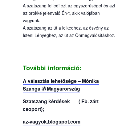
A szatszang felfedi ezt az egyszerűséget és azt
az örökké jelenvaló Én-t, akik valójában
vagyunk.
A szatszang az út a lelkedhez, az ösvény az
Isteni Lényeghez, az út az Önmegvalósításhoz.
További információ:
A választás lehetősége – Mónika
Szanga ॐ Magyarország
Szatszang kérdések
( Fb. zárt
csoport);
az-vagyok.blogspot.com