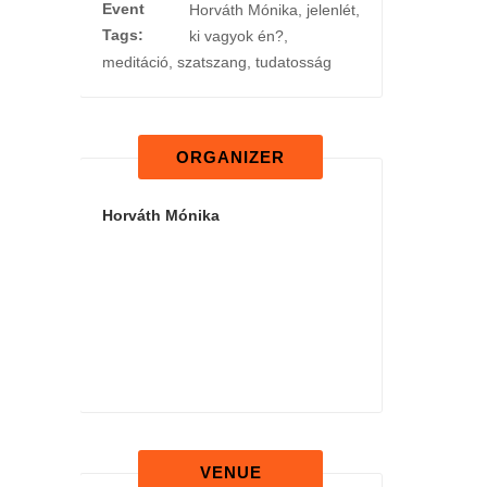
Event
Horváth Mónika
,
jelenlét
,
Tags:
ki vagyok én?
,
meditáció
,
szatszang
,
tudatosság
ORGANIZER
Horváth Mónika
VENUE