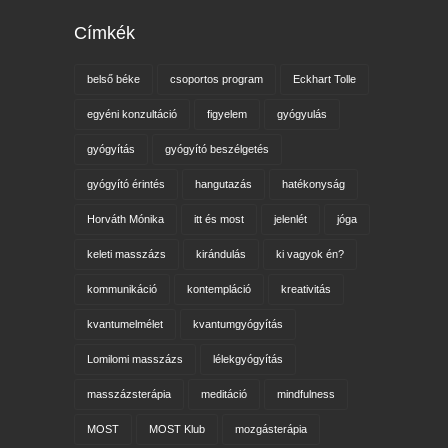
Címkék
belső béke
csoportos program
Eckhart Tolle
egyéni konzultáció
figyelem
gyógyulás
gyógyítás
gyógyító beszélgetés
gyógyító érintés
hangutazás
hatékonyság
Horváth Mónika
itt és most
jelenlét
jóga
keleti masszázs
kirándulás
ki vagyok én?
kommunikáció
kontempláció
kreativitás
kvantumelmélet
kvantumgyógyítás
Lomilomi masszázs
lélekgyógyítás
masszázsterápia
meditáció
mindfulness
MOST
MOST Klub
mozgásterápia