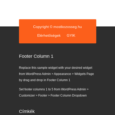
i
á
k
Copyright © mostkozosseg.hu
Elérhetőségek
GYIK
Footer Column 1
Replace this sample widget with your desired widget
from WordPress Admin > Appearance > Widgets Page
by drag and drop in Footer Column 1
Set footer columns 1 to 5 from WordPress Admin >
Customizer > Footer > Footer Column Dropdown
Címkék