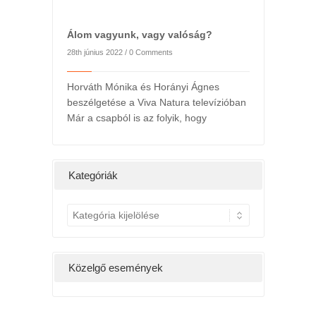
Álom vagyunk, vagy valóság?
28th június 2022 /
0 Comments
Horváth Mónika és Horányi Ágnes
beszélgetése a Viva Natura televízióban
Már a csapból is az folyik, hogy
l
2022. májusi h
ts
24th május 2022 /
ány hétig a
Kedv
Kategóriák
g, hatására
K
a
t
e
Közelgő események
g
ó
r