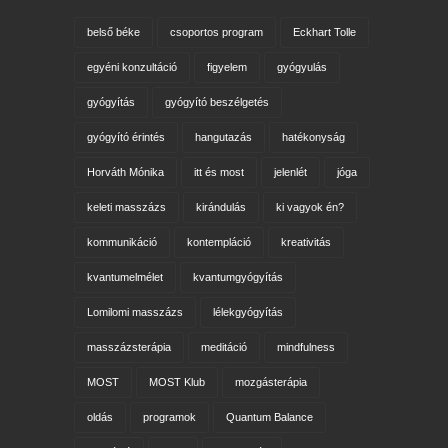
belső béke
csoportos program
Eckhart Tolle
egyéni konzultáció
figyelem
gyógyulás
gyógyítás
gyógyító beszélgetés
gyógyító érintés
hangutazás
hatékonyság
Horváth Mónika
itt és most
jelenlét
jóga
keleti masszázs
kirándulás
ki vagyok én?
kommunikáció
kontempláció
kreativitás
kvantumelmélet
kvantumgyógyítás
Lomilomi masszázs
lélekgyógyítás
masszázsterápia
meditáció
mindfulness
MOST
MOST Klub
mozgásterápia
oldás
programok
Quantum Balance