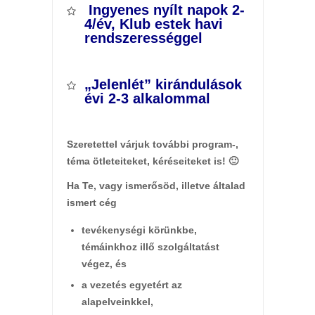
Ingyenes nyílt napok 2-
4/év, Klub estek havi
rendszerességgel
„Jelenlét” kirándulások
évi 2-3 alkalommal
Szeretettel várjuk további program-,
téma ötleteiteket, kéréseiteket is! 🙂
Ha Te, vagy ismerősöd, illetve általad
ismert cég
tevékenységi körünkbe,
témáinkhoz illő szolgáltatást
végez,
és
a vezetés egyetért az
alapelveinkkel,