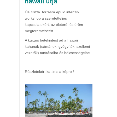
hawaii útja
Ősi tiszta forrásra épülő intenzív
workshop a szeretetteljes
kapcsolatokért, az életerő és öröm
megteremtéséért.
A kurzus betekintést ad a hawaii
kahunák (sámánok, gyógyítók, szellemi
vezetők) tanításaiba és bölcsességeibe.
Részletekért kattints a képre !