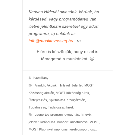
Kedves Hírlevél olvasónk, kérünk, ha
kérdésed, vagy programötleted van,
illetve jelentkezni szeretnél egy adott
programra, írj nekünk az
info@mostkozosseg.hu
–ra.
Előre is köszönjük, hogy ezzel is
támogatod a munkánkat! 🙂
hawaiilany
Ajánlók
,
Akciók
,
Hírlevél
,
Jelenlét
,
MOST
Közösség akciók
,
MOST közösség hírek
,
Önfejlesztés
,
Spiritualitás
,
Szolgáltatók
,
Tudatosság
,
Tudatosság hírek
csoportos program
,
gyógyítás
,
hírlevél
,
jelenlét
,
kirándulás
,
koncert
,
mindfulness
,
MOST
,
MOST Klub
,
nyílt nap
,
önismereti csoport
,
ősz
,