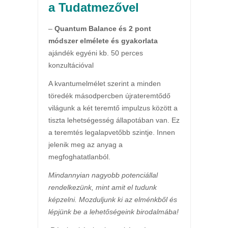
a Tudatmezővel
–
Quantum Balance és 2 pont
módszer elmélete és gyakorlata
ajándék egyéni kb. 50 perces
konzultációval
A kvantumelmélet szerint a minden
töredék másodpercben újrateremtődő
világunk a két teremtő impulzus között a
tiszta lehetségesség állapotában van. Ez
a teremtés legalapvetőbb szintje. Innen
jelenik meg az anyag a
megfoghatatlanból.
Mindannyian nagyobb potenciállal
rendelkezünk, mint amit el tudunk
képzelni. Mozduljunk ki az elménkből és
lépjünk be a lehetőségeink birodalmába!