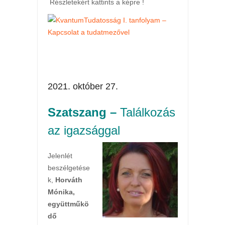
Részletekért kattints a képre !
2021. október 27.
Szatszang –
Találkozás
az igazsággal
Jelenlét
beszélgetése
k,
Horváth
Mónika,
együttműkö
dő