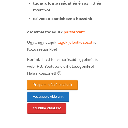
tudja a fontosságát és éli az „itt és
most”-ot,
szívesen csatlakozna hozzánk,
örömmel fogadjuk
partnerként
!
Ugyanígy várjuk
tagok jelentkezését
is
Közösségünkbe!
Kérünk, hívd fel ismerőseid figyelmét is
web, FB, Youtube elérhetőségeinkre!
Hálás köszönet! 🙂
Program ajánló oldalunk
Facebook oldalunk
Youtube oldalunk