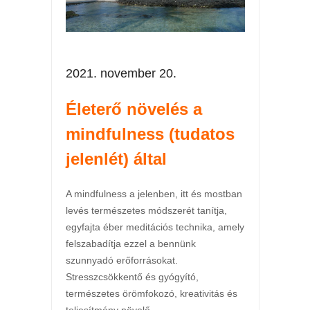
2021. november 20.
Életerő növelés a
mindfulness (tudatos
jelenlét) által
A mindfulness a jelenben, itt és mostban
levés természetes módszerét tanítja,
egyfajta éber meditációs technika, amely
felszabadítja ezzel a bennünk
szunnyadó erőforrásokat.
Stresszcsökkentő és gyógyító,
természetes örömfokozó, kreativitás és
teljesítmény növelő.