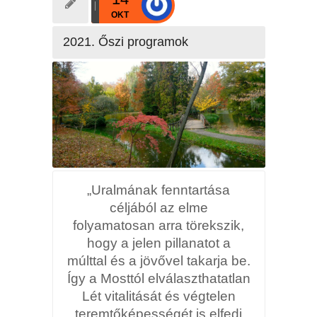
OKT
2021. Őszi programok
„Uralmának fenntartása
céljából az elme
folyamatosan arra törekszik,
hogy a jelen pillanatot a
múlttal és a jövővel takarja be.
Így a Mosttól elválaszthatatlan
Lét vitalitását és végtelen
teremtőképességét is elfedi