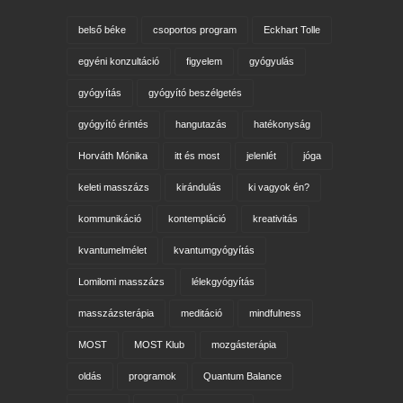
belső béke
csoportos program
Eckhart Tolle
egyéni konzultáció
figyelem
gyógyulás
gyógyítás
gyógyító beszélgetés
gyógyító érintés
hangutazás
hatékonyság
Horváth Mónika
itt és most
jelenlét
jóga
keleti masszázs
kirándulás
ki vagyok én?
kommunikáció
kontempláció
kreativitás
kvantumelmélet
kvantumgyógyítás
Lomilomi masszázs
lélekgyógyítás
masszázsterápia
meditáció
mindfulness
MOST
MOST Klub
mozgásterápia
oldás
programok
Quantum Balance