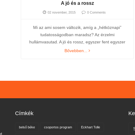
A jó és a rossz
02 november, 2015
0 Comments
Mi az ami sosem változik, amíg a „hétköznapi”
tudatosságodban maradsz? Az érzelmi
hullámvasutad. A jó és rossz, egyszer fent egyszer
Bővebben...
Címkék
Ke
belső béke
csoportos program
Eckhart Tolle
nd