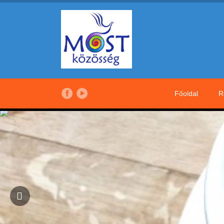
Főoldal
R