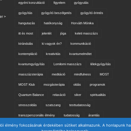
egyéni konzultáció
figyelem
gyógyulás
gyógyítás
gyógyító beszélgetés
gyógyító érintés
er >
hangutazás
hatékonyság
Horváth Mónika
itt és most
jelenlét
jóga
keleti masszázs
kirándulás
ki vagyok én?
kommunikáció
kontempláció
kreativitás
kvantumelmélet
kvantumgyógyítás
Lomilomi masszázs
lélekgyógyítás
masszázsterápia
meditáció
mindfulness
MOST
MOST Klub
mozgásterápia
oldás
programok
Quantum Balance
relaxáció
siker
spiritualitás
stresszoldás
szatszang
testtudatosság
transzperszonális élmény
tudatosság
áramlás
lói élmény fokozásának érdekében sütiket alkalmazunk. A honlapunk has
önismeret
önismereti csoport