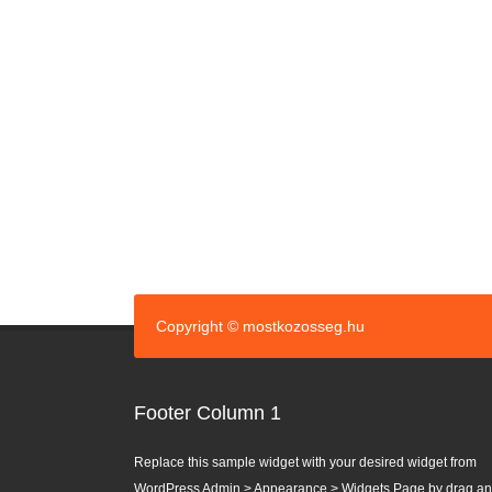
Copyright © mostkozosseg.hu
Footer Column 1
Replace this sample widget with your desired widget from
WordPress Admin > Appearance > Widgets Page by drag a