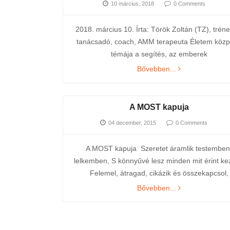
10 március, 2018
0 Comments
2018. március 10. Írta: Török Zoltán (TZ), tréne
tanácsadó, coach, AMM terapeuta Életem közp
témája a segítés, az emberek
Bővebben...
A MOST kapuja
04 december, 2015
0 Comments
A MOST kapuja Szeretet áramlik testemben
lelkemben, S könnyűvé lesz minden mit érint k
Felemel, átragad, cikázik és összekapcsol,
Bővebben...