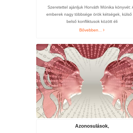
Szeretettel ajánljuk Horváth Mónika könyvét: 
emberek nagy többsége örök kétségek, külső
belső konfliktusok között éli
Bővebben...
2024. őszi hírlevél
26th augusztus 2024 /
0 Comments
Kedves
Azonosulások,