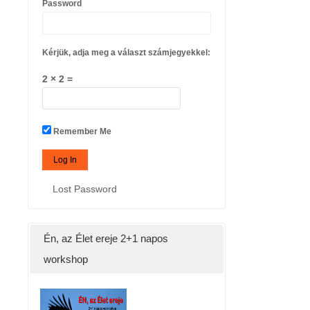
Password
Kérjük, adja meg a választ számjegyekkel:
2 × 2 =
Remember Me
Lost Password
Én, az Élet ereje 2+1 napos
workshop