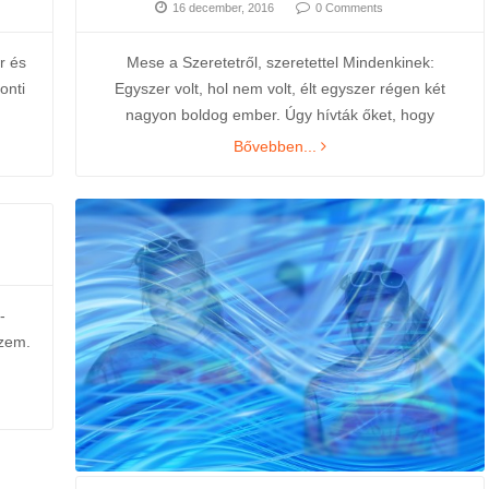
16 december, 2016
0 Comments
miként változik a
r és
Mese a Szeretetről, szeretettel Mindenkinek:
onti
Egyszer volt, hol nem volt, élt egyszer régen két
nagyon boldog ember. Úgy hívták őket, hogy
Bővebben...
-
ezem.