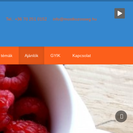
Tel.: +36 70 251 0152
info@mostkozosseg.hu
témák
Ajánlók
GYIK
Kapcsolat