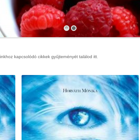
nkhoz kapcsolódó cikkek gyűjteményét találod itt.