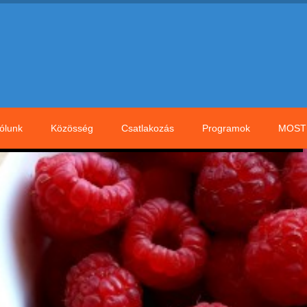
ólunk
Közösség
Csatlakozás
Programok
MOST 