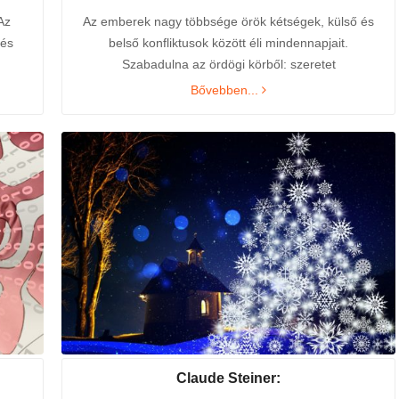
Az
Az emberek nagy többsége örök kétségek, külső és
 és
belső konfliktusok között éli mindennapjait.
Szabadulna az ördögi körből: szeretet
Bővebben...
2023. Tavaszi hírlevél
2022. Karácsonyi hírlevél
23rd április 2023 /
0 Comments
22nd december 2022 /
0 Comments
Kedves
„Javaslom, próbáld ki néhány
Claude Steiner:
következőt, és figyeld meg, 