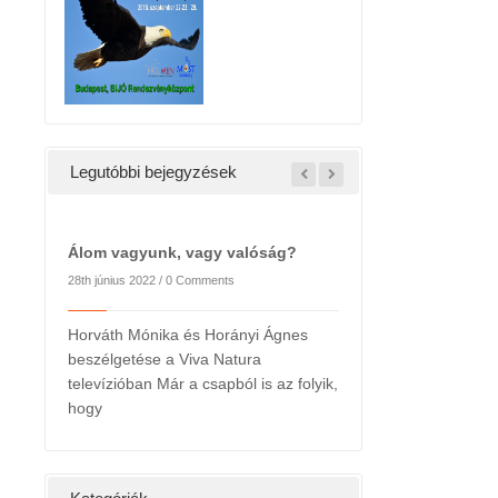
Legutóbbi bejegyzések
Álom vagyunk, vagy valóság?
28th június 2022 /
0 Comments
Horváth Mónika és Horányi Ágnes
beszélgetése a Viva Natura
2022. májusi hírlevél
televízióban Már a csapból is az folyik,
24th május 2022 /
0 Commen
hogy
 hétig a
Kedves
hatására