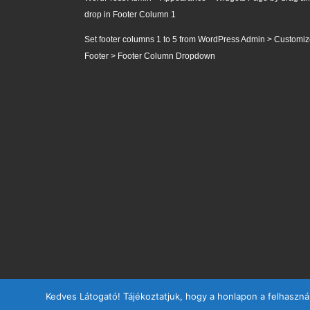
drop in Footer Column 1
Set footer columns 1 to 5 from WordPress Admin > Customiz
Footer > Footer Column Dropdown
Kedves Látogató! Tájékoztatjuk, hogy a honlapon a felhaszná