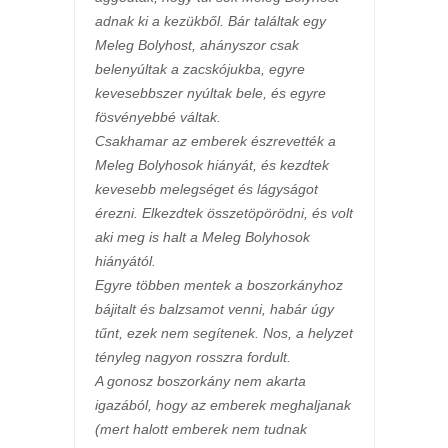
adnak ki a kezükből. Bár találtak egy
Meleg Bolyhost, ahányszor csak
belenyúltak a zacskójukba, egyre
kevesebbszer nyúltak bele, és egyre
fösvényebbé váltak.
Csakhamar az emberek észrevették a
Meleg Bolyhosok hiányát, és kezdtek
kevesebb melegséget és lágyságot
érezni. Elkezdtek összetöpörödni, és volt
aki meg is halt a Meleg Bolyhosok
hiányától.
Egyre többen mentek a boszorkányhoz
bájitalt és balzsamot venni, habár úgy
tűnt, ezek nem segítenek. Nos, a helyzet
tényleg nagyon rosszra fordult.
A gonosz boszorkány nem akarta
igazából, hogy az emberek meghaljanak
(mert halott emberek nem tudnak