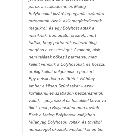
párokra szakadozni, és Meleg
Bolyhosokat kizárólag egymás számára
tartogattak. Azok, akik megfeledkeztek
magukról, és egy Bolyhost adtak a
másiknak, bűntudatot éreztek, mert
tudták, hogy partnerük valószínűleg
megérzi a veszteséget. Azoknak, akik
nem találtak bőkezű partnerre, meg
kellett venniük a Bolyhosokat, és hosszú
órákig kellett dolgozniuk a pénzért.
Egy másik dolog is történt. Néhány
ember a Hideg Szúrósakat – ezek
korlátlanul és szabadon beszerezhetők
voltak – pelyhekkel és festékkel bevonva
őket, meleg Bolyhosként adta tovább.
Ezek a Meleg Bolyhosok valójában
Műanyag Bolyhosok voltak, és további
nehézséget okoztak. Például két ember