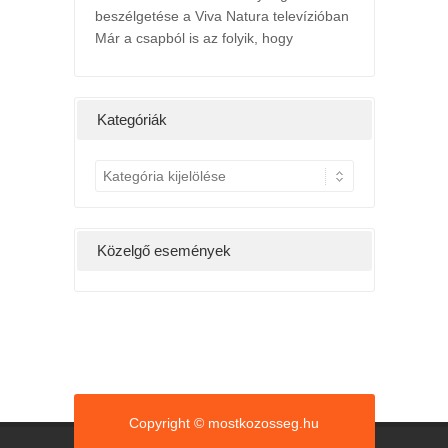
beszélgetése a Viva Natura televízióban
Már a csapból is az folyik, hogy
l
2022. májusi h
ts
24th május 2022 /
ány hétig a
Kedv
Kategóriák
g, hatására
K
a
t
e
Közelgő események
g
ó
r
i
á
k
Copyright © mostkozosseg.hu