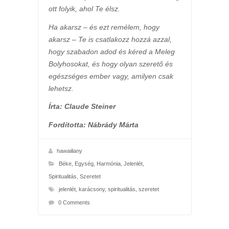
ott folyik, ahol Te élsz.
Ha akarsz – és ezt remélem, hogy
akarsz – Te is csatlakozz hozzá azzal,
hogy szabadon adod és kéred a Meleg
Bolyhosokat, és hogy olyan szerető és
egészséges ember vagy, amilyen csak
lehetsz.
Írta: Claude Steiner
Fordította: Nábrády Márta
hawaiilany
Béke
,
Egység
,
Harmónia
,
Jelenlét
,
Spiritualitás
,
Szeretet
jelenlét
,
karácsony
,
spiritualitás
,
szeretet
0 Comments