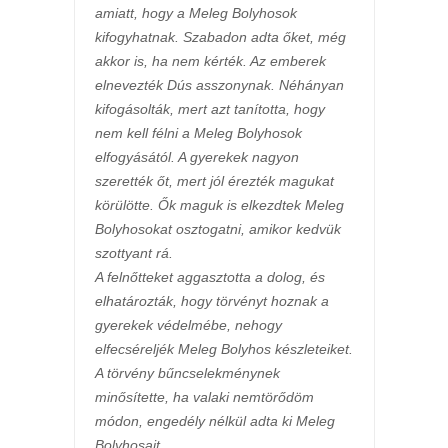
amiatt, hogy a Meleg Bolyhosok
kifogyhatnak. Szabadon adta őket, még
akkor is, ha nem kérték. Az emberek
elnevezték Dús asszonynak. Néhányan
kifogásolták, mert azt tanította, hogy
nem kell félni a Meleg Bolyhosok
elfogyásától. A gyerekek nagyon
szerették őt, mert jól érezték magukat
körülötte. Ők maguk is elkezdtek Meleg
Bolyhosokat osztogatni, amikor kedvük
szottyant rá.
A felnőtteket aggasztotta a dolog, és
elhatározták, hogy törvényt hoznak a
gyerekek védelmébe, nehogy
elfecséreljék Meleg Bolyhos készleteiket.
A törvény bűncselekménynek
minősítette, ha valaki nemtörődöm
módon, engedély nélkül adta ki Meleg
Bolyhosait.