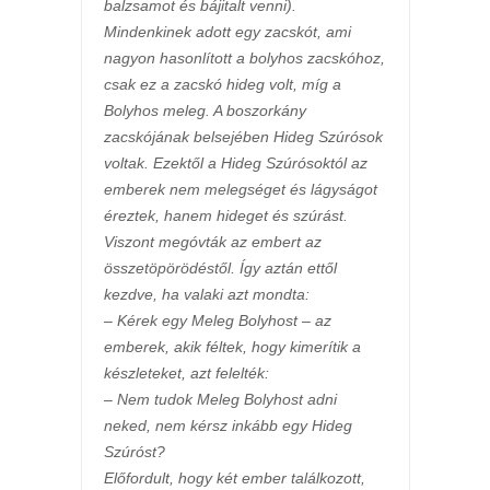
balzsamot és bájitalt venni).
Mindenkinek adott egy zacskót, ami
nagyon hasonlított a bolyhos zacskóhoz,
csak ez a zacskó hideg volt, míg a
Bolyhos meleg. A boszorkány
zacskójának belsejében Hideg Szúrósok
voltak. Ezektől a Hideg Szúrósoktól az
emberek nem melegséget és lágyságot
éreztek, hanem hideget és szúrást.
Viszont megóvták az embert az
összetöpörödéstől. Így aztán ettől
kezdve, ha valaki azt mondta:
– Kérek egy Meleg Bolyhost – az
emberek, akik féltek, hogy kimerítik a
készleteket, azt felelték:
– Nem tudok Meleg Bolyhost adni
neked, nem kérsz inkább egy Hideg
Szúróst?
Előfordult, hogy két ember találkozott,