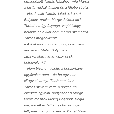
odalopózott Tamás házához, míg Margit
a kislányukkal játszott és a fülébe súgta.
– Nézd csak Tamás, látod azt a sok
Bolyhost, amiket Margit Julinak ad?
Tudod, ha így folytatja, végül kifogy
belőlük, és akkor nem marad számodra.
Tamás meghökkent:
– Azt akarod mondani, hogy nem lesz
annyiszor Meleg Bolyhos a
zacskónkban, ahányszor csak
belenyúlunk?
– Nem bizony – felelte a boszorkány –
egyáltalán nem – és ha egyszer
kifogytál, annyi. Több nem lesz.
Tamás szívére vette a dolgot, és
elkezdte figyelni, hányszor ad Margit
valaki másnak Meleg Bolyhost. Végül
nagyon elkezdett aggódni, és ingerült
lett, mert nagyon szerette Margit Meleg