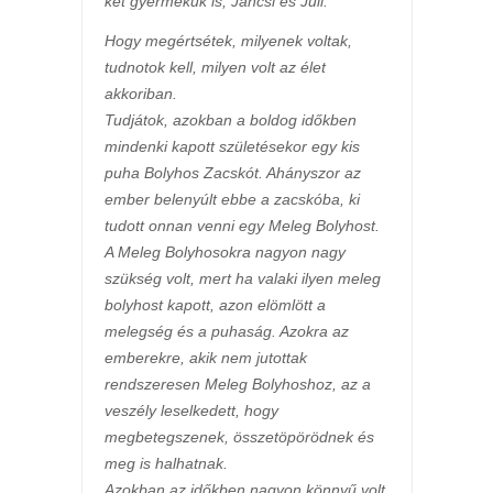
két gyermekük is, Jancsi és Juli.
Hogy megértsétek, milyenek voltak,
tudnotok kell, milyen volt az élet
akkoriban.
Tudjátok, azokban a boldog időkben
mindenki kapott születésekor egy kis
puha Bolyhos Zacskót. Ahányszor az
ember belenyúlt ebbe a zacskóba, ki
tudott onnan venni egy Meleg Bolyhost.
A Meleg Bolyhosokra nagyon nagy
szükség volt, mert ha valaki ilyen meleg
bolyhost kapott, azon elömlött a
melegség és a puhaság. Azokra az
emberekre, akik nem jutottak
rendszeresen Meleg Bolyhoshoz, az a
veszély leselkedett, hogy
megbetegszenek, összetöpörödnek és
meg is halhatnak.
Azokban az időkben nagyon könnyű volt