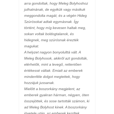
arra gondoltak, hogy Meleg Bolyhoshoz
juthatnának, de egyikük vagy másikuk
meggondolta magát, és a végén Hideg
Szúrósokat adtak egymásnak. Így
történt, hogy míg kevesen haltak meg,
sokan voltak boldogtalanok, és
hidegnek, meg szúrósnak érezték
magukat.
A helyzet nagyon bonyolulttá vált. A
Meleg Bolyhosok, akikről azt gondolták,
elérhetők, mint a levegő, rettentően
értékessé váltak. Emiatt az emberek
mindenféle dolgot megtettek, hogy
hozzájuk jussanak.
Mielőtt a boszorkány megjelent, az
emberek gyakran hárman, négyen, öten
összejöttek, és sose tartották számon, ki
ad Meleg Bolyhost kinek. A boszorkány
jövetele után, az emberek kezdtek