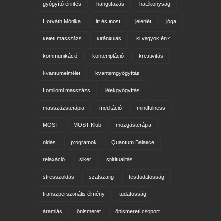
gyógyító érintés
hangutazás
hatékonyság
Horváth Mónika
itt és most
jelenlét
jóga
keleti masszázs
kirándulás
ki vagyok én?
kommunikáció
kontempláció
kreativitás
kvantumelmélet
kvantumgyógyítás
Lomilomi masszázs
lélekgyógyítás
masszázsterápia
meditáció
mindfulness
MOST
MOST Klub
mozgásterápia
oldás
programok
Quantum Balance
relaxáció
siker
spiritualitás
stresszoldás
szatszang
testtudatosság
transzperszonális élmény
tudatosság
áramlás
önismeret
önismereti csoport