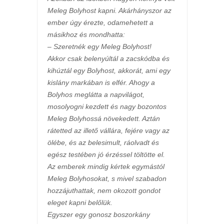
Meleg Bolyhost kapni. Akárhányszor az
ember úgy érezte, odamehetett a
másikhoz és mondhatta:
– Szeretnék egy Meleg Bolyhost!
Akkor csak belenyúltál a zacskódba és
kihúztál egy Bolyhost, akkorát, ami egy
kislány markában is elfér. Ahogy a
Bolyhos meglátta a napvilágot,
mosolyogni kezdett és nagy bozontos
Meleg Bolyhossá növekedett. Aztán
rátetted az illető vállára, fejére vagy az
ölébe, és az belesimult, ráolvadt és
egész testében jó érzéssel töltötte el.
Az emberek mindig kértek egymástól
Meleg Bolyhosokat, s mivel szabadon
hozzájuthattak, nem okozott gondot
eleget kapni belőlük.
Egyszer egy gonosz boszorkány