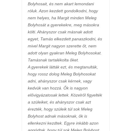
Bolyhosait, és nem akart lemondani
róluk. Azon kezdett gondolkodni, hogy
nem helyes, ha Margit minden Meleg
Bolyhosát a gyerekekre, meg másokra
költi. Ahányszor csak másnak adott
egyet, Tamás elkezdett panaszkodni, és
mivel Margit nagyon szerette őt, nem
adott olyan gyakran Meleg Bolyhosokat.
Tamásnak tartalékolta őket.
A gyerekek látták ezt, és megtanulták,
hogy rossz dolog Meleg Bolyhosokat
adni, ahányszor csak kérnek, vagy
kedvük van hozzá. Ők is nagyon
elővigyázatosak lettek. Közelről figyelték
a szüleiket, és ahányszor csak azt
érezték, hogy szüleik túl sok Meleg
Bolyhost adnak másoknak, ők is
ellenkezni kezdtek. Egyre inkább azon
aggódtak, hogy túl sok Meleg Bolyhost