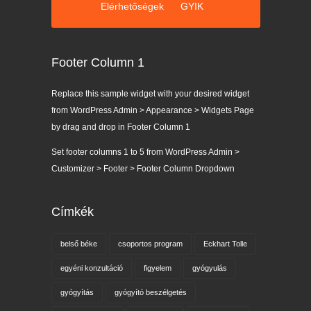
Elérhetőségek
GYIK
Footer Column 1
Replace this sample widget with your desired widget
from WordPress Admin > Appearance > Widgets Page
by drag and drop in Footer Column 1
Set footer columns 1 to 5 from WordPress Admin >
Customizer > Footer > Footer Column Dropdown
Címkék
belső béke
csoportos program
Eckhart Tolle
egyéni konzultáció
figyelem
gyógyulás
gyógyítás
gyógyító beszélgetés