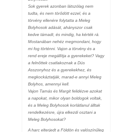
Sok gyerek azonban látszólag nem
tudta, és nem törődött ezzel, és a
törvény ellenére folytatta a Meleg
Bolyhosok adását, ahányszor csak
kedve támadt, és mindig, ha kérték rá.
Mostanában nehéz megmondani, hogy
mi fog történni. Vajon a törvény és a
rend ereje megállítja a gyerekeket? Vagy
a felnőttek csatlakoznak a Dús
Asszonyhoz és a gyerekekhez, és
megkockáztatják, marad-e annyi Meleg
Bolyhos, amennyi kell.
Vajon Tamás és Margit felidézve azokat
a napokat, mikor olyan boldogok voltak,
és a Meleg Bolyhosok korlátlanul álltak
rendelkezésre, újra elkezdi osztani a
Meleg Bolyhosokat?
A harc elterjedt a Földön és valószínűleg