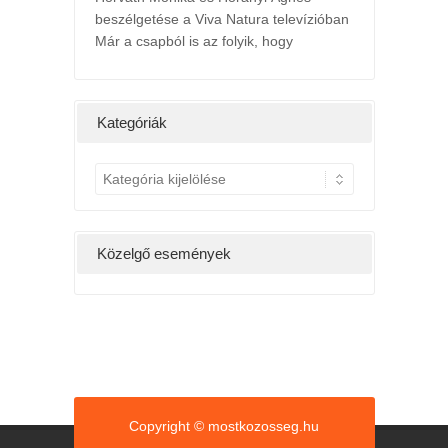
beszélgetése a Viva Natura televízióban
Már a csapból is az folyik, hogy
l
2022. májusi h
ts
24th május 2022 /
ány hétig a
Kedv
Kategóriák
g, hatására
K
a
t
e
Közelgő események
g
ó
r
i
á
k
Copyright © mostkozosseg.hu