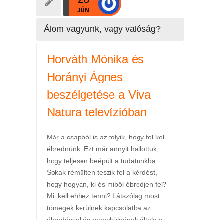
JÚN
Álom vagyunk, vagy valóság?
Horváth Mónika és
Horányi Ágnes
beszélgetése a Viva
Natura televízióban
Már a csapból is az folyik, hogy fel kell
ébrednünk. Ezt már annyit hallottuk,
hogy teljesen beépült a tudatunkba.
Sokak rémülten teszik fel a kérdést,
hogy hogyan, ki és miből ébredjen fel?
Mit kell ehhez tenni? Látszólag most
tömegek kerülnek kapcsolatba az
ébredéssel és menekülnének általa a