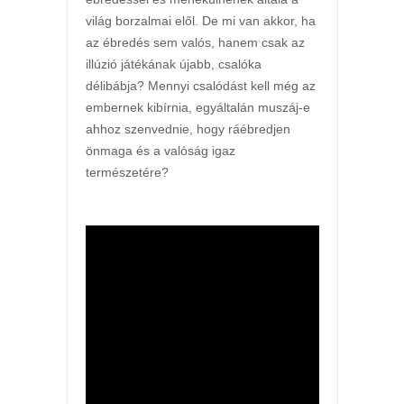
világ borzalmai elől. De mi van akkor, ha
az ébredés sem valós, hanem csak az
illúzió játékának újabb, csalóka
délibábja? Mennyi csalódást kell még az
embernek kibírnia, egyáltalán muszáj-e
ahhoz szenvednie, hogy ráébredjen
önmaga és a valóság igaz
természetére?