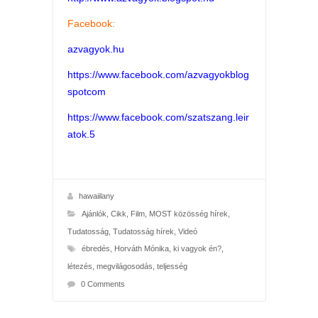
Facebook:
azvagyok.hu
https://www.facebook.com/azvagyokblog
spotcom
https://www.facebook.com/szatszang.leir
atok.5
hawaiilany
Ajánlók
,
Cikk
,
Film
,
MOST közösség hírek
,
Tudatosság
,
Tudatosság hírek
,
Videó
ébredés
,
Horváth Mónika
,
ki vagyok én?
,
létezés
,
megvilágosodás
,
teljesség
0 Comments