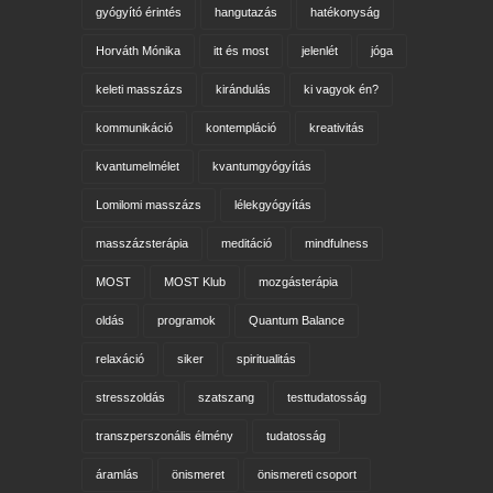
gyógyító érintés
hangutazás
hatékonyság
Horváth Mónika
itt és most
jelenlét
jóga
keleti masszázs
kirándulás
ki vagyok én?
kommunikáció
kontempláció
kreativitás
kvantumelmélet
kvantumgyógyítás
Lomilomi masszázs
lélekgyógyítás
masszázsterápia
meditáció
mindfulness
MOST
MOST Klub
mozgásterápia
oldás
programok
Quantum Balance
relaxáció
siker
spiritualitás
stresszoldás
szatszang
testtudatosság
transzperszonális élmény
tudatosság
áramlás
önismeret
önismereti csoport