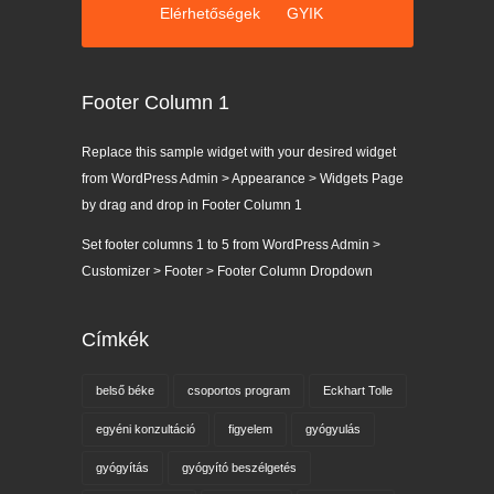
Elérhetőségek
GYIK
Footer Column 1
Replace this sample widget with your desired widget
from WordPress Admin > Appearance > Widgets Page
by drag and drop in Footer Column 1
Set footer columns 1 to 5 from WordPress Admin >
Customizer > Footer > Footer Column Dropdown
Címkék
belső béke
csoportos program
Eckhart Tolle
egyéni konzultáció
figyelem
gyógyulás
gyógyítás
gyógyító beszélgetés