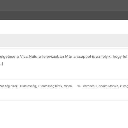
etése a Viva Natura televízióban Már a csapból is az folyik, hogy fel 
…]
össég hírek
,
Tudatosság
,
Tudatosság hírek
,
Videó
ébredés
,
Horváth Mónika
,
ki va