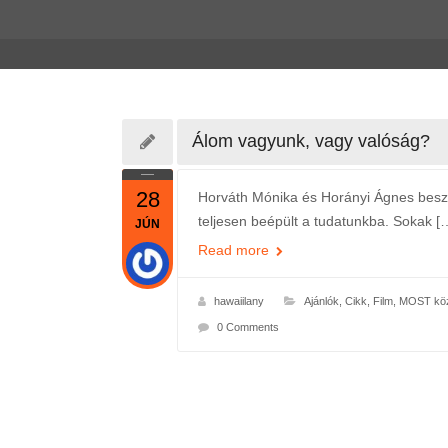
Álom vagyunk, vagy valóság?
28
Horváth Mónika és Horányi Ágnes beszélg
teljesen beépült a tudatunkba. Sokak [
JÚN
Read more
hawaiilany
Ajánlók
,
Cikk
,
Film
,
MOST köz
0 Comments