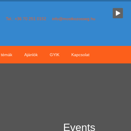
Tel.: +36 70 251 0152
info@mostkozosseg.hu
témák
Ajánlók
GYIK
Kapcsolat
Events