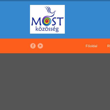
Főoldal
R