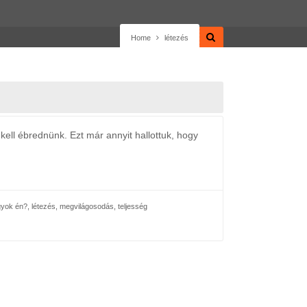
Home
létezés
kell ébrednünk. Ezt már annyit hallottuk, hogy
gyok én?
,
létezés
,
megvilágosodás
,
teljesség