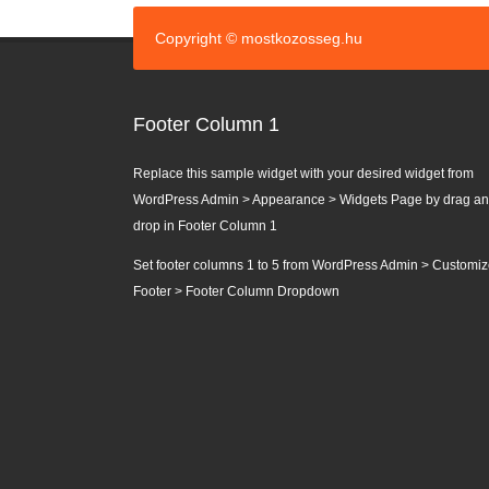
Copyright © mostkozosseg.hu
Footer Column 1
Replace this sample widget with your desired widget from
WordPress Admin > Appearance > Widgets Page by drag a
drop in Footer Column 1
Set footer columns 1 to 5 from WordPress Admin > Customiz
Footer > Footer Column Dropdown