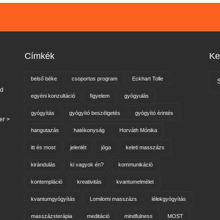
Címkék
Ke
belső béke
csoportos program
Eckhart Tolle
nd
egyéni konzultáció
figyelem
gyógyulás
gyógyítás
gyógyító beszélgetés
gyógyító érintés
er >
hangutazás
hatékonyság
Horváth Mónika
itt és most
jelenlét
jóga
keleti masszázs
kirándulás
ki vagyok én?
kommunikáció
kontempláció
kreativitás
kvantumelmélet
kvantumgyógyítás
Lomilomi masszázs
lélekgyógyítás
masszázsterápia
meditáció
mindfulness
MOST