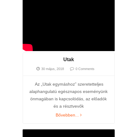
Utak
30 május, 2018
0 Comments
Az „Utak egymáshoz” szeretetteljes
alaphangulatú egésznapos eseményünk
önmagában is kapcsolódás, az előadók
és a résztvevők
Bővebben...