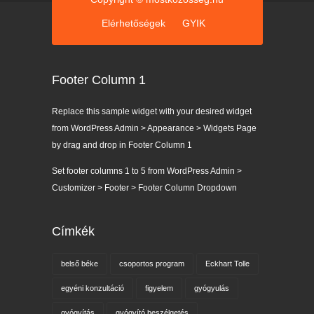
Elérhetőségek
GYIK
Footer Column 1
Replace this sample widget with your desired widget
from WordPress Admin > Appearance > Widgets Page
by drag and drop in Footer Column 1
Set footer columns 1 to 5 from WordPress Admin >
Customizer > Footer > Footer Column Dropdown
Címkék
belső béke
csoportos program
Eckhart Tolle
egyéni konzultáció
figyelem
gyógyulás
gyógyítás
gyógyító beszélgetés