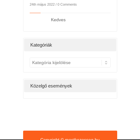
24th május 2022 /
0 Comments
3rd március 2022 /
Kedves
Kedv
Kategóriák
K
a
t
e
Közelgő események
g
ó
r
i
á
k
Copyright © mostkozosseg.hu