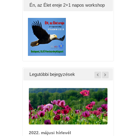
Én, az Élet ereje 2+1 napos workshop
Legutóbbi bejegyzések
lóság?
yi Ágnes
a televízióban
, hogy
2022. májusi hírlevél
2022. Tavaszi 