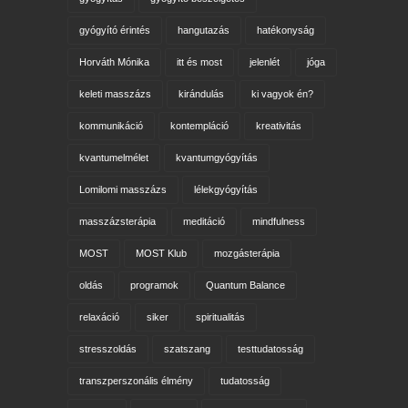
gyógyító érintés
hangutazás
hatékonyság
Horváth Mónika
itt és most
jelenlét
jóga
keleti masszázs
kirándulás
ki vagyok én?
kommunikáció
kontempláció
kreativitás
kvantumelmélet
kvantumgyógyítás
Lomilomi masszázs
lélekgyógyítás
masszázsterápia
meditáció
mindfulness
MOST
MOST Klub
mozgásterápia
oldás
programok
Quantum Balance
relaxáció
siker
spiritualitás
stresszoldás
szatszang
testtudatosság
transzperszonális élmény
tudatosság