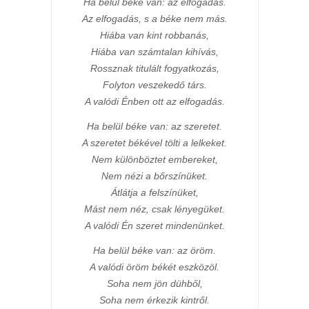
Ha belül béke van: az elfogadás.
Az elfogadás, s a béke nem más.
Hiába van kint robbanás,
Hiába van számtalan kihívás,
Rossznak titulált fogyatkozás,
Folyton veszekedő társ.
A valódi Énben ott az elfogadás.
Ha belül béke van: az szeretet.
A szeretet békével tölti a lelkeket.
Nem különböztet embereket,
Nem nézi a bőrszínüket.
Átlátja a felszínüket,
Mást nem néz, csak lényegüket.
A valódi Én szeret mindenünket.
Ha belül béke van: az öröm.
A valódi öröm békét eszközöl.
Soha nem jön dühből,
Soha nem érkezik kintről.