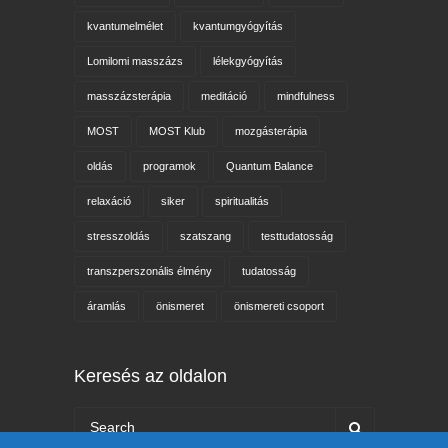
kvantumelmélet
kvantumgyógyítás
Lomilomi masszázs
lélekgyógyítás
masszázsterápia
meditáció
mindfulness
MOST
MOST Klub
mozgásterápia
oldás
programok
Quantum Balance
relaxáció
siker
spiritualitás
stresszoldás
szatszang
testtudatosság
transzperszonális élmény
tudatosság
áramlás
önismeret
önismereti csoport
Keresés az oldalon