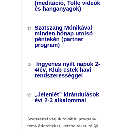
(meditáció, Tolle videók
és hanganyagok)
Szatszang Mónikával
minden hónap utolsó
péntekén (partner
program)
Ingyenes nyílt napok 2-
4/év, Klub estek havi
rendszerességgel
„Jelenlét” kirándulások
évi 2-3 alkalommal
Szeretettel várjuk további program-,
téma ötleteiteket, kéréseiteket is! 🙂