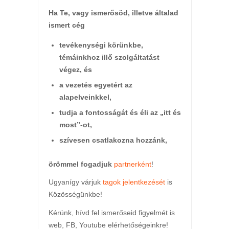
Ha Te, vagy ismerősöd, illetve általad
ismert cég
tevékenységi körünkbe,
témáinkhoz illő szolgáltatást
végez,
és
a vezetés egyetért az
alapelveinkkel,
tudja a fontosságát és éli az „itt és
most”-ot,
szívesen csatlakozna hozzánk,
örömmel fogadjuk
partnerként
!
Ugyanígy várjuk
tagok jelentkezését
is
Közösségünkbe!
Kérünk, hívd fel ismerőseid figyelmét is
web, FB, Youtube elérhetőségeinkre!