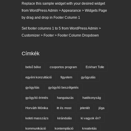
Replace this sample widget with your desired widget
from WordPress Admin > Appearance > Widgets Page
by drag and drop in Footer Column 1
Set footer columns 1 to 5 from WordPress Admin >
Customizer > Footer > Footer Column Dropdown
Címkék
belső béke
csoportos program
Eckhart Tolle
egyéni konzultáció
figyelem
gyógyulás
gyógyítás
gyógyító beszélgetés
gyógyító érintés
hangutazás
hatékonyság
Horváth Mónika
itt és most
jelenlét
jóga
keleti masszázs
kirándulás
ki vagyok én?
kommunikáció
kontempláció
kreativitás