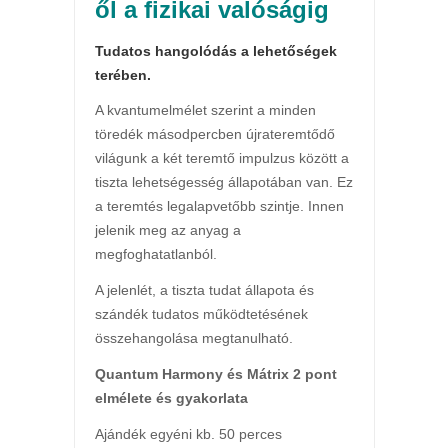
ől a fizikai valóságig
Tudatos hangolódás a lehetőségek
terében.
A kvantumelmélet szerint a minden
töredék másodpercben újrateremtődő
világunk a két teremtő impulzus között a
tiszta lehetségesség állapotában van. Ez
a teremtés legalapvetőbb szintje. Innen
jelenik meg az anyag a
megfoghatatlanból.
A jelenlét, a tiszta tudat állapota és
szándék tudatos működtetésének
összehangolása megtanulható.
Quantum Harmony és Mátrix 2 pont
elmélete és gyakorlata
Ajándék egyéni kb. 50 perces