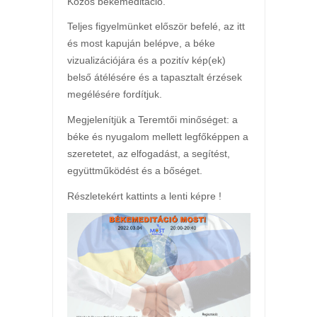
Közös békemeditáció.
Teljes figyelmünket először befelé, az itt
és most kapuján belépve, a béke
vizualizációjára és a pozitív kép(ek)
belső átélésére és a tapasztalt érzések
megélésére fordítjuk.
Megjelenítjük a Teremtői minőséget: a
béke és nyugalom mellett legfőképpen a
szeretetet, az elfogadást, a segítést,
együttműködést és a bőséget.
Részletekért kattints a lenti képre !