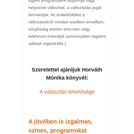
Egyes programjaink időpontja vagy
helyszíne változhat, a változtatás jogát
fenntartjuk. Az érdeklődőket a
változásokról minden esetben emailben,
sürgősség esetén sms-ben vagy
telefonon értesítjük (amennyiben tagként
adatait regisztrálta.)
Szeretettel ajánljuk Horváth
Mónika könyvét:
A választás lehetősége
A jövőben is izgalmas,
színes, programokat