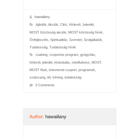
hawaiilany
Ajánlók
,
Akciók
,
Cikk
,
Hírlevél
,
Jelenlét
,
MOST Közösség akciók
,
MOST közösség hírek
,
Önfejlesztés
,
Spiritualitás
,
Szeretet
,
Szolgáltatók
,
Tudatosság
,
Tudatosság hírek
coahing
,
csoportos program
,
gyógyítás
,
hírlevél
,
jelenlét
,
kirándulás
,
mindfulness
,
MOST
,
MOST Klub
,
önismereti csoport
,
programok
,
szatszang
,
tél
,
tréning
,
tudatosság
0 Comments
Author:
hawaiilany