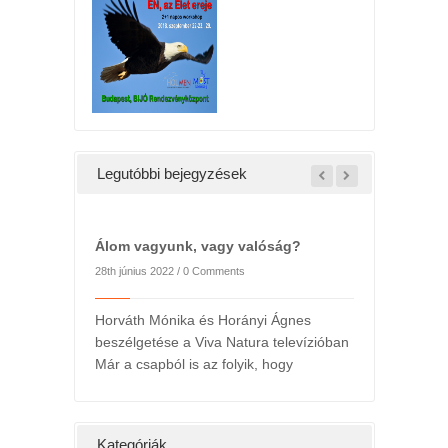
Legutóbbi bejegyzések
Álom vagyunk, vagy valóság?
28th június 2022 /
0 Comments
Horváth Mónika és Horányi Ágnes
beszélgetése a Viva Natura televízióban
Már a csapból is az folyik, hogy
l
2022. májusi h
ts
24th május 2022 /
ány hétig a
Kedv
Kategóriák