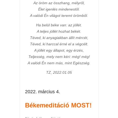
Az öröm az összhang, mélyről,
Élet igenlés mindenestől.
A valódi Én világot teremt örömből.
Ha belül béke van: az jóllét.
A teljes jóllét hozhat békét.
Téved, ki anyagiakban állít mércét,
Téved, ki harccal érné el a végcélt.
A jóllét egy állapot, egy érzés,
Teljesség, mely nem kéri: még! még!
A valódi Én nem más, mint Egészség.
TZ, 2022.01.05
2022. március 4.
Békemeditáció MOST!