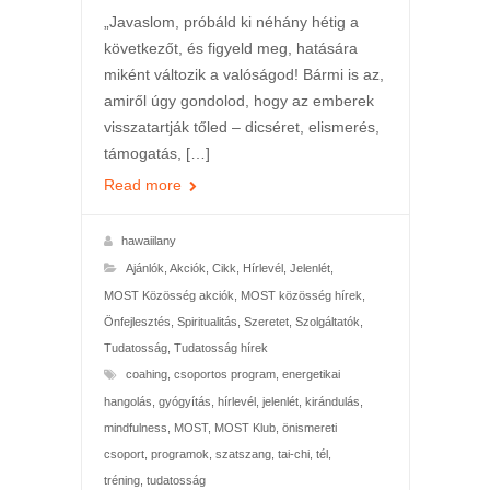
„Javaslom, próbáld ki néhány hétig a
következőt, és figyeld meg, hatására
miként változik a valóságod! Bármi is az,
amiről úgy gondolod, hogy az emberek
visszatartják tőled – dicséret, elismerés,
támogatás, […]
Read more
hawaiilany
Ajánlók
,
Akciók
,
Cikk
,
Hírlevél
,
Jelenlét
,
MOST Közösség akciók
,
MOST közösség hírek
,
Önfejlesztés
,
Spiritualitás
,
Szeretet
,
Szolgáltatók
,
Tudatosság
,
Tudatosság hírek
coahing
,
csoportos program
,
energetikai
hangolás
,
gyógyítás
,
hírlevél
,
jelenlét
,
kirándulás
,
mindfulness
,
MOST
,
MOST Klub
,
önismereti
csoport
,
programok
,
szatszang
,
tai-chi
,
tél
,
tréning
,
tudatosság