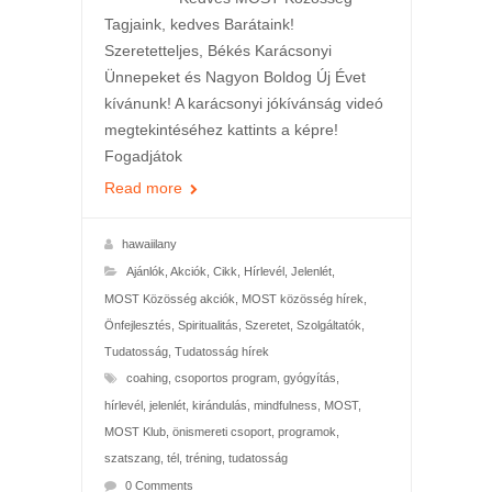
Tagjaink, kedves Barátaink!
Szeretetteljes, Békés Karácsonyi
Ünnepeket és Nagyon Boldog Új Évet
kívánunk! A karácsonyi jókívánság videó
megtekintéséhez kattints a képre!
Fogadjátok
Read more
hawaiilany
Ajánlók
,
Akciók
,
Cikk
,
Hírlevél
,
Jelenlét
,
MOST Közösség akciók
,
MOST közösség hírek
,
Önfejlesztés
,
Spiritualitás
,
Szeretet
,
Szolgáltatók
,
Tudatosság
,
Tudatosság hírek
coahing
,
csoportos program
,
gyógyítás
,
hírlevél
,
jelenlét
,
kirándulás
,
mindfulness
,
MOST
,
MOST Klub
,
önismereti csoport
,
programok
,
szatszang
,
tél
,
tréning
,
tudatosság
0 Comments