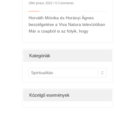
28th június 2022 /
0 Comments
Horváth Mónika és Horányi Ágnes
beszélgetése a Viva Natura televízióban
Már a csapból is az folyik, hogy
l
2022. májusi h
ts
24th május 2022 /
ány hétig a
Kedv
Kategóriák
g, hatására
K
a
t
e
Közelgő események
g
ó
r
i
á