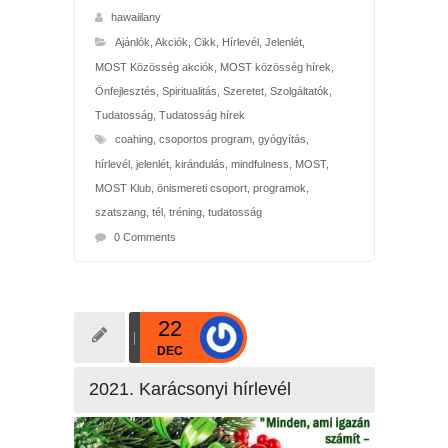
hawaiilany
Ajánlók
,
Akciók
,
Cikk
,
Hírlevél
,
Jelenlét
,
MOST Közösség akciók
,
MOST közösség hírek
,
Önfejlesztés
,
Spiritualitás
,
Szeretet
,
Szolgáltatók
,
Tudatosság
,
Tudatosság hírek
coahing
,
csoportos program
,
gyógyítás
,
hírlevél
,
jelenlét
,
kirándulás
,
mindfulness
,
MOST
,
MOST Klub
,
önismereti csoport
,
programok
,
szatszang
,
tél
,
tréning
,
tudatosság
0 Comments
22
DEC
2021. Karácsonyi hírlevél