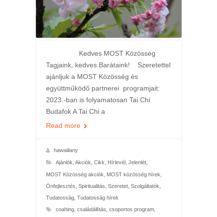
Kedves MOST Közösség
Tagjaink, kedves Barátaink! Szeretettel
ajánljuk a MOST Közösség és
együttműködő partnerei programjait:
2023.-ban is folyamatosan Tai Chi
Budafok A Tai Chi a
Read more
hawaiilany
Ajánlók
,
Akciók
,
Cikk
,
Hírlevél
,
Jelenlét
,
MOST Közösség akciók
,
MOST közösség hírek
,
Önfejlesztés
,
Spiritualitás
,
Szeretet
,
Szolgáltatók
,
Tudatosság
,
Tudatosság hírek
coahing
,
családállítás
,
csoportos program
,