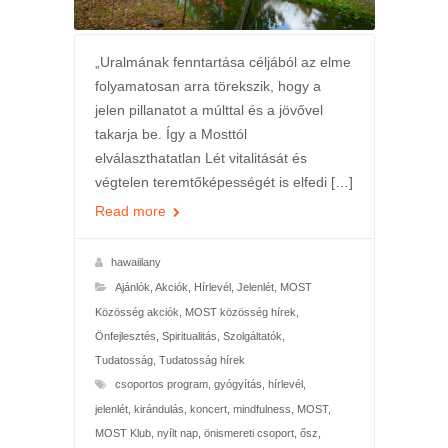
„Uralmának fenntartása céljából az elme
folyamatosan arra törekszik, hogy a
jelen pillanatot a múlttal és a jövővel
takarja be. Így a Mosttól
elválaszthatatlan Lét vitalitását és
végtelen teremtőképességét is elfedi […]
Read more
hawaiilany
Ajánlók
,
Akciók
,
Hírlevél
,
Jelenlét
,
MOST
Közösség akciók
,
MOST közösség hírek
,
Önfejlesztés
,
Spiritualitás
,
Szolgáltatók
,
Tudatosság
,
Tudatosság hírek
csoportos program
,
gyógyítás
,
hírlevél
,
jelenlét
,
kirándulás
,
koncert
,
mindfulness
,
MOST
,
MOST Klub
,
nyílt nap
,
önismereti csoport
,
ősz
,