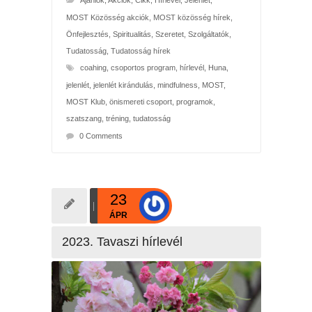
Ajánlók
,
Akciók
,
Cikk
,
Hírlevél
,
Jelenlét
,
MOST Közösség akciók
,
MOST közösség hírek
,
Önfejlesztés
,
Spiritualitás
,
Szeretet
,
Szolgáltatók
,
Tudatosság
,
Tudatosság hírek
coahing
,
csoportos program
,
hírlevél
,
Huna
,
jelenlét
,
jelenlét kirándulás
,
mindfulness
,
MOST
,
MOST Klub
,
önismereti csoport
,
programok
,
szatszang
,
tréning
,
tudatosság
0 Comments
23
ÁPR
2023. Tavaszi hírlevél