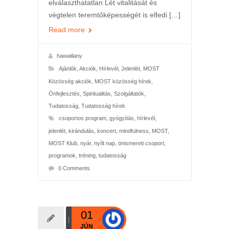
elválaszthatatlan Lét vitalitását és
végtelen teremtőképességét is elfedi […]
Read more
hawaiilany
Ajánlók
,
Akciók
,
Hírlevél
,
Jelenlét
,
MOST
Közösség akciók
,
MOST közösség hírek
,
Önfejlesztés
,
Spiritualitás
,
Szolgáltatók
,
Tudatosság
,
Tudatosság hírek
csoportos program
,
gyógyítás
,
hírlevél
,
jelenlét
,
kirándulás
,
koncert
,
mindfulness
,
MOST
,
MOST Klub
,
nyár
,
nyílt nap
,
önismereti csoport
,
programok
,
tréning
,
tudatosság
0 Comments
01
JÚN