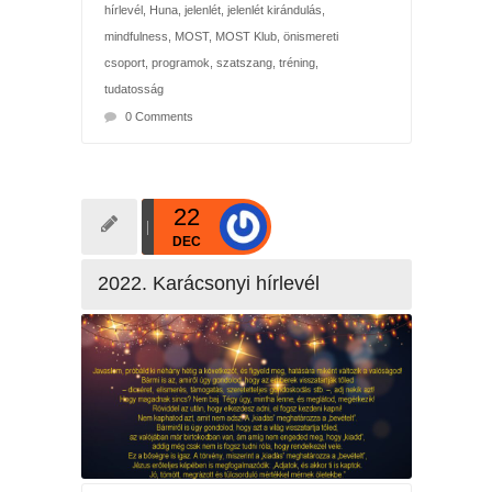
hírlevél
,
Huna
,
jelenlét
,
jelenlét kirándulás
,
mindfulness
,
MOST
,
MOST Klub
,
önismereti
csoport
,
programok
,
szatszang
,
tréning
,
tudatosság
0 Comments
22
DEC
2022. Karácsonyi hírlevél