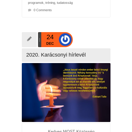
programok
,
tréning
,
tudatosság
0 Comments
24
DEC
2020. Karácsonyi hírlevél
Kedves MOST Közösség