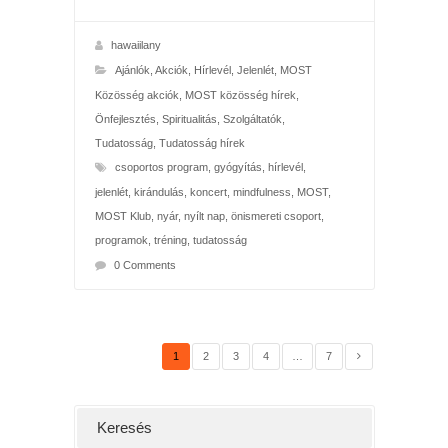
hawaiilany
Ajánlók
,
Akciók
,
Hírlevél
,
Jelenlét
,
MOST
Közösség akciók
,
MOST közösség hírek
,
Önfejlesztés
,
Spiritualitás
,
Szolgáltatók
,
Tudatosság
,
Tudatosság hírek
csoportos program
,
gyógyítás
,
hírlevél
,
jelenlét
,
kirándulás
,
koncert
,
mindfulness
,
MOST
,
MOST Klub
,
nyár
,
nyílt nap
,
önismereti csoport
,
programok
,
tréning
,
tudatosság
0 Comments
1
2
3
4
…
7
Keresés