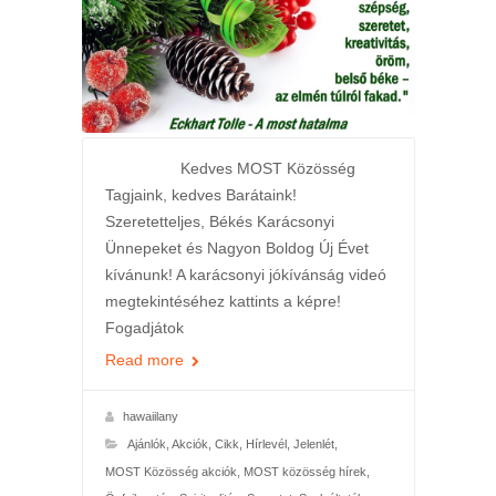
Kedves MOST Közösség
Tagjaink, kedves Barátaink!
Szeretetteljes, Békés Karácsonyi
Ünnepeket és Nagyon Boldog Új Évet
kívánunk! A karácsonyi jókívánság videó
megtekintéséhez kattints a képre!
Fogadjátok
Read more
hawaiilany
Ajánlók
,
Akciók
,
Cikk
,
Hírlevél
,
Jelenlét
,
MOST Közösség akciók
,
MOST közösség hírek
,