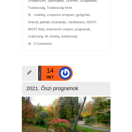
Önfejlesztés
,
Spiritualitás
,
Szeretet
,
Szolgáltatók
,
Tudatosság
,
Tudatosság hírek
coahing
,
csoportos program
,
gyógyítás
,
hírlevél
,
jelenlét
,
kirándulás
,
mindfulness
,
MOST
,
MOST Klub
,
önismereti csoport
,
programok
,
szatszang
,
tél
,
tréning
,
tudatosság
0 Comments
14
OKT
2021. Őszi programok