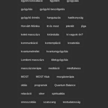
egyéni konzultáció
figyelem
gyógyulás
gyógyítás
gyógyító beszélgetés
gyógyító érintés
hangutazás
hatékonyság
Horváth Mónika
itt és most
jelenlét
jóga
keleti masszázs
kirándulás
ki vagyok én?
kommunikáció
kontempláció
kreativitás
kvantumelmélet
kvantumgyógyítás
Lomilomi masszázs
lélekgyógyítás
masszázsterápia
meditáció
mindfulness
MOST
MOST Klub
mozgásterápia
oldás
programok
Quantum Balance
relaxáció
siker
spiritualitás
stresszoldás
szatszang
testtudatosság