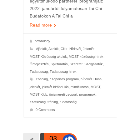
együttműködő partnerei programjait:
2022. januártól folyamatosan Tai Chi
Budafokon A Tai Chi a
Read more
hawaiilany
Ajánlók
,
Akciók
,
Cikk
,
Hírlevél
,
Jelenlét
,
MOST Közösség akciók
,
MOST közösség hírek
,
Önfejlesztés
,
Spiritualitás
,
Szeretet
,
Szolgáltatók
,
Tudatosság
,
Tudatosság hírek
coahing
,
csoportos program
,
hírlevél
,
Huna
,
jelenlét
,
jelenlét kirándulás
,
mindfulness
,
MOST
,
MOST Klub
,
önismereti csoport
,
programok
,
szatszang
,
tréning
,
tudatosság
0 Comments
03