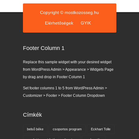
k
Copyright © mostkozosseg.hu
Elérhetőségek
GYIK
Footer Column 1
Replace this sample widget with your desired widget
from WordPress Admin > Appearance > Widgets Page
by drag and drop in Footer Column 1
Set footer columns 1 to 5 from WordPress Admin >
Customizer > Footer > Footer Column Dropdown
Címkék
belső béke
csoportos program
Eckhart Tolle