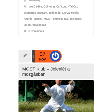
hawaiilany
belső béke
,
Csí Kung
,
Csí kung -Tai Csi
,
csoportos program
,
egészség
,
Gervai Miklós
András
,
jelenlét
,
MOST
,
öngyógyítás
,
önismeret
,
tai-chi
,
tudatosság
0 Comments
07
NOV
MOST Klub – Jelenlét a
mozgásban