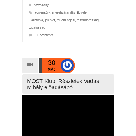
hawaiilany
egyensúly
,
energia áramlás
,
figyelem
,
Harmónia
,
jelenlét
,
tai-chi
,
tajcsi
,
testtudatosság
,
tudatosság
0 Comments
30
MÁJ
MOST Klub: Részletek Vadas
Mihály előadásából