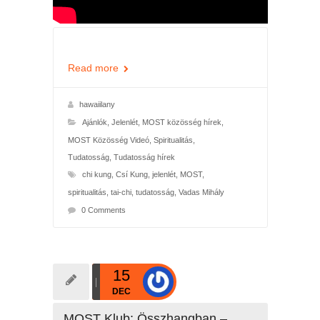
Read more
hawaiilany
Ajánlók
,
Jelenlét
,
MOST közösség hírek
,
MOST Közösség Videó
,
Spiritualitás
,
Tudatosság
,
Tudatosság hírek
chi kung
,
Csí Kung
,
jelenlét
,
MOST
,
spiritualitás
,
tai-chi
,
tudatosság
,
Vadas Mihály
0 Comments
15
DEC
MOST Klub: Összhangban –