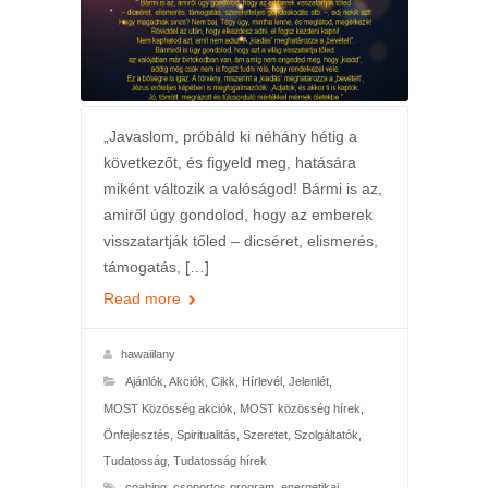
„Javaslom, próbáld ki néhány hétig a
következőt, és figyeld meg, hatására
miként változik a valóságod! Bármi is az,
amiről úgy gondolod, hogy az emberek
visszatartják tőled – dicséret, elismerés,
támogatás, […]
Read more
hawaiilany
Ajánlók
,
Akciók
,
Cikk
,
Hírlevél
,
Jelenlét
,
MOST Közösség akciók
,
MOST közösség hírek
,
Önfejlesztés
,
Spiritualitás
,
Szeretet
,
Szolgáltatók
,
Tudatosság
,
Tudatosság hírek
coahing
,
csoportos program
,
energetikai