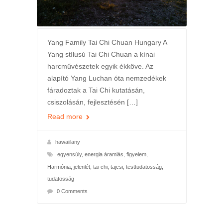
Yang Family Tai Chi Chuan Hungary A
Yang stílusú Tai Chi Chuan a kínai
harcművészetek egyik ékköve. Az
alapító Yang Luchan óta nemzedékek
fáradoztak a Tai Chi kutatásán,
csiszolásán, fejlesztésén […]
Read more
hawaiilany
egyensúly
,
energia áramlás
,
figyelem
,
Harmónia
,
jelenlét
,
tai-chi
,
tajcsi
,
testtudatosság
,
tudatosság
0 Comments