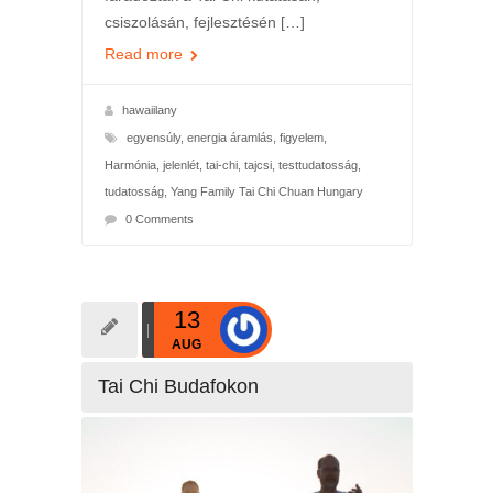
csiszolásán, fejlesztésén […]
Read more
hawaiilany
egyensúly
,
energia áramlás
,
figyelem
,
Harmónia
,
jelenlét
,
tai-chi
,
tajcsi
,
testtudatosság
,
tudatosság
,
Yang Family Tai Chi Chuan Hungary
0 Comments
13
AUG
Tai Chi Budafokon