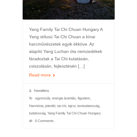
Yang Family Tai Chi Chuan Hungary A
Yang stílusú Tai Chi Chuan a kínai
harcművészetek egyik ékköve. Az
alapító Yang Luchan óta nemzedékek
fáradoztak a Tai Chi kutatásán,
csiszolásán, fejlesztésén […]
Read more
hawaiilany
egyensúly
,
energia áramlás
,
figyelem
,
Harmónia
,
jelenlét
,
tai-chi
,
tajcsi
,
testtudatosság
,
tudatosság
,
Yang Family Tai Chi Chuan Hungary
0 Comments