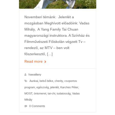
Novemberi témánk: Jelenlét a
mozgásban Meghívott előadóink: Vadas
Mihály, A Yang Family Tai Chuan
magyarországi instruktora. A Színház és
Filmművészeti Főiskolán végzett Tv –
rendező, az MTV – ben volt
főszerkesztő, […]
Read more
hawaiilany
Aunkai
,
belső béke
,
cherity
,
csoportos
program
,
egészség
,
jelenlét
,
Karches Péter
,
MOST
,
önismeret
,
tai-chi
,
tudatosság
,
Vadas
Mihály
0 Comments