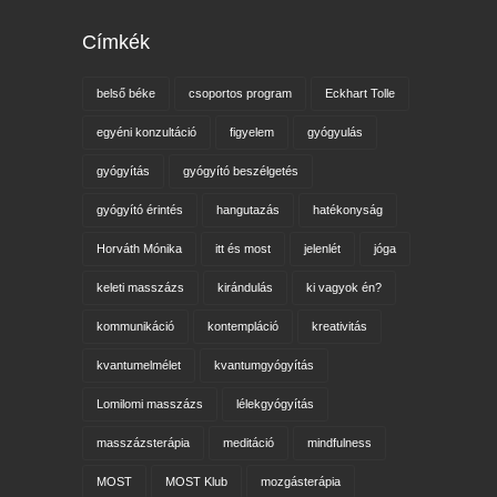
Címkék
belső béke
csoportos program
Eckhart Tolle
egyéni konzultáció
figyelem
gyógyulás
gyógyítás
gyógyító beszélgetés
gyógyító érintés
hangutazás
hatékonyság
Horváth Mónika
itt és most
jelenlét
jóga
keleti masszázs
kirándulás
ki vagyok én?
kommunikáció
kontempláció
kreativitás
kvantumelmélet
kvantumgyógyítás
Lomilomi masszázs
lélekgyógyítás
masszázsterápia
meditáció
mindfulness
MOST
MOST Klub
mozgásterápia