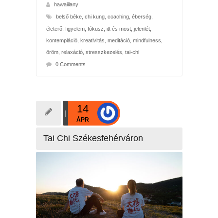
hawaiilany
belső béke
,
chi kung
,
coaching
,
éberség
,
életerő
,
figyelem
,
fókusz
,
itt és most
,
jelenlét
,
kontempláció
,
kreativitás
,
meditáció
,
mindfulness
,
öröm
,
relaxáció
,
stresszkezelés
,
tai-chi
0 Comments
14
ÁPR
Tai Chi Székesfehérváron