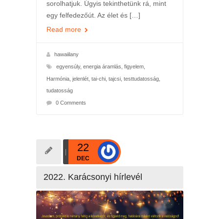
sorolhatjuk. Úgyis tekinthetünk rá, mint
egy felfedezőút. Az élet és […]
Read more
hawaiilany
egyensúly
,
energia áramlás
,
figyelem
,
Harmónia
,
jelenlét
,
tai-chi
,
tajcsi
,
testtudatosság
,
tudatosság
0 Comments
22
DEC
2022. Karácsonyi hírlevél