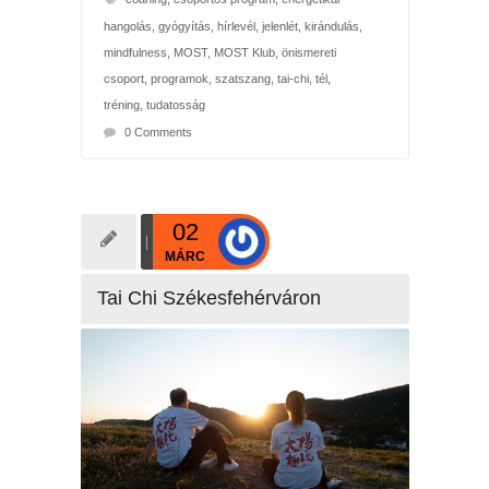
hangolás
,
gyógyítás
,
hírlevél
,
jelenlét
,
kirándulás
,
mindfulness
,
MOST
,
MOST Klub
,
önismereti
csoport
,
programok
,
szatszang
,
tai-chi
,
tél
,
tréning
,
tudatosság
0 Comments
02
MÁRC
Tai Chi Székesfehérváron