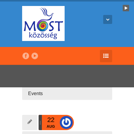
Events
22
AUG