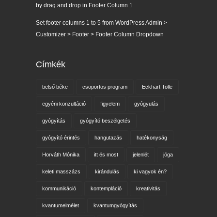
by drag and drop in Footer Column 1
Set footer columns 1 to 5 from WordPress Admin >
Customizer > Footer > Footer Column Dropdown
Címkék
belső béke
csoportos program
Eckhart Tolle
egyéni konzultáció
figyelem
gyógyulás
gyógyítás
gyógyító beszélgetés
gyógyító érintés
hangutazás
hatékonyság
Horváth Mónika
itt és most
jelenlét
jóga
keleti masszázs
kirándulás
ki vagyok én?
kommunikáció
kontempláció
kreativitás
kvantumelmélet
kvantumgyógyítás