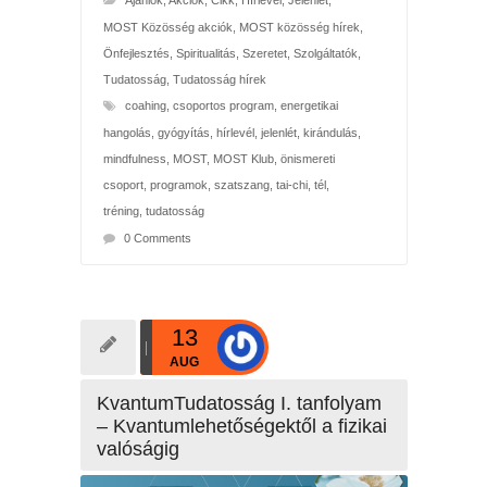
Ajánlók
,
Akciók
,
Cikk
,
Hírlevél
,
Jelenlét
,
MOST Közösség akciók
,
MOST közösség hírek
,
Önfejlesztés
,
Spiritualitás
,
Szeretet
,
Szolgáltatók
,
Tudatosság
,
Tudatosság hírek
coahing
,
csoportos program
,
energetikai
hangolás
,
gyógyítás
,
hírlevél
,
jelenlét
,
kirándulás
,
mindfulness
,
MOST
,
MOST Klub
,
önismereti
csoport
,
programok
,
szatszang
,
tai-chi
,
tél
,
tréning
,
tudatosság
0 Comments
13
AUG
KvantumTudatosság I. tanfolyam
– Kvantumlehetőségektől a fizikai
valóságig