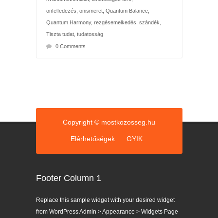
önfelfedezés
,
önismeret
,
Quantum Balance
,
Quantum Harmony
,
rezgésemelkedés
,
szándék
,
Tiszta tudat
,
tudatosság
0 Comments
Copyright © mostkozosseg.hu
Elérhetőségek
GYIK
Footer Column 1
Replace this sample widget with your desired widget
from WordPress Admin > Appearance > Widgets Page