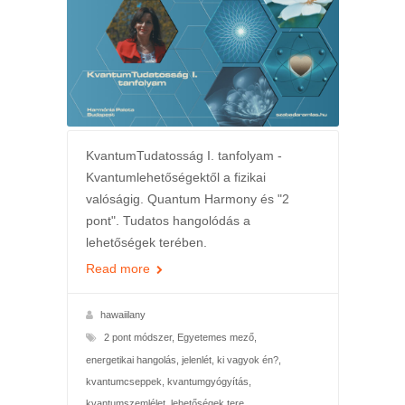
KvantumTudatosság I. tanfolyam -
Kvantumlehetőségektől a fizikai
valóságig. Quantum Harmony és "2
pont". Tudatos hangolódás a
lehetőségek terében.
Read more
hawaiilany
2 pont módszer
,
Egyetemes mező
,
energetikai hangolás
,
jelenlét
,
ki vagyok én?
,
kvantumcseppek
,
kvantumgyógyítás
,
kvantumszemlélet
,
lehetőségek tere
,