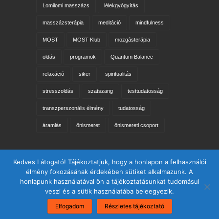
Lomilomi masszázs
lélekgyógyítás
masszázsterápia
meditáció
mindfulness
MOST
MOST Klub
mozgásterápia
oldás
programok
Quantum Balance
relaxáció
siker
spiritualitás
stresszoldás
szatszang
testtudatosság
transzperszonális élmény
tudatosság
áramlás
önismeret
önismereti csoport
Keresés az oldalon
Kedves Látogató! Tájékoztatjuk, hogy a honlapon a felhasználói
élmény fokozásának érdekében sütiket alkalmazunk. A
honlapunk használatával ön a tájékoztatásunkat tudomásul
veszi és a sütik használatába beleegyezik.
Elfogadom
Részletes tájékoztató