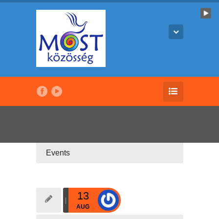
Events
13
AUG