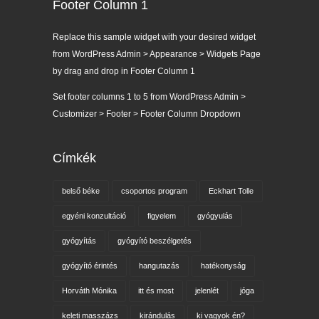
Footer Column 1
Replace this sample widget with your desired widget
from WordPress Admin > Appearance > Widgets Page
by drag and drop in Footer Column 1
Set footer columns 1 to 5 from WordPress Admin >
Customizer > Footer > Footer Column Dropdown
Címkék
belső béke
csoportos program
Eckhart Tolle
egyéni konzultáció
figyelem
gyógyulás
gyógyítás
gyógyító beszélgetés
gyógyító érintés
hangutazás
hatékonyság
Horváth Mónika
itt és most
jelenlét
jóga
keleti masszázs
kirándulás
ki vagyok én?