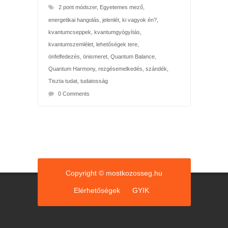
2 pont módszer
,
Egyetemes mező
,
energetikai hangolás
,
jelenlét
,
ki vagyok én?
,
kvantumcseppek
,
kvantumgyógyítás
,
kvantumszemlélet
,
lehetőségek tere
,
önfelfedezés
,
önismeret
,
Quantum Balance
,
Quantum Harmony
,
rezgésemelkedés
,
szándék
,
Tiszta tudat
,
tudatosság
0 Comments
Copyright © mostkozosseg.hu
Elérhetőségek
GYIK