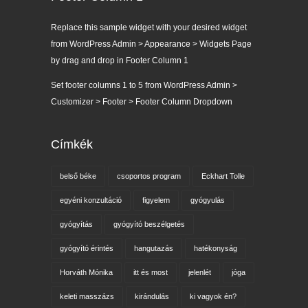
Replace this sample widget with your desired widget
from WordPress Admin > Appearance > Widgets Page
by drag and drop in Footer Column 1
Set footer columns 1 to 5 from WordPress Admin >
Customizer > Footer > Footer Column Dropdown
Címkék
belső béke
csoportos program
Eckhart Tolle
egyéni konzultáció
figyelem
gyógyulás
gyógyítás
gyógyító beszélgetés
gyógyító érintés
hangutazás
hatékonyság
Horváth Mónika
itt és most
jelenlét
jóga
keleti masszázs
kirándulás
ki vagyok én?