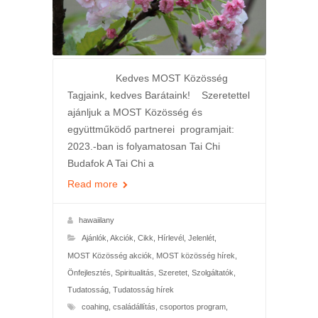
Kedves MOST Közösség
Tagjaink, kedves Barátaink! Szeretettel
ajánljuk a MOST Közösség és
együttműködő partnerei programjait:
2023.-ban is folyamatosan Tai Chi
Budafok A Tai Chi a
Read more
hawaiilany
Ajánlók
,
Akciók
,
Cikk
,
Hírlevél
,
Jelenlét
,
MOST Közösség akciók
,
MOST közösség hírek
,
Önfejlesztés
,
Spiritualitás
,
Szeretet
,
Szolgáltatók
,
Tudatosság
,
Tudatosság hírek
coahing
,
családállítás
,
csoportos program
,