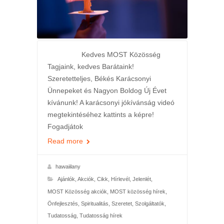
Kedves MOST Közösség
Tagjaink, kedves Barátaink!
Szeretetteljes, Békés Karácsonyi
Ünnepeket és Nagyon Boldog Új Évet
kívánunk! A karácsonyi jókívánság videó
megtekintéséhez kattints a képre!
Fogadjátok
Read more
hawaiilany
Ajánlók
,
Akciók
,
Cikk
,
Hírlevél
,
Jelenlét
,
MOST Közösség akciók
,
MOST közösség hírek
,
Önfejlesztés
,
Spiritualitás
,
Szeretet
,
Szolgáltatók
,
Tudatosság
,
Tudatosság hírek