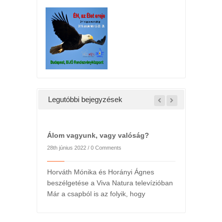
Legutóbbi bejegyzések
Álom vagyunk, vagy valóság?
28th június 2022 /
0 Comments
Horváth Mónika és Horányi Ágnes
beszélgetése a Viva Natura televízióban
Már a csapból is az folyik, hogy
l
2022. májusi h
ts
24th május 2022 /