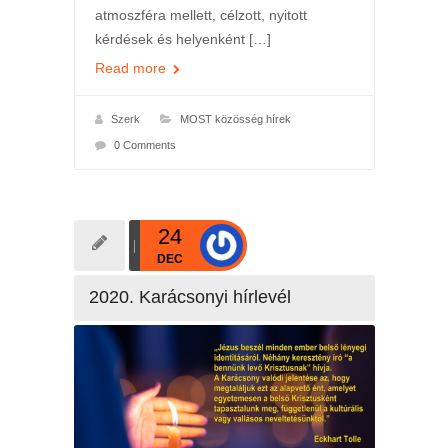
atmoszféra mellett, célzott, nyitott
kérdések és helyenként […]
Read more
Szerk
MOST közösség hírek
0 Comments
24
DEC
2020. Karácsonyi hírlevél