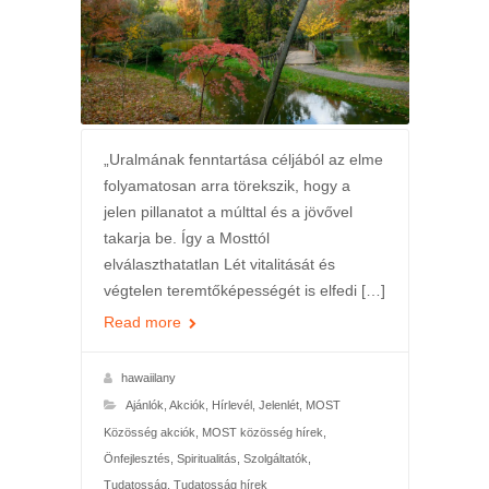
„Uralmának fenntartása céljából az elme
folyamatosan arra törekszik, hogy a
jelen pillanatot a múlttal és a jövővel
takarja be. Így a Mosttól
elválaszthatatlan Lét vitalitását és
végtelen teremtőképességét is elfedi […]
Read more
hawaiilany
Ajánlók
,
Akciók
,
Hírlevél
,
Jelenlét
,
MOST
Közösség akciók
,
MOST közösség hírek
,
Önfejlesztés
,
Spiritualitás
,
Szolgáltatók
,
Tudatosság
,
Tudatosság hírek