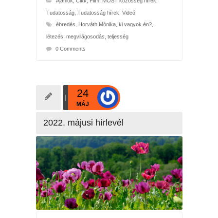
Ajánlók
,
Cikk
,
Film
,
MOST közösség hírek
,
Tudatosság
,
Tudatosság hírek
,
Videó
ébredés
,
Horváth Mónika
,
ki vagyok én?
,
létezés
,
megvilágosodás
,
teljesség
0 Comments
24
MÁJ
2022. májusi hírlevél