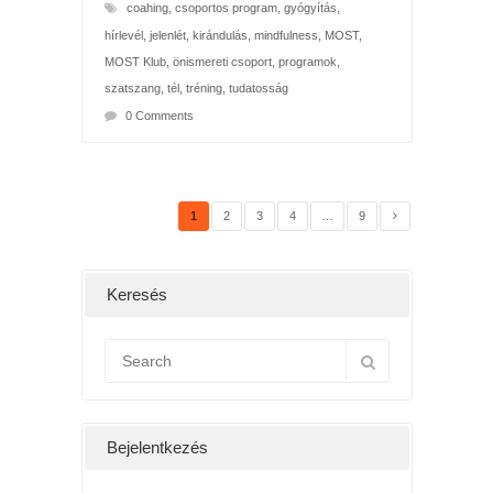
coahing
,
csoportos program
,
gyógyítás
,
hírlevél
,
jelenlét
,
kirándulás
,
mindfulness
,
MOST
,
MOST Klub
,
önismereti csoport
,
programok
,
szatszang
,
tél
,
tréning
,
tudatosság
0 Comments
1
2
3
4
…
9
Keresés
Bejelentkezés