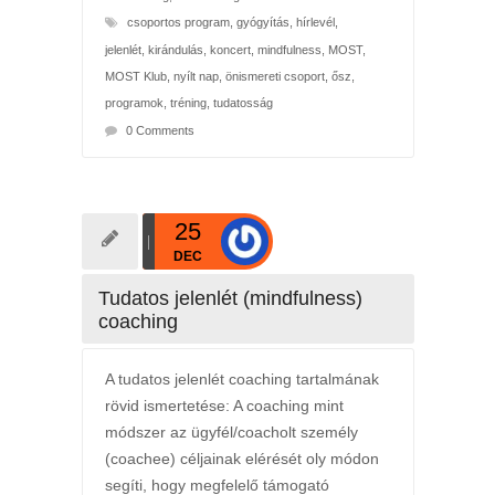
csoportos program
,
gyógyítás
,
hírlevél
,
jelenlét
,
kirándulás
,
koncert
,
mindfulness
,
MOST
,
MOST Klub
,
nyílt nap
,
önismereti csoport
,
ősz
,
programok
,
tréning
,
tudatosság
0 Comments
25
DEC
Tudatos jelenlét (mindfulness)
coaching
A tudatos jelenlét coaching tartalmának
rövid ismertetése: A coaching mint
módszer az ügyfél/coacholt személy
(coachee) céljainak elérését oly módon
segíti, hogy megfelelő támogató