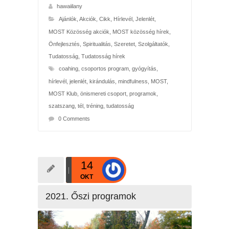
hawaiilany
Ajánlók
,
Akciók
,
Cikk
,
Hírlevél
,
Jelenlét
,
MOST Közösség akciók
,
MOST közösség hírek
,
Önfejlesztés
,
Spiritualitás
,
Szeretet
,
Szolgáltatók
,
Tudatosság
,
Tudatosság hírek
coahing
,
csoportos program
,
gyógyítás
,
hírlevél
,
jelenlét
,
kirándulás
,
mindfulness
,
MOST
,
MOST Klub
,
önismereti csoport
,
programok
,
szatszang
,
tél
,
tréning
,
tudatosság
0 Comments
14
OKT
2021. Őszi programok