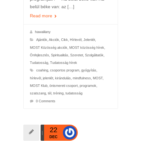
belül béke van: az […]
Read more
hawaiilany
Ajánlók
,
Akciók
,
Cikk
,
Hírlevél
,
Jelenlét
,
MOST Közösség akciók
,
MOST közösség hírek
,
Önfejlesztés
,
Spiritualitás
,
Szeretet
,
Szolgáltatók
,
Tudatosság
,
Tudatosság hírek
coahing
,
csoportos program
,
gyógyítás
,
hírlevél
,
jelenlét
,
kirándulás
,
mindfulness
,
MOST
,
MOST Klub
,
önismereti csoport
,
programok
,
szatszang
,
tél
,
tréning
,
tudatosság
0 Comments
22
DEC