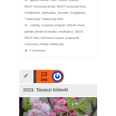
Ajánlók
,
Akciók
,
Cikk
,
Hírlevél
,
Jelenlét
,
MOST Közösség akciók
,
MOST közösség hírek
,
Önfejlesztés
,
Spiritualitás
,
Szeretet
,
Szolgáltatók
,
Tudatosság
,
Tudatosság hírek
coahing
,
csoportos program
,
hírlevél
,
Huna
,
jelenlét
,
jelenlét kirándulás
,
mindfulness
,
MOST
,
MOST Klub
,
önismereti csoport
,
programok
,
szatszang
,
tréning
,
tudatosság
0 Comments
23
ÁPR
2023. Tavaszi hírlevél