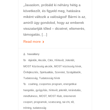
„Javaslom, próbáld ki néhány hétig a
következőt, és figyeld meg, hatására
miként változik a valóságod! Bármi is az,
amiről úgy gondolod, hogy az emberek
visszatartják tőled – dicséret, elismerés,
támogatás, […]
Read more
hawaiilany
Ajánlók
,
Akciók
,
Cikk
,
Hírlevél
,
Jelenlét
,
MOST Közösség akciók
,
MOST közösség hírek
,
Önfejlesztés
,
Spiritualitás
,
Szeretet
,
Szolgáltatók
,
Tudatosság
,
Tudatosság hírek
coahing
,
csoportos program
,
energetikai
hangolás
,
gyógyítás
,
hírlevél
,
jelenlét
,
kirándulás
,
mindfulness
,
MOST
,
MOST Klub
,
önismereti
csoport
,
programok
,
szatszang
,
tai-chi
,
tél
,
tréning
,
tudatosság