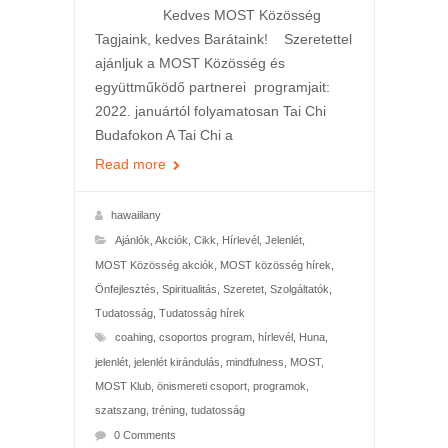
Kedves MOST Közösség
Tagjaink, kedves Barátaink! Szeretettel
ajánljuk a MOST Közösség és
együttműködő partnerei programjait:
2022. januártól folyamatosan Tai Chi
Budafokon A Tai Chi a
Read more
hawaiilany
Ajánlók
,
Akciók
,
Cikk
,
Hírlevél
,
Jelenlét
,
MOST Közösség akciók
,
MOST közösség hírek
,
Önfejlesztés
,
Spiritualitás
,
Szeretet
,
Szolgáltatók
,
Tudatosság
,
Tudatosság hírek
coahing
,
csoportos program
,
hírlevél
,
Huna
,
jelenlét
,
jelenlét kirándulás
,
mindfulness
,
MOST
,
MOST Klub
,
önismereti csoport
,
programok
,
szatszang
,
tréning
,
tudatosság
0 Comments