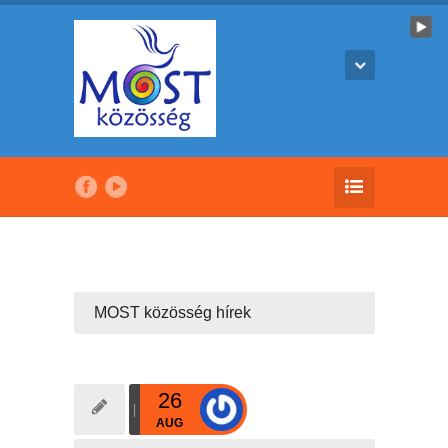
MOST közösség hírek
26
AUG