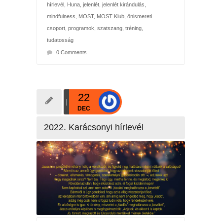
hírlevél
,
Huna
,
jelenlét
,
jelenlét kirándulás
,
mindfulness
,
MOST
,
MOST Klub
,
önismereti
csoport
,
programok
,
szatszang
,
tréning
,
tudatosság
0 Comments
22
DEC
2022. Karácsonyi hírlevél