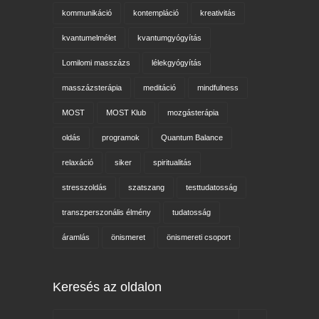
kommunikáció
kontempláció
kreativitás
kvantumelmélet
kvantumgyógyítás
Lomilomi masszázs
lélekgyógyítás
masszázsterápia
meditáció
mindfulness
MOST
MOST Klub
mozgásterápia
oldás
programok
Quantum Balance
relaxáció
siker
spiritualitás
stresszoldás
szatszang
testtudatosság
transzperszonális élmény
tudatosság
áramlás
önismeret
önismereti csoport
Keresés az oldalon