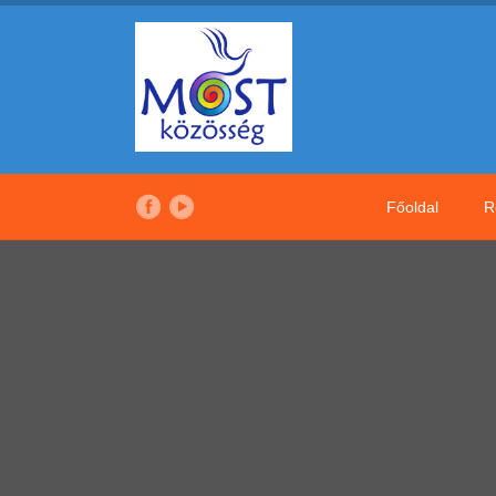
Főoldal
R