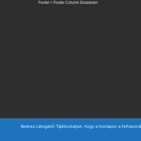
Set footer columns 1 to 5 from WordPress Admin > Customiz
Footer > Footer Column Dropdown
Kedves Látogató! Tájékoztatjuk, hogy a honlapon a felhaszná