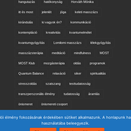
er >
hangutazás
hatékonyság
Horváth Mónika
itt és most
jelenlét
jóga
keleti masszázs
kirándulás
ki vagyok én?
kommunikáció
kontempláció
kreativitás
kvantumelmélet
kvantumgyógyítás
Lomilomi masszázs
lélekgyógyítás
masszázsterápia
meditáció
mindfulness
MOST
MOST Klub
mozgásterápia
oldás
programok
Quantum Balance
relaxáció
siker
spiritualitás
stresszoldás
szatszang
testtudatosság
transzperszonális élmény
tudatosság
áramlás
önismeret
önismereti csoport
lói élmény fokozásának érdekében sütiket alkalmazunk. A honlapunk has
használatába beleegyezik.