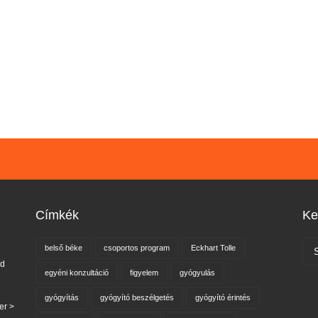
Címkék
Ke
belső béke
csoportos program
Eckhart Tolle
nd
egyéni konzultáció
figyelem
gyógyulás
gyógyítás
gyógyító beszélgetés
gyógyító érintés