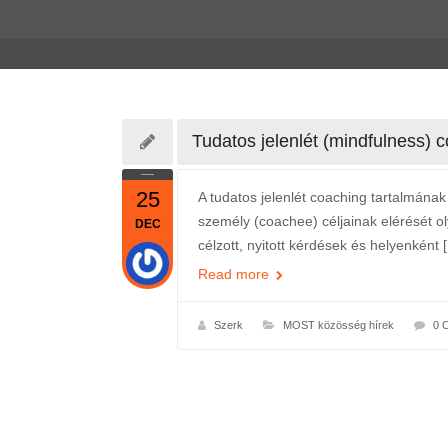
Tudatos jelenlét (mindfulness) 
25
A tudatos jelenlét coaching tartalmának
személy (coachee) céljainak elérését o
DEC
célzott, nyitott kérdések és helyenként 
Read more
Szerk
MOST közösség hírek
0 