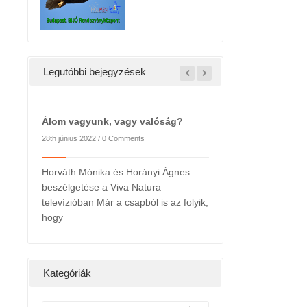
Legutóbbi bejegyzések
Álom vagyunk, vagy valóság?
28th június 2022 /
0 Comments
Horváth Mónika és Horányi Ágnes
beszélgetése a Viva Natura
2022. májusi hírlevél
2022. Tavaszi hírlevé
televízióban Már a csapból is az folyik,
24th május 2022 /
0 Comments
3rd március 2022 /
0 Comme
hogy
Kedves
Kedves
Kategóriák