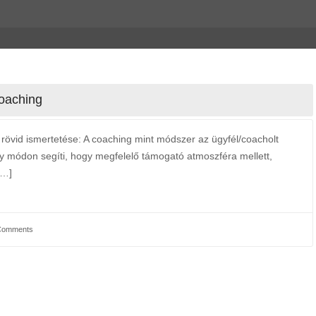
coaching
 rövid ismertetése: A coaching mint módszer az ügyfél/coacholt
ly módon segíti, hogy megfelelő támogató atmoszféra mellett,
[…]
Comments