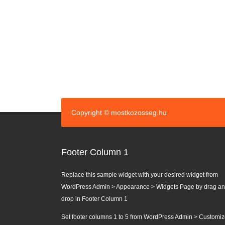
Copyright © mostkozosseg.hu
Footer Column 1
Replace this sample widget with your desired widget from
WordPress Admin > Appearance > Widgets Page by drag a
drop in Footer Column 1