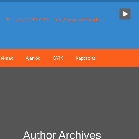
Tel.: +36 70 251 0152
info@mostkozosseg.hu
témák
Ajánlók
GYIK
Kapcsolat
Author Archives