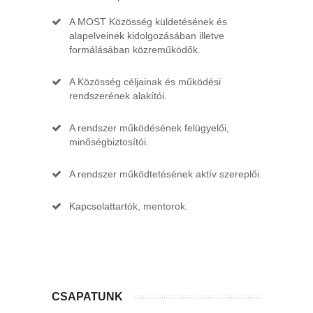
A MOST Közösség küldetésének és
alapelveinek kidolgozásában illetve
formálásában közreműködők.
A Közösség céljainak és működési
rendszerének alakítói.
A rendszer működésének felügyelői,
minőségbiztosítói.
A rendszer működtetésének aktív szereplői.
Kapcsolattartók, mentorok.
CSAPATUNK