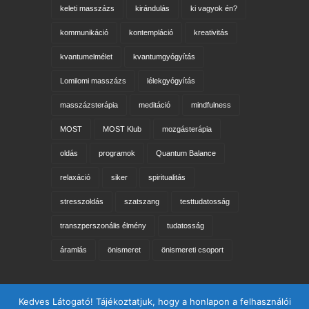
keleti masszázs
kirándulás
ki vagyok én?
kommunikáció
kontempláció
kreativitás
kvantumelmélet
kvantumgyógyítás
Lomilomi masszázs
lélekgyógyítás
masszázsterápia
meditáció
mindfulness
MOST
MOST Klub
mozgásterápia
oldás
programok
Quantum Balance
relaxáció
siker
spiritualitás
stresszoldás
szatszang
testtudatosság
transzperszonális élmény
tudatosság
áramlás
önismeret
önismereti csoport
Keresés az oldalon
Kedves Látogató! Tájékoztatjuk, hogy a honlapon a felhasználói