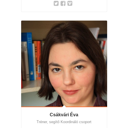
Csákvári Éva
Tréner, segítő Koordináló csoport