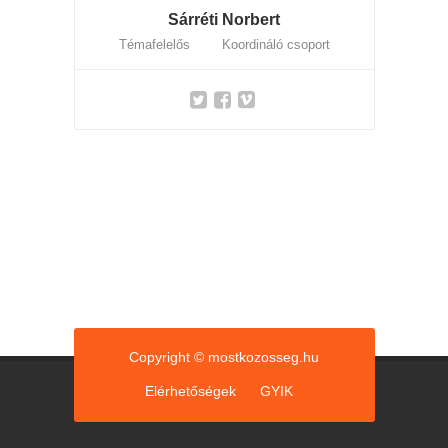
Sárréti Norbert
Témafelelős Koordináló csoport
Copyright © mostkozosseg.hu
Elérhetőségek
GYIK