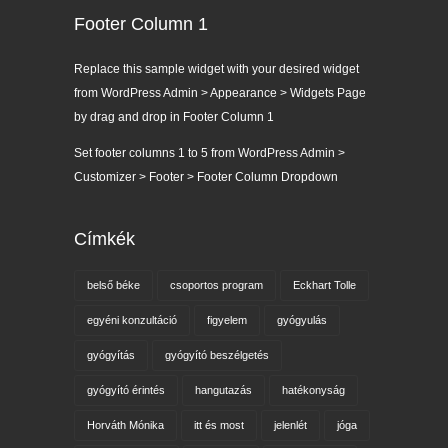
Footer Column 1
Replace this sample widget with your desired widget
from WordPress Admin > Appearance > Widgets Page
by drag and drop in Footer Column 1
Set footer columns 1 to 5 from WordPress Admin >
Customizer > Footer > Footer Column Dropdown
Címkék
belső béke
csoportos program
Eckhart Tolle
egyéni konzultáció
figyelem
gyógyulás
gyógyítás
gyógyító beszélgetés
gyógyító érintés
hangutazás
hatékonyság
Horváth Mónika
itt és most
jelenlét
jóga