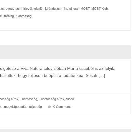
lás
,
gyógyítás
,
hírlevél
,
jelenlét
,
kirándulás
,
mindfulness
,
MOST
,
MOST Klub
,
tél
,
tréning
,
tudatosság
getése a Viva Natura televízióban Már a csapból is az folyik,
 hallottuk, hogy teljesen beépült a tudatunkba. Sokak […]
össég hírek
,
Tudatosság
,
Tudatosság hírek
,
Videó
és
,
megvilágosodás
,
teljesség
0 Comments