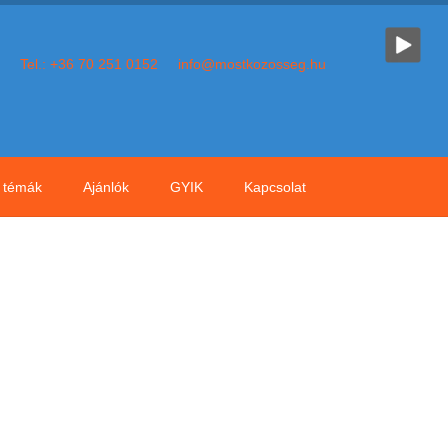
Tel.: +36 70 251 0152
info@mostkozosseg.hu
témák
Ajánlók
GYIK
Kapcsolat
Tudatosság