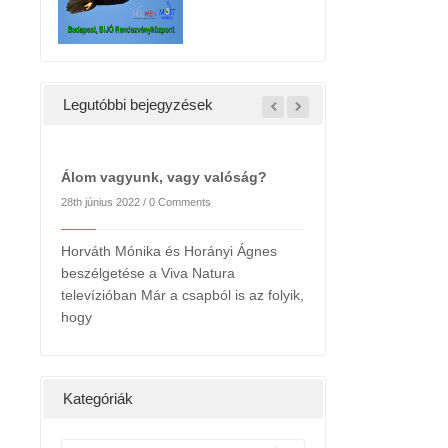
Legutóbbi bejegyzések
Álom vagyunk, vagy valóság?
28th június 2022 /
0 Comments
Horváth Mónika és Horányi Ágnes
beszélgetése a Viva Natura
2022. májusi hírlevél
televízióban Már a csapból is az folyik,
24th május 2022 /
0 Commen
hogy
 hétig a
Kedves
hatására
Kategóriák