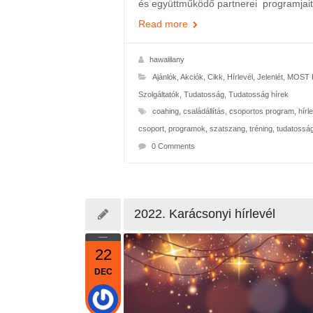
és együttműködő partnerei programjait
Read more
hawaiilany
Ajánlók
,
Akciók
,
Cikk
,
Hírlevél
,
Jelenlét
,
MOST K
Szolgáltatók
,
Tudatosság
,
Tudatosság hírek
coahing
,
családállítás
,
csoportos program
,
hírl
csoport
,
programok
,
szatszang
,
tréning
,
tudatossá
0 Comments
2022. Karácsonyi hírlevél
22
DEC