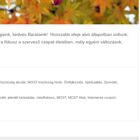
dves Barátaink! Hosszabb ideje alvó állapotban voltunk,
 a fókusz a szervező csapat életében, mély egyéni változások,
özösség akciók
,
MOST közösség hírek
,
Önfejlesztés
,
Spiritualitás
,
Szeretet
,
enlét
,
jelenlét kirándulás
,
mindfulness
,
MOST
,
MOST Klub
,
önismereti csoport
,