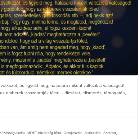
vetkezőt, és figyeld meg, hatására miként változik a valóságod!
az emberek visszatartják tőled – dicséret, elismerés, támogatás,
özösség akciók
,
MOST közösség hírek
,
Önfejlesztés
,
Spiritualitás
,
Szeretet
,