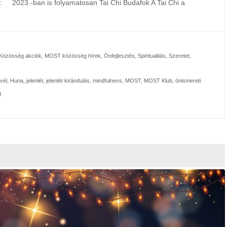
: 2023.-ban is folyamatosan Tai Chi Budafok A Tai Chi a
özösség akciók
,
MOST közösség hírek
,
Önfejlesztés
,
Spiritualitás
,
Szeretet
,
evél
,
Huna
,
jelenlét
,
jelenlét kirándulás
,
mindfulness
,
MOST
,
MOST Klub
,
önismereti
g