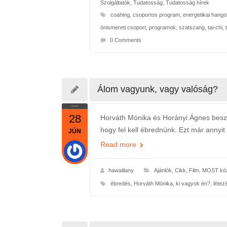
Szolgáltatók
,
Tudatosság
,
Tudatosság hírek
coahing
,
csoportos program
,
energetikai hango
önismereti csoport
,
programok
,
szatszang
,
tai-chi
,
0 Comments
Álom vagyunk, vagy valóság?
28
Horváth Mónika és Horányi Ágnes beszél
hogy fel kell ébrednünk. Ezt már annyit
JÚN
Read more
hawaiilany
Ajánlók
,
Cikk
,
Film
,
MOST köz
ébredés
,
Horváth Mónika
,
ki vagyok én?
,
létez