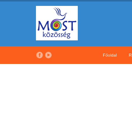
Főoldal
R