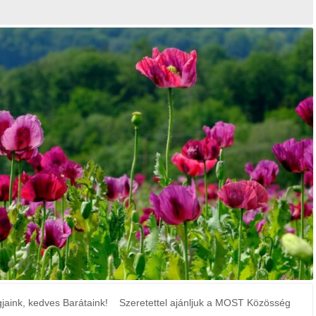
edves Barátaink! Szeretettel ajánljuk a MOST Közösség