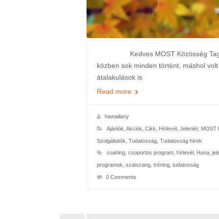
Kedves MOST Közösség Tagjaink, ke
közben sok minden történt, máshol volt
átalakulások is
Read more
hawaiilany
Ajánlók
,
Akciók
,
Cikk
,
Hírlevél
,
Jelenlét
,
MOST K
Szolgáltatók
,
Tudatosság
,
Tudatosság hírek
coahing
,
csoportos program
,
hírlevél
,
Huna
,
jel
programok
,
szatszang
,
tréning
,
tudatosság
0 Comments