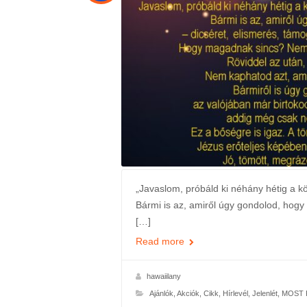
„Javaslom, próbáld ki néhány hétig a kö
Bármi is az, amiről úgy gondolod, hogy 
[…]
Read more
hawaiilany
Ajánlók
,
Akciók
,
Cikk
,
Hírlevél
,
Jelenlét
,
MOST K