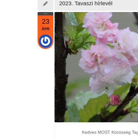
2023. Tavaszi hírlevél
23
ÁPR
2024. őszi hírlevél
26th augusztus 2024 /
0 Comments
Kedves
Kedves MOST Közösség Tagjaink, k