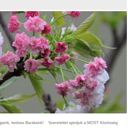
2023. Tavaszi hírlevél
2022. Karácsonyi hírlevél
23rd április 2023 /
0 Comments
22nd december 2022 /
0 Comments
Kedves
„Javaslom, próbáld ki néhány
következőt, és figyeld meg, 
miként változik a
edves Barátaink! Szeretettel ajánljuk a MOST Közösség