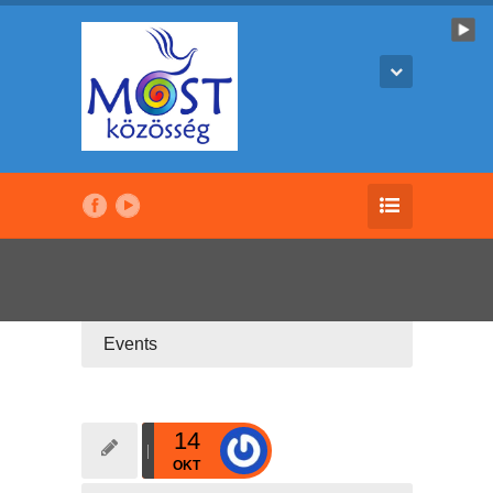
Events
14
OKT