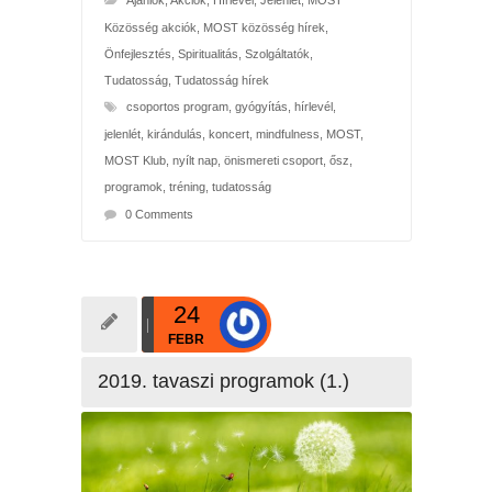
Ajánlók
,
Akciók
,
Hírlevél
,
Jelenlét
,
MOST
Közösség akciók
,
MOST közösség hírek
,
Önfejlesztés
,
Spiritualitás
,
Szolgáltatók
,
Tudatosság
,
Tudatosság hírek
csoportos program
,
gyógyítás
,
hírlevél
,
jelenlét
,
kirándulás
,
koncert
,
mindfulness
,
MOST
,
MOST Klub
,
nyílt nap
,
önismereti csoport
,
ősz
,
programok
,
tréning
,
tudatosság
0 Comments
24
FEBR
2019. tavaszi programok (1.)