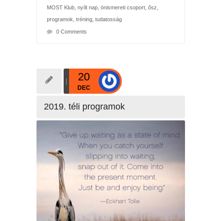
MOST Klub
,
nyílt nap
,
önismereti csoport
,
ősz
,
programok
,
tréning
,
tudatosság
0 Comments
20
DEC
2019. téli programok