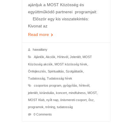
ajánljuk a MOST Közösség és
együttműködő partnerei programjait:
Először egy kis visszatekintés:
Kivonat az
Read more
hawaiilany
Ajánlók
,
Akciók
,
Hírlevél
,
Jelenlét
,
MOST
Közösség akciók
,
MOST közösség hírek
,
Önfejlesztés
,
Spiritualitás
,
Szolgáltatók
,
Tudatosság
,
Tudatosság hírek
csoportos program
,
gyógyítás
,
hírlevél
,
jelenlét
,
kirándulás
,
koncert
,
mindfulness
,
MOST
,
MOST Klub
,
nyílt nap
,
önismereti csoport
,
ősz
,
programok
,
tréning
,
tudatosság
0 Comments