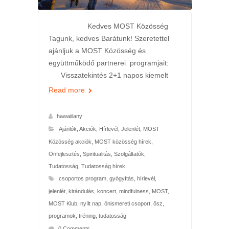
Kedves MOST Közösség
Tagunk, kedves Barátunk! Szeretettel
ajánljuk a MOST Közösség és
együttműködő partnerei programjait:
Visszatekintés 2+1 napos kiemelt
Read more
hawaiilany
Ajánlók
,
Akciók
,
Hírlevél
,
Jelenlét
,
MOST
Közösség akciók
,
MOST közösség hírek
,
Önfejlesztés
,
Spiritualitás
,
Szolgáltatók
,
Tudatosság
,
Tudatosság hírek
csoportos program
,
gyógyítás
,
hírlevél
,
jelenlét
,
kirándulás
,
koncert
,
mindfulness
,
MOST
,
MOST Klub
,
nyílt nap
,
önismereti csoport
,
ősz
,
programok
,
tréning
,
tudatosság
0 Comments