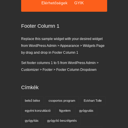
Elérhetőségek
GYIK
Footer Column 1
Replace this sample widget with your desired widget
from WordPress Admin > Appearance > Widgets Page
by drag and drop in Footer Column 1
Set footer columns 1 to 5 from WordPress Admin >
Customizer > Footer > Footer Column Dropdown
Címkék
belső béke
csoportos program
Eckhart Tolle
egyéni konzultáció
figyelem
gyógyulás
gyógyítás
gyógyító beszélgetés