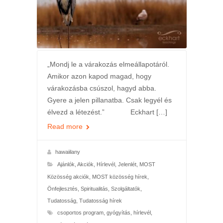
„Mondj le a várakozás elmeállapotáról.
Amikor azon kapod magad, hogy
várakozásba csúszol, hagyd abba.
Gyere a jelen pillanatba. Csak legyél és
élvezd a létezést.” Eckhart […]
Read more
hawaiilany
Ajánlók
,
Akciók
,
Hírlevél
,
Jelenlét
,
MOST
Közösség akciók
,
MOST közösség hírek
,
Önfejlesztés
,
Spiritualitás
,
Szolgáltatók
,
Tudatosság
,
Tudatosság hírek
csoportos program
,
gyógyítás
,
hírlevél
,