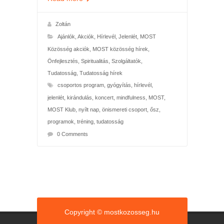
Zoltán
Ajánlók
,
Akciók
,
Hírlevél
,
Jelenlét
,
MOST
Közösség akciók
,
MOST közösség hírek
,
Önfejlesztés
,
Spiritualitás
,
Szolgáltatók
,
Tudatosság
,
Tudatosság hírek
csoportos program
,
gyógyítás
,
hírlevél
,
jelenlét
,
kirándulás
,
koncert
,
mindfulness
,
MOST
,
MOST Klub
,
nyílt nap
,
önismereti csoport
,
ősz
,
programok
,
tréning
,
tudatosság
0 Comments
Copyright © mostkozosseg.hu