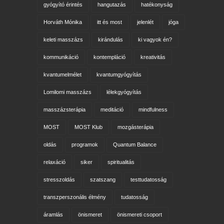
gyógyító érintés
hangutazás
hatékonyság
Horváth Mónika
itt és most
jelenlét
jóga
keleti masszázs
kirándulás
ki vagyok én?
kommunikáció
kontempláció
kreativitás
kvantumelmélet
kvantumgyógyítás
Lomilomi masszázs
lélekgyógyítás
masszázsterápia
meditáció
mindfulness
MOST
MOST Klub
mozgásterápia
oldás
programok
Quantum Balance
relaxáció
siker
spiritualitás
stresszoldás
szatszang
testtudatosság
transzperszonális élmény
tudatosság
áramlás
önismeret
önismereti csoport