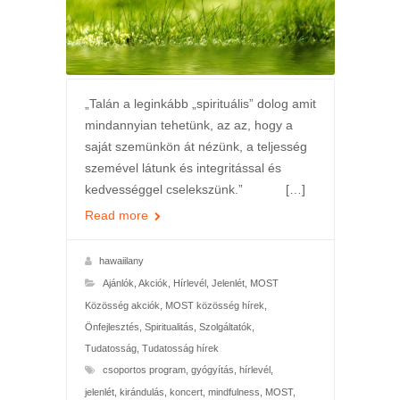
„Talán a leginkább „spirituális” dolog amit
mindannyian tehetünk, az az, hogy a
saját szemünkön át nézünk, a teljesség
szemével látunk és integritással és
kedvességgel cselekszünk.” […]
Read more
hawaiilany
Ajánlók
,
Akciók
,
Hírlevél
,
Jelenlét
,
MOST
Közösség akciók
,
MOST közösség hírek
,
Önfejlesztés
,
Spiritualitás
,
Szolgáltatók
,
Tudatosság
,
Tudatosság hírek
csoportos program
,
gyógyítás
,
hírlevél
,
jelenlét
,
kirándulás
,
koncert
,
mindfulness
,
MOST
,