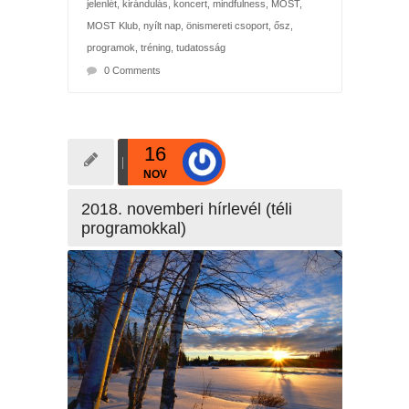
jelenlét
,
kirándulás
,
koncert
,
mindfulness
,
MOST
,
MOST Klub
,
nyílt nap
,
önismereti csoport
,
ősz
,
programok
,
tréning
,
tudatosság
0 Comments
16
NOV
2018. novemberi hírlevél (téli
programokkal)