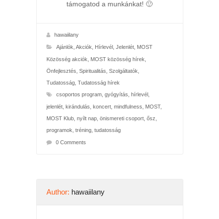
támogatod a munkánkat! 🙂
hawaiilany
Ajánlók
,
Akciók
,
Hírlevél
,
Jelenlét
,
MOST
Közösség akciók
,
MOST közösség hírek
,
Önfejlesztés
,
Spiritualitás
,
Szolgáltatók
,
Tudatosság
,
Tudatosság hírek
csoportos program
,
gyógyítás
,
hírlevél
,
jelenlét
,
kirándulás
,
koncert
,
mindfulness
,
MOST
,
MOST Klub
,
nyílt nap
,
önismereti csoport
,
ősz
,
programok
,
tréning
,
tudatosság
0 Comments
Author:
hawaiilany