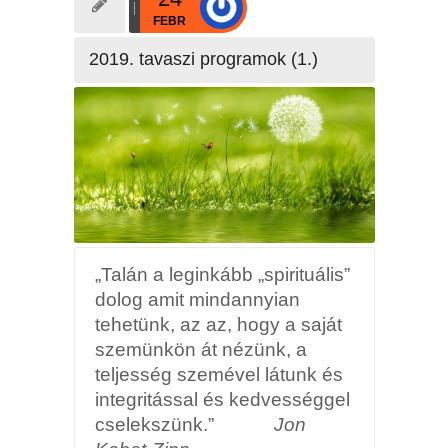
FEBR
2019. tavaszi programok (1.)
„Talán a leginkább „spirituális”
dolog amit mindannyian
tehetünk, az az, hogy a saját
szemünkön át nézünk, a
teljesség szemével látunk és
integritással és kedvességgel
cselekszünk.”
Jon