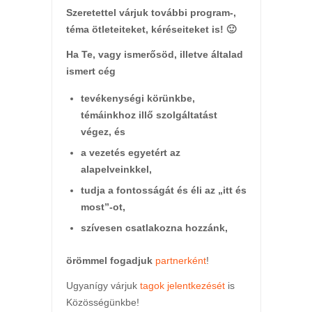
Szeretettel várjuk további program-,
téma ötleteiteket, kéréseiteket is! 🙂
Ha Te, vagy ismerősöd, illetve általad
ismert cég
tevékenységi körünkbe,
témáinkhoz illő szolgáltatást
végez,
és
a vezetés egyetért az
alapelveinkkel,
tudja a fontosságát és éli az „itt és
most”-ot,
szívesen csatlakozna hozzánk,
örömmel fogadjuk
partnerként
!
Ugyanígy várjuk
tagok jelentkezését
is
Közösségünkbe!