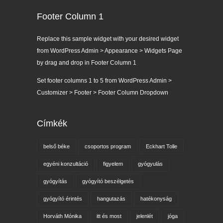
Footer Column 1
Replace this sample widget with your desired widget
from WordPress Admin > Appearance > Widgets Page
by drag and drop in Footer Column 1
Set footer columns 1 to 5 from WordPress Admin >
Customizer > Footer > Footer Column Dropdown
Címkék
belső béke
csoportos program
Eckhart Tolle
egyéni konzultáció
figyelem
gyógyulás
gyógyítás
gyógyító beszélgetés
gyógyító érintés
hangutazás
hatékonyság
Horváth Mónika
itt és most
jelenlét
jóga