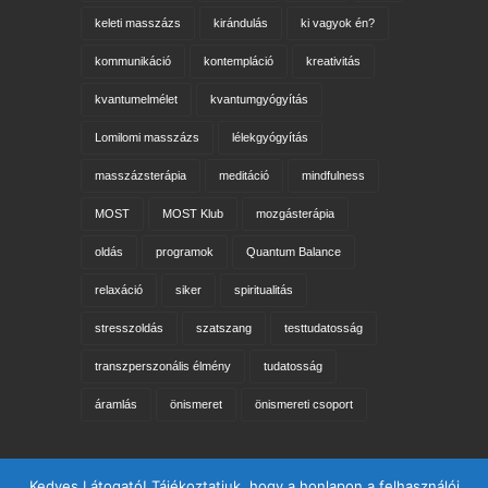
keleti masszázs
kirándulás
ki vagyok én?
kommunikáció
kontempláció
kreativitás
kvantumelmélet
kvantumgyógyítás
Lomilomi masszázs
lélekgyógyítás
masszázsterápia
meditáció
mindfulness
MOST
MOST Klub
mozgásterápia
oldás
programok
Quantum Balance
relaxáció
siker
spiritualitás
stresszoldás
szatszang
testtudatosság
transzperszonális élmény
tudatosság
áramlás
önismeret
önismereti csoport
Keresés az oldalon
Kedves Látogató! Tájékoztatjuk, hogy a honlapon a felhasználói