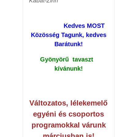
Kabat-Zinn
Kedves MOST
Közösség Tagunk, kedves
Barátunk!
Gyönyörű tavaszt
kívánunk!
Változatos, lélekemelő
egyéni és csoportos
programokkal várunk
márciusban is!