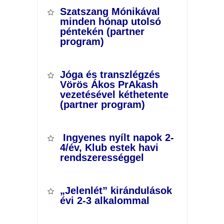
Szatszang Mónikával
minden hónap utolsó
péntekén (partner
program)
Jóga és transzlégzés
Vörös Ákos PrAkash
vezetésével kéthetente
(partner program)
Ingyenes nyílt napok 2-
4/év, Klub estek havi
rendszerességgel
„Jelenlét” kirándulások
évi 2-3 alkalommal