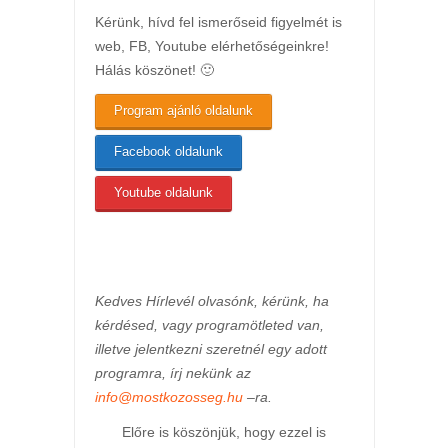
Kérünk, hívd fel ismerőseid figyelmét is
web, FB, Youtube elérhetőségeinkre!
Hálás köszönet! 🙂
Program ajánló oldalunk
Facebook oldalunk
Youtube oldalunk
Kedves Hírlevél olvasónk, kérünk, ha
kérdésed, vagy programötleted van,
illetve jelentkezni szeretnél egy adott
programra, írj nekünk az
info@mostkozosseg.hu
–ra.
Előre is köszönjük, hogy ezzel is