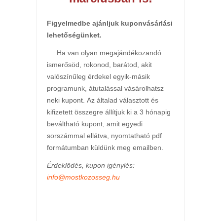
Figyelmedbe ajánljuk kuponvásárlási
lehetőségünket.
Ha van olyan megajándékozandó
ismerősöd, rokonod, barátod, akit
valószínűleg érdekel egyik-másik
programunk, átutalással vásárolhatsz
neki kupont. Az általad választott és
kifizetett összegre állítjuk ki a 3 hónapig
beváltható kupont, amit egyedi
sorszámmal ellátva, nyomtatható pdf
formátumban küldünk meg emailben.
Érdeklődés, kupon igénylés:
info@mostkozosseg.hu