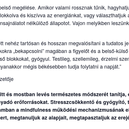
belső megélése. Amikor valami rossznak tűnik, hagyhatj
blokkolva és kiszívva az energiánkat, vagy választhatjuk a
 önsajnálatot nélkülöző állapotot. Vajon melyikben leszü
tt nehéz tartósan és hosszan megvalósítani a tudatos j
kokra „bekapcsolni” magában a figyelőt és a belső-külső 
lső blokkokat, gyógyul. Testileg, szellemileg, érzelmi sze
anakkor mégis békésebben tudja folytatni a napját.”
zetője
tt és mostban levés természetes módszerét tanítja, 
nyadó erőforrásokat. Stresszcsökkentő és gyógyító, 
ramban a mindfulness működési mechanizmusának elmé
ert, megtanuljuk az alapjait, megtapasztaljuk az erejé