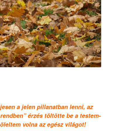
esen a jelen pillanatban lenni, az
endben” érzés töltötte be a testem-
öleltem volna az egész világot!