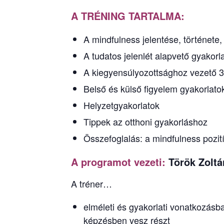
A TRÉNING TARTALMA:
A mindfulness jelentése, története,
A tudatos jelenlét alapvető gyakorla
A kiegyensúlyozottsághoz vezető 3 
Belső és külső figyelem gyakorlato
Helyzetgyakorlatok
Tippek az otthoni gyakorláshoz
Összefoglalás: a mindfulness pozit
A programot vezeti:
Török Zoltá
A tréner…
elméleti és gyakorlati vonatkozásb
képzésben vesz részt