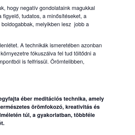
uk, hogy negatív gondolataink magukkal
 figyelő, tudatos, a minősítéseket, a
nk boldogabbak, melyikben lesz jobb a
elenlétet. A technikák ismeretében azonban
környezetre fókuszálva fel tud töltődni a
mpontból is felfrissül. Örömtelibben,
egyfajta éber meditációs technika, amely
természetes örömfokozó, kreativitás és
letén túl, a gyakorlatban, többféle
t.