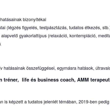
 hatásainak bizonyítékai
tai (légzés figyelés, testpásztázás, tudatos étkezés, stb.
alapvető gyakorlattípus (relaxáció, kontempláció, medit
k
ív hatásainak összefüggései, egymásra hatások, útraval
n tréner, life és business coach, AMM terapeu
an is képzett a tudatos jelenlét témában, 2019-ben pedig