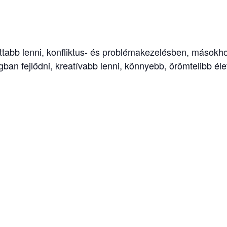
ottabb lenni, konfliktus- és problémakezelésben, másokh
n fejlődni, kreatívabb lenni, könnyebb, örömtelibb élet