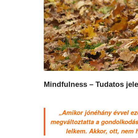
Mindfulness – Tudatos jele
„Amikor jónéhány évvel eze
megváltoztatta a gondolkodás
lelkem. Akkor, ott, nem