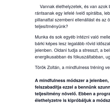
Vannak élethelyzetek, és van azok 
rántsanak egy lefelé ívelő spirálba, le
pillanattal szembeni ellenállást és az
teljesítményünk?
Munka és sok egyéb intézni való melle
bárki képes lesz legalább rövid idősza
jelenben. Oldani tudja a stresszt, a be
energikusabban és fókuszáltabban, ugy
Török Zoltán, a mindfulness tréning ve
A mindfulness módszer a jelenben, i
felszabadítja ezzel a bennünk szun
teljesítmény növelő. Ebben a prog
élethelyzetre is kipróbáljuk a módsz