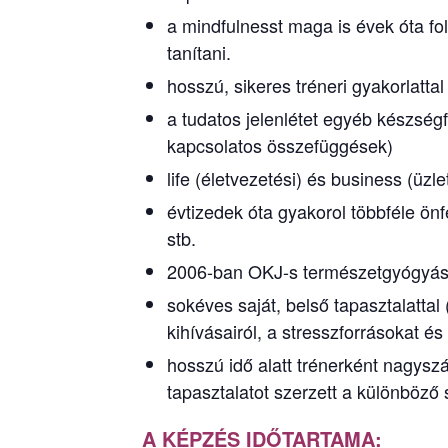
a mindfulnesst maga is évek óta fol
tanítani.
hosszú, sikeres tréneri gyakorlatta
a tudatos jelenlétet egyéb készségfe
kapcsolatos összefüggések)
life (életvezetési) és business (üzle
évtizedek óta gyakorol többféle önf
stb.
2006-ban OKJ-s természetgyógyásza
sokéves saját, belső tapasztalattal 
kihívásairól, a stresszforrásokat és
hosszú idő alatt trénerként nagyszá
tapasztalatot szerzett a különböző 
A KÉPZÉS IDŐTARTAMA: