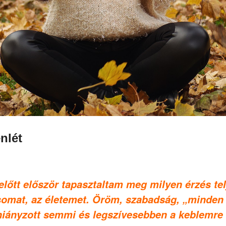
nlét
lőtt először tapasztaltam meg milyen érzés telj
omat, az életemet. Öröm, szabadság, „minden r
 hiányzott semmi és legszívesebben a keblemre 