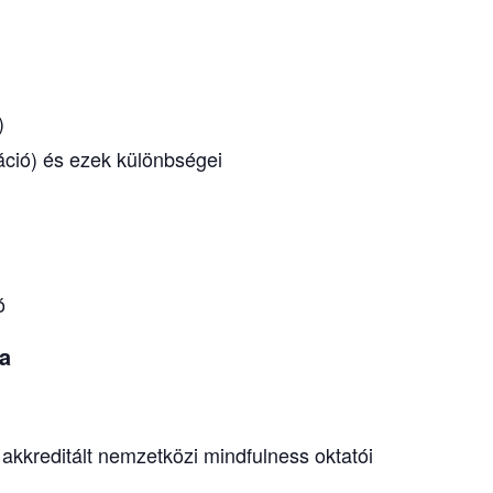
)
áció) és ezek különbségei
ó
ta
 akkreditált nemzetközi mindfulness oktatói