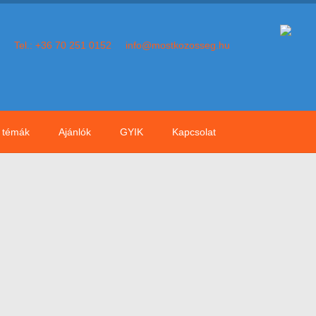
Tel.: +36 70 251 0152
info@mostkozosseg.hu
témák
Ajánlók
GYIK
Kapcsolat