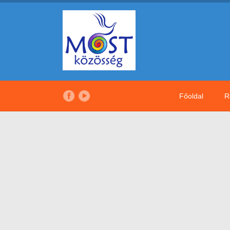
Főoldal
R