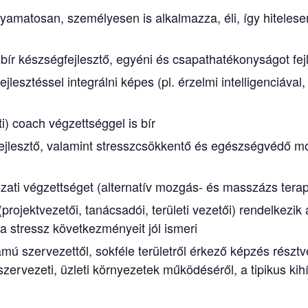
yamatosan, személyesen is alkalmazza, éli, így hitelesen 
l bír készségfejlesztő, egyéni és csapathatékonyságot fej
jlesztéssel integrálni képes (pl. érzelmi intelligenciáva
ti) coach végzettséggel is bír
ejlesztő, valamint stresszcsökkentő és egészségvédő mód
ti végzettséget (alternatív mozgás- és masszázs terap
(projektvezetői, tanácsadói, területi vezetői) rendelkezik
 a stressz következményeit jól ismeri
mú szervezettől, sokféle területről érkező képzés résztve
szervezeti, üzleti környezetek működéséről, a tipikus k