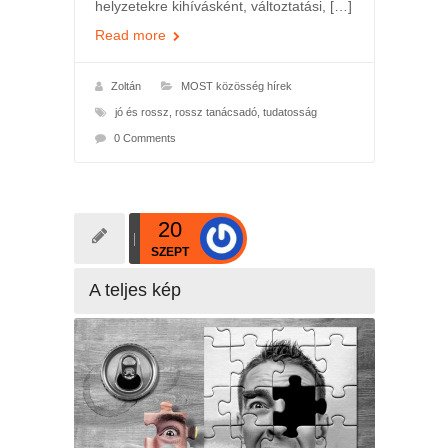
helyzetekre kihívásként, változtatási, […]
Read more
Zoltán
MOST közösség hírek
jó és rossz
,
rossz tanácsadó
,
tudatosság
0 Comments
20
SZEPT
A teljes kép