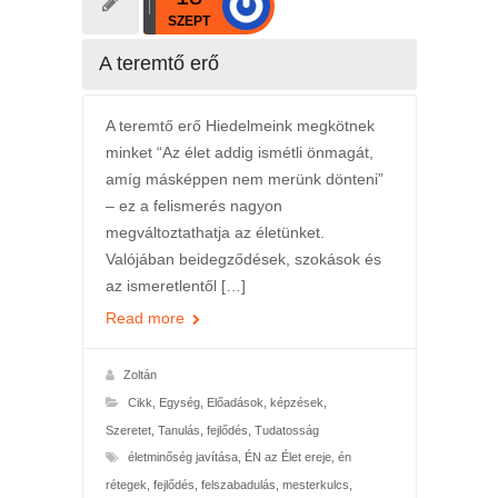
SZEPT
A teremtő erő
A teremtő erő Hiedelmeink megkötnek
minket “Az élet addig ismétli önmagát,
amíg másképpen nem merünk dönteni”
– ez a felismerés nagyon
megváltoztathatja az életünket.
Valójában beidegződések, szokások és
az ismeretlentől […]
Read more
Zoltán
Cikk
,
Egység
,
Előadások, képzések
,
Szeretet
,
Tanulás, fejlődés
,
Tudatosság
életminőség javítása
,
ÉN az Élet ereje
,
én
rétegek
,
fejlődés
,
felszabadulás
,
mesterkulcs
,