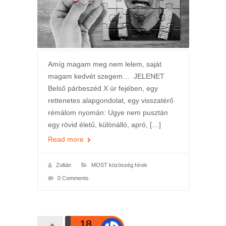
Amíg magam meg nem lelem, saját
magam kedvét szegem… JELENET
Belső párbeszéd X úr fejében, egy
rettenetes alapgondolat, egy visszatérő
rémálom nyomán: Ugye nem pusztán
egy rövid életű, különálló, apró, […]
Read more
Zoltán
MOST közösség hírek
0 Comments
18