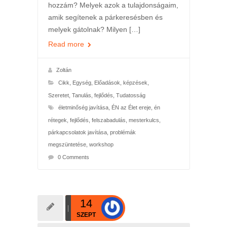
hozzám? Melyek azok a tulajdonságaim,
amik segítenek a párkeresésben és
melyek gátolnak? Milyen […]
Read more
Zoltán
Cikk
,
Egység
,
Előadások, képzések
,
Szeretet
,
Tanulás, fejlődés
,
Tudatosság
életminőség javítása
,
ÉN az Élet ereje
,
én
rétegek
,
fejlődés
,
felszabadulás
,
mesterkulcs
,
párkapcsolatok javítása
,
problémák
megszüntetése
,
workshop
0 Comments
14
SZEPT