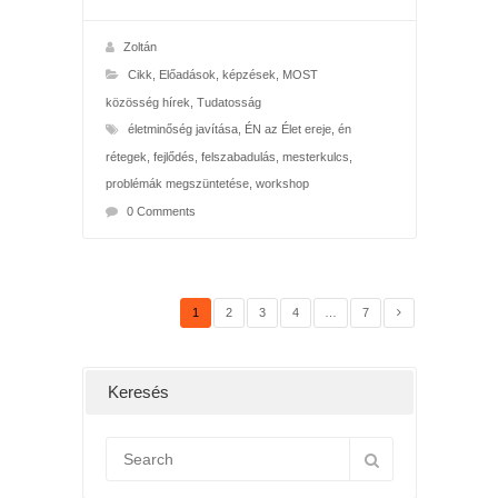
Zoltán
Cikk
,
Előadások, képzések
,
MOST
közösség hírek
,
Tudatosság
életminőség javítása
,
ÉN az Élet ereje
,
én
rétegek
,
fejlődés
,
felszabadulás
,
mesterkulcs
,
problémák megszüntetése
,
workshop
0 Comments
1
2
3
4
…
7
Keresés