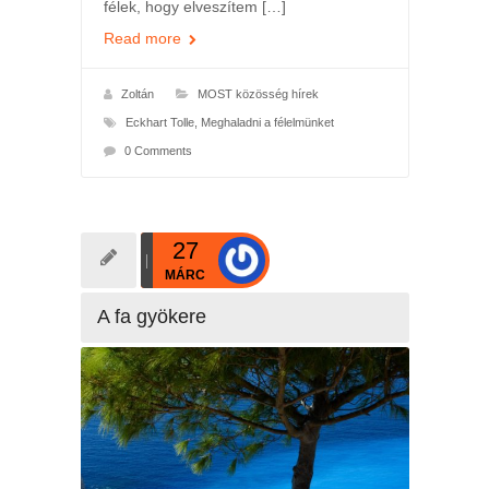
félek, hogy elveszítem […]
Read more
Zoltán
MOST közösség hírek
Eckhart Tolle
,
Meghaladni a félelmünket
0 Comments
27
MÁRC
A fa gyökere