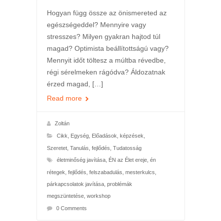
Hogyan függ össze az önismereted az
egészségeddel? Mennyire vagy
stresszes? Milyen gyakran hajtod túl
magad? Optimista beállítottságú vagy?
Mennyit időt töltesz a múltba révedbe,
régi sérelmeken rágódva? Áldozatnak
érzed magad, […]
Read more
Zoltán
Cikk
,
Egység
,
Előadások, képzések
,
Szeretet
,
Tanulás, fejlődés
,
Tudatosság
életminőség javítása
,
ÉN az Élet ereje
,
én
rétegek
,
fejlődés
,
felszabadulás
,
mesterkulcs
,
párkapcsolatok javítása
,
problémák
megszüntetése
,
workshop
0 Comments