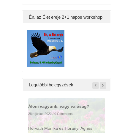
Én, az Élet ereje 2+1 napos workshop
Legutóbbi bejegyzések
lóság?
yi Ágnes