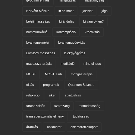
egyéni konzultáció
figyelem
gyógyulás
gyógyítás
gyógyító beszélgetés
gyógyító érintés
hangutazás
hatékonyság
Horváth Mónika
itt és most
jelenlét
jóga
keleti masszázs
kirándulás
ki vagyok én?
kommunikáció
kontempláció
kreativitás
kvantumelmélet
kvantumgyógyítás
Lomilomi masszázs
lélekgyógyítás
masszázsterápia
meditáció
mindfulness
MOST
MOST Klub
mozgásterápia
oldás
programok
Quantum Balance
relaxáció
siker
spiritualitás
stresszoldás
szatszang
testtudatosság