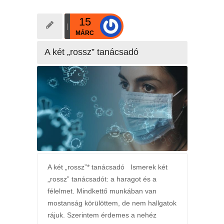
15
MÁRC
A két „rossz” tanácsadó
A két „rossz”* tanácsadó Ismerek két
„rossz” tanácsadót: a haragot és a
félelmet. Mindkettő munkában van
mostanság körülöttem, de nem hallgatok
rájuk. Szerintem érdemes a nehéz