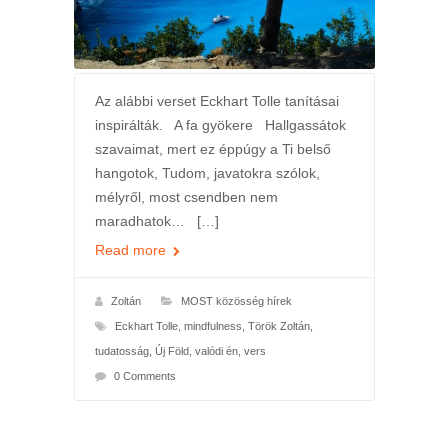
Az alábbi verset Eckhart Tolle tanításai
inspirálták. A fa gyökere Hallgassátok
szavaimat, mert ez éppúgy a Ti belső
hangotok, Tudom, javatokra szólok,
mélyről, most csendben nem
maradhatok… […]
Read more
Zoltán
MOST közösség hírek
Eckhart Tolle
,
mindfulness
,
Török Zoltán
,
tudatosság
,
Új Föld
,
valódi én
,
vers
0 Comments