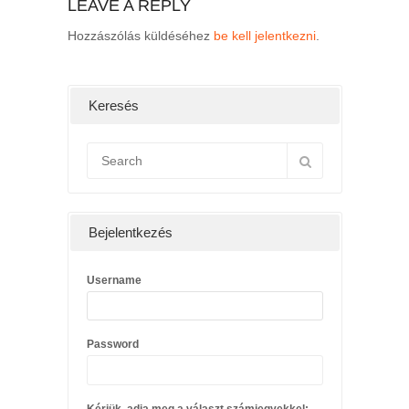
LEAVE A REPLY
Hozzászólás küldéséhez
be kell jelentkezni
.
Keresés
Bejelentkezés
Username
Password
Kérjük, adja meg a választ számjegyekkel: