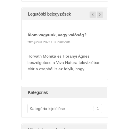
Legutóbbi bejegyzések
Álom vagyunk, vagy valóság?
l
2022. májusi h
28th június 2022 /
0 Comments
ts
24th május 2022 /
Horváth Mónika és Horányi Ágnes
beszélgetése a Viva Natura televízióban
ány hétig a
Kedv
Már a csapból is az folyik, hogy
g, hatására
Kategóriák
K
a
t
e