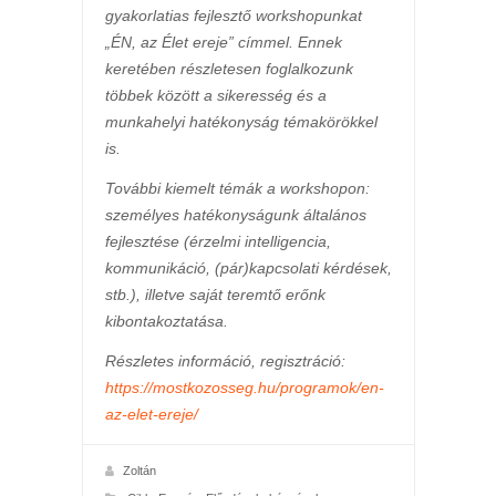
gyakorlatias fejlesztő workshopunkat
„ÉN, az Élet ereje” címmel. Ennek
keretében részletesen foglalkozunk
többek között a sikeresség és a
munkahelyi hatékonyság témakörökkel
is.
További kiemelt témák a workshopon:
személyes hatékonyságunk általános
fejlesztése (érzelmi intelligencia,
kommunikáció, (pár)kapcsolati kérdések,
stb.), illetve saját teremtő erőnk
kibontakoztatása.
Részletes információ, regisztráció:
https://mostkozosseg.hu/programok/en-
az-elet-ereje/
Zoltán