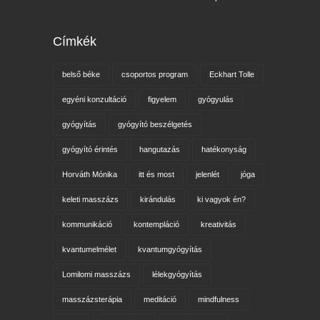
Címkék
belső béke
csoportos program
Eckhart Tolle
egyéni konzultáció
figyelem
gyógyulás
gyógyítás
gyógyító beszélgetés
gyógyító érintés
hangutazás
hatékonyság
Horváth Mónika
itt és most
jelenlét
jóga
keleti masszázs
kirándulás
ki vagyok én?
kommunikáció
kontempláció
kreativitás
kvantumelmélet
kvantumgyógyítás
Lomilomi masszázs
lélekgyógyítás
masszázsterápia
meditáció
mindfulness