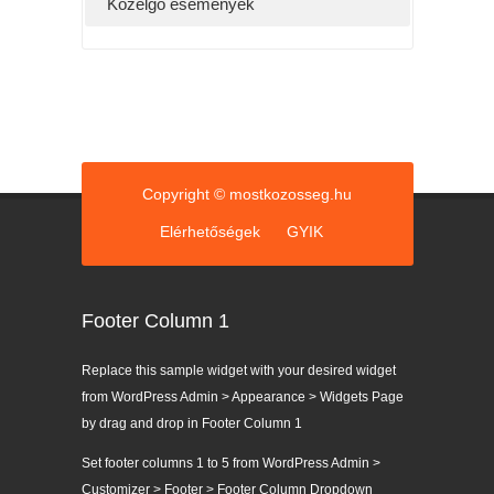
Közelgő események
g
ó
r
i
á
k
Copyright © mostkozosseg.hu
Elérhetőségek
GYIK
Footer Column 1
Replace this sample widget with your desired widget
from WordPress Admin > Appearance > Widgets Page
by drag and drop in Footer Column 1
Set footer columns 1 to 5 from WordPress Admin >
Customizer > Footer > Footer Column Dropdown