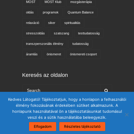
MOST
MOST Klub
mozgásterápia
oldás
programok
Quantum Balance
relaxáció
siker
spiritualitás
stresszoldás
szatszang
testtudatosság
transzperszonális élmény
tudatosság
áramlás
önismeret
önismereti csoport
Keresés az oldalon
Kedves Látogató! Tájékoztatjuk, hogy a honlapon a felhasználói
élmény fokozásának érdekében sütiket alkalmazunk. A
honlapunk használatával ön a tájékoztatásunkat tudomásul
veszi és a sütik használatába beleegyezik.
Elfogadom
Részletes tájékoztató