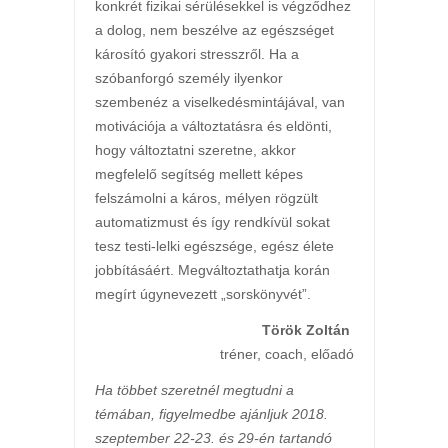
konkrét fizikai sérülésekkel is végződhez
a dolog, nem beszélve az egészséget
károsító gyakori stresszről. Ha a
szóbanforgó személy ilyenkor
szembenéz a viselkedésmintájával, van
motivációja a változtatásra és eldönti,
hogy változtatni szeretne, akkor
megfelelő segítség mellett képes
felszámolni a káros, mélyen rögzült
automatizmust és így rendkívül sokat
tesz testi-lelki egészsége, egész élete
jobbításáért. Megváltoztathatja korán
megírt úgynevezett „sorskönyvét”.
Török Zoltán
tréner, coach, előadó
Ha többet szeretnél megtudni a
témában, figyelmedbe ajánljuk 2018.
szeptember 22-23. és 29-én tartandó