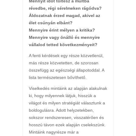
Mennyit időt töltesz a múltba
révedbe, régi sérelmeken rágódva?
Áldozatnak érzed magad, akivel az
élet csúnyán elbánt?
Mennyire érint mélyen a kritika?
Mennyire vagy önálló és mennyire
vállalod tetted következményeit?
A fenti kérdések egy része közvetlenül,
más része közvetetten, de szorosan
összefügg az egészségi állapotoddal. A
lista természetesen bővíthető.
Viselkedés mintáink az alapján alakulnak
ki, hogy milyennek látjuk, hisszük a
világot és milyen stratégiát választunk a
boldogulásra. Adott helyzetekben,
sokszor rendszeresen, visszatérően és
hosszú távon ezek alapján cselekszünk.
Mintáink nagyrésze már a