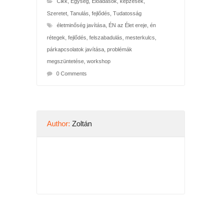
Cikk
,
Egység
,
Előadások, képzések
,
Szeretet
,
Tanulás, fejlődés
,
Tudatosság
életminőség javítása
,
ÉN az Élet ereje
,
én
rétegek
,
fejlődés
,
felszabadulás
,
mesterkulcs
,
párkapcsolatok javítása
,
problémák
megszüntetése
,
workshop
0 Comments
Author:
Zoltán