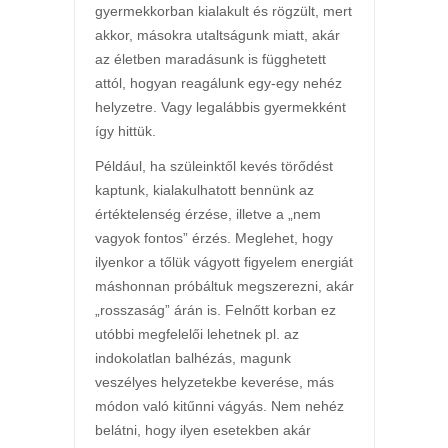
gyermekkorban kialakult és rögzült, mert
akkor, másokra utaltságunk miatt, akár
az életben maradásunk is függhetett
attól, hogyan reagálunk egy-egy nehéz
helyzetre. Vagy legalábbis gyermekként
így hittük.
Például, ha szüleinktől kevés törődést
kaptunk, kialakulhatott bennünk az
értéktelenség érzése, illetve a „nem
vagyok fontos” érzés. Meglehet, hogy
ilyenkor a tőlük vágyott figyelem energiát
máshonnan próbáltuk megszerezni, akár
„rosszaság” árán is. Felnőtt korban ez
utóbbi megfelelői lehetnek pl. az
indokolatlan balhézás, magunk
veszélyes helyzetekbe keverése, más
módon való kitűnni vágyás. Nem nehéz
belátni, hogy ilyen esetekben akár