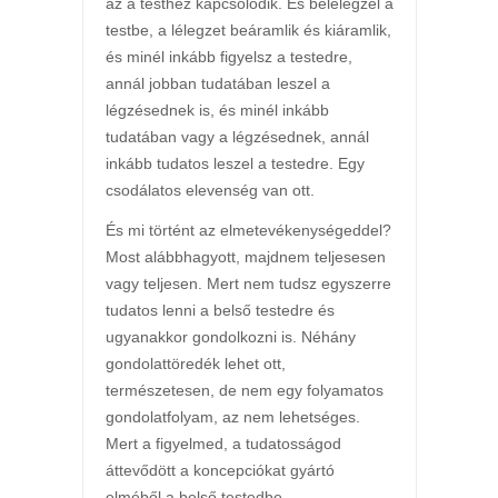
az a testhez kapcsolódik. És belélegzel a
testbe, a lélegzet beáramlik és kiáramlik,
és minél inkább figyelsz a testedre,
annál jobban tudatában leszel a
légzésednek is, és minél inkább
tudatában vagy a légzésednek, annál
inkább tudatos leszel a testedre. Egy
csodálatos elevenség van ott.
És mi történt az elmetevékenységeddel?
Most alábbhagyott, majdnem teljesesen
vagy teljesen. Mert nem tudsz egyszerre
tudatos lenni a belső testedre és
ugyanakkor gondolkozni is. Néhány
gondolattöredék lehet ott,
természetesen, de nem egy folyamatos
gondolatfolyam, az nem lehetséges.
Mert a figyelmed, a tudatosságod
áttevődött a koncepciókat gyártó
elméből a belső testedbe.