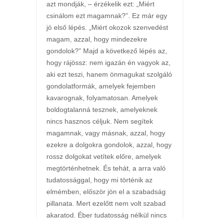
azt mondják, – érzékelik ezt: „Miért
csinálom ezt magamnak?”. Ez már egy
jó első lépés. „Miért okozok szenvedést
magam, azzal, hogy mindezekre
gondolok?” Majd a következő lépés az,
hogy rájössz: nem igazán én vagyok az,
aki ezt teszi, hanem önmagukat szolgáló
gondolatformák, amelyek fejemben
kavarognak, folyamatosan. Amelyek
boldogtalanná tesznek, amelyeknek
nincs hasznos céljuk. Nem segítek
magamnak, vagy másnak, azzal, hogy
ezekre a dolgokra gondolok, azzal, hogy
rossz dolgokat vetítek előre, amelyek
megtörténhetnek. És tehát, a arra való
tudatossággal, hogy mi történik az
elmémben, először jön el a szabadság
pillanata. Mert ezelőtt nem volt szabad
akaratod. Éber tudatosság nélkül nincs