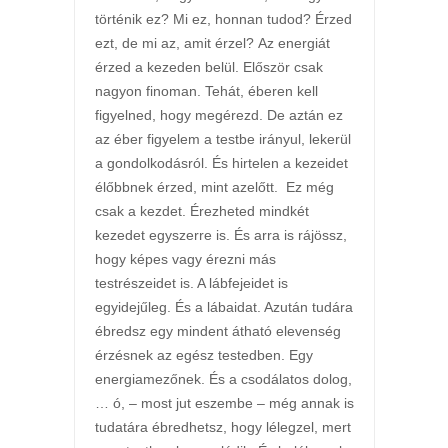
történik ez? Mi ez, honnan tudod? Érzed
ezt, de mi az, amit érzel? Az energiát
érzed a kezeden belül. Először csak
nagyon finoman. Tehát, éberen kell
figyelned, hogy megérezd. De aztán ez
az éber figyelem a testbe irányul, lekerül
a gondolkodásról. És hirtelen a kezeidet
élőbbnek érzed, mint azelőtt. Ez még
csak a kezdet. Érezheted mindkét
kezedet egyszerre is. És arra is rájössz,
hogy képes vagy érezni más
testrészeidet is. A lábfejeidet is
egyidejűleg. És a lábaidat. Azután tudára
ébredsz egy mindent átható elevenség
érzésnek az egész testedben. Egy
energiamezőnek. És a csodálatos dolog,
… ó, – most jut eszembe – még annak is
tudatára ébredhetsz, hogy lélegzel, mert