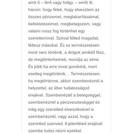
amit ő – férfi vagy hölgy, – említ itt,
három: hogy félek, hogy elvesztem az
összes pénzemet, megtakarításaimat,
befektetéseimet, megbetegszem, vagy
valami rossz fog történhet egy
szerettemmel. Szóval félted magadat,
féltesz másokat. És ez természetesen
most nem történik, a dolgok amiktől fész,
de megtörténhetnek, mondja az elme.
És jobb ha erre most gondolok, mert
esetleg megtörténik… Természetesen,
ha megtörténne, akkor szembenéznél a
helyzettel, az éber tudatosságod
erejével. Szembenéztél a betegséggel,
szembenéznél a pénzveszteséggel és
még egy szeretted elvesztésével is
szembenéznél, vagy azzal, hogy a
szeretted szenved. A jelenléted erejével
szembe tudsz nézni ezekkel.