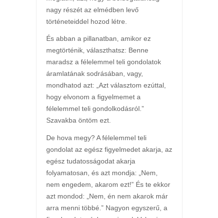
nagy részét az elmédben levő
történeteiddel hozod létre.
És abban a pillanatban, amikor ez
megtörténik, választhatsz: Benne
maradsz a félelemmel teli gondolatok
áramlatának sodrásában, vagy,
mondhatod azt: „Azt választom ezúttal,
hogy elvonom a figyelmemet a
félelemmel teli gondolkodásról.”
Szavakba öntöm ezt.
De hova megy? A félelemmel teli
gondolat az egész figyelmedet akarja, az
egész tudatosságodat akarja
folyamatosan, és azt mondja: „Nem,
nem engedem, akarom ezt!” És te ekkor
azt mondod: „Nem, én nem akarok már
arra menni többé.” Nagyon egyszerű, a