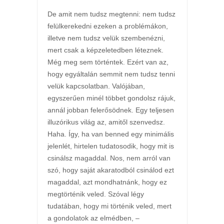
De amit nem tudsz megtenni: nem tudsz
felülkerekedni ezeken a problémákon,
illetve nem tudsz velük szembenézni,
mert csak a képzeletedben léteznek.
Még meg sem történtek. Ezért van az,
hogy egyáltalán semmit nem tudsz tenni
velük kapcsolatban. Valójában,
egyszerűen minél többet gondolsz rájuk,
annál jobban felerősödnek. Egy teljesen
illuzórikus világ az, amitől szenvedsz.
Haha. Így, ha van benned egy minimális
jelenlét, hirtelen tudatosodik, hogy mit is
csinálsz magaddal. Nos, nem arról van
szó, hogy saját akaratodból csinálod ezt
magaddal, azt mondhatnánk, hogy ez
megtörténik veled. Szóval légy
tudatában, hogy mi történik veled, mert
a gondolatok az elmédben, –