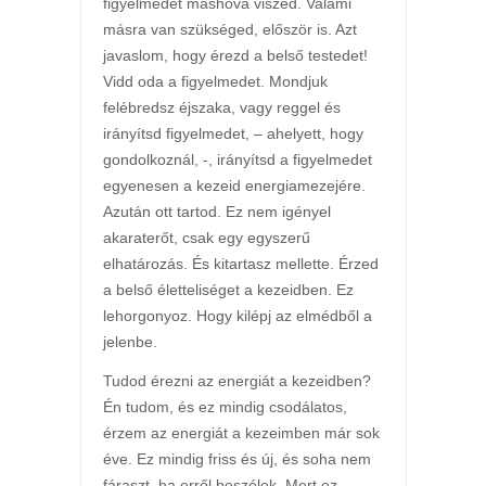
figyelmedet máshova viszed. Valami
másra van szükséged, először is. Azt
javaslom, hogy érezd a belső testedet!
Vidd oda a figyelmedet. Mondjuk
felébredsz éjszaka, vagy reggel és
irányítsd figyelmedet, – ahelyett, hogy
gondolkoznál, -, irányítsd a figyelmedet
egyenesen a kezeid energiamezejére.
Azután ott tartod. Ez nem igényel
akaraterőt, csak egy egyszerű
elhatározás. És kitartasz mellette. Érzed
a belső életteliséget a kezeidben. Ez
lehorgonyoz. Hogy kilépj az elmédből a
jelenbe.
Tudod érezni az energiát a kezeidben?
Én tudom, és ez mindig csodálatos,
érzem az energiát a kezeimben már sok
éve. Ez mindig friss és új, és soha nem
fáraszt, ha erről beszélek. Mert ez