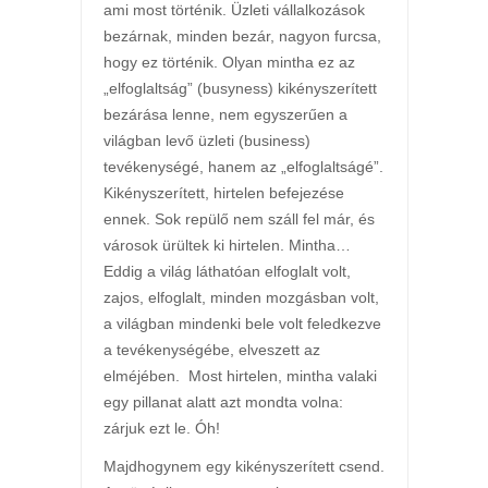
ami most történik. Üzleti vállalkozások
bezárnak, minden bezár, nagyon furcsa,
hogy ez történik. Olyan mintha ez az
„elfoglaltság” (busyness) kikényszerített
bezárása lenne, nem egyszerűen a
világban levő üzleti (business)
tevékenységé, hanem az „elfoglaltságé”.
Kikényszerített, hirtelen befejezése
ennek. Sok repülő nem száll fel már, és
városok ürültek ki hirtelen. Mintha…
Eddig a világ láthatóan elfoglalt volt,
zajos, elfoglalt, minden mozgásban volt,
a világban mindenki bele volt feledkezve
a tevékenységébe, elveszett az
elméjében. Most hirtelen, mintha valaki
egy pillanat alatt azt mondta volna:
zárjuk ezt le. Óh!
Majdhogynem egy kikényszerített csend.