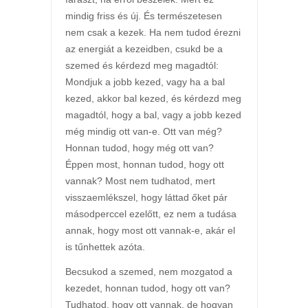
mindig friss és új. És természetesen
nem csak a kezek. Ha nem tudod érezni
az energiát a kezeidben, csukd be a
szemed és kérdezd meg magadtól:
Mondjuk a jobb kezed, vagy ha a bal
kezed, akkor bal kezed, és kérdezd meg
magadtól, hogy a bal, vagy a jobb kezed
még mindig ott van-e. Ott van még?
Honnan tudod, hogy még ott van?
Éppen most, honnan tudod, hogy ott
vannak? Most nem tudhatod, mert
visszaemlékszel, hogy láttad őket pár
másodperccel ezelőtt, ez nem a tudása
annak, hogy most ott vannak-e, akár el
is tűnhettek azóta.
Becsukod a szemed, nem mozgatod a
kezedet, honnan tudod, hogy ott van?
Tudhatod, hogy ott vannak, de hogyan