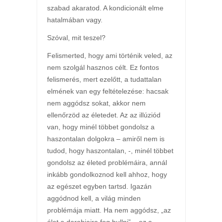
szabad akaratod. A kondicionált elme
hatalmában vagy.
Szóval, mit teszel?
Felismerted, hogy ami történik veled, az
nem szolgál hasznos célt. Ez fontos
felismerés, mert ezelőtt, a tudattalan
elmének van egy feltételezése: hacsak
nem aggódsz sokat, akkor nem
ellenőrzöd az életedet. Az az illúziód
van, hogy minél többet gondolsz a
haszontalan dolgokra – amiről nem is
tudod, hogy haszontalan, -, minél többet
gondolsz az életed problémáira, annál
inkább gondolkoznod kell ahhoz, hogy
az egészet egyben tartsd. Igazán
aggódnod kell, a világ minden
problémája miatt. Ha nem aggódsz, „az
élet a darabjaira fog hullni” – ez a