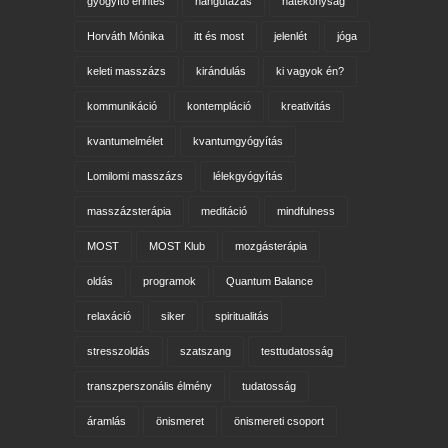
gyógyító érintés
hangutazás
hatékonyság
Horváth Mónika
itt és most
jelenlét
jóga
keleti masszázs
kirándulás
ki vagyok én?
kommunikáció
kontempláció
kreativitás
kvantumelmélet
kvantumgyógyítás
Lomilomi masszázs
lélekgyógyítás
masszázsterápia
meditáció
mindfulness
MOST
MOST Klub
mozgásterápia
oldás
programok
Quantum Balance
relaxáció
siker
spiritualitás
stresszoldás
szatszang
testtudatosság
transzperszonális élmény
tudatosság
áramlás
önismeret
önismereti csoport