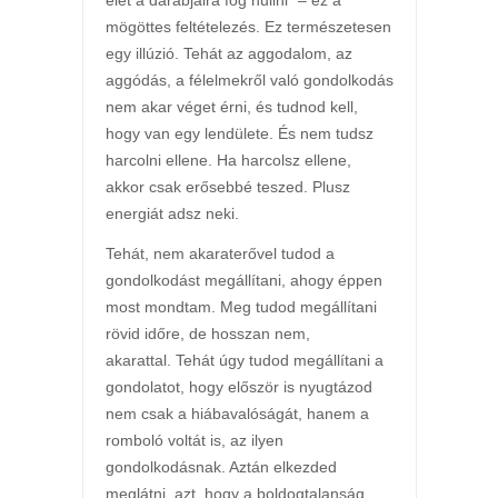
mögöttes feltételezés. Ez természetesen
egy illúzió. Tehát az aggodalom, az
aggódás, a félelmekről való gondolkodás
nem akar véget érni, és tudnod kell,
hogy van egy lendülete. És nem tudsz
harcolni ellene. Ha harcolsz ellene,
akkor csak erősebbé teszed. Plusz
energiát adsz neki.
Tehát, nem akaraterővel tudod a
gondolkodást megállítani, ahogy éppen
most mondtam. Meg tudod megállítani
rövid időre, de hosszan nem,
akarattal. Tehát úgy tudod megállítani a
gondolatot, hogy először is nyugtázod
nem csak a hiábavalóságát, hanem a
romboló voltát is, az ilyen
gondolkodásnak. Aztán elkezded
meglátni, azt, hogy a boldogtalanság