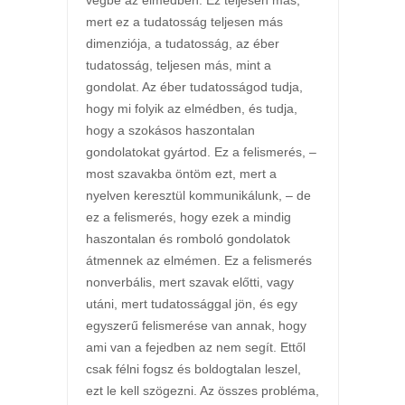
végbe az elmédben. Ez teljesen más,
mert ez a tudatosság teljesen más
dimenziója, a tudatosság, az éber
tudatosság, teljesen más, mint a
gondolat. Az éber tudatosságod tudja,
hogy mi folyik az elmédben, és tudja,
hogy a szokásos haszontalan
gondolatokat gyártod. Ez a felismerés, –
most szavakba öntöm ezt, mert a
nyelven keresztül kommunikálunk, – de
ez a felismerés, hogy ezek a mindig
haszontalan és romboló gondolatok
átmennek az elmémen. Ez a felismerés
nonverbális, mert szavak előtti, vagy
utáni, mert tudatossággal jön, és egy
egyszerű felismerése van annak, hogy
ami van a fejedben az nem segít. Ettől
csak félni fogsz és boldogtalan leszel,
ezt le kell szögezni. Az összes probléma,