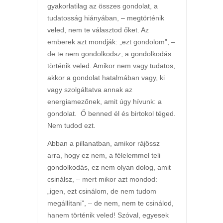
gyakorlatilag az összes gondolat, a
tudatosság hiányában, – megtörténik
veled, nem te választod őket. Az
emberek azt mondják: „ezt gondolom”, –
de te nem gondolkodsz, a gondolkodás
történik veled. Amikor nem vagy tudatos,
akkor a gondolat hatalmában vagy, ki
vagy szolgáltatva annak az
energiamezőnek, amit úgy hívunk: a
gondolat. Ő benned él és birtokol téged.
Nem tudod ezt.
Abban a pillanatban, amikor rájössz
arra, hogy ez nem, a félelemmel teli
gondolkodás, ez nem olyan dolog, amit
csinálsz, – mert mikor azt mondod:
„igen, ezt csinálom, de nem tudom
megállítani”, – de nem, nem te csinálod,
hanem történik veled! Szóval, egyesek