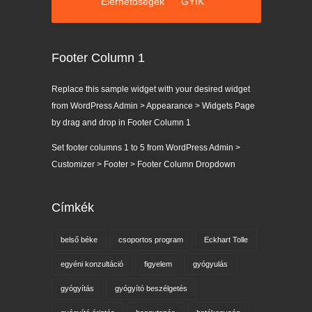
Elérhetőségek
GYIK
Footer Column 1
Replace this sample widget with your desired widget
from WordPress Admin > Appearance > Widgets Page
by drag and drop in Footer Column 1
Set footer columns 1 to 5 from WordPress Admin >
Customizer > Footer > Footer Column Dropdown
Címkék
belső béke
csoportos program
Eckhart Tolle
egyéni konzultáció
figyelem
gyógyulás
gyógyítás
gyógyító beszélgetés