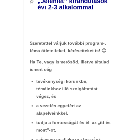
„Jelenlét” kirándulások
évi 2-3 alkalommal
Szeretettel várjuk további program-,
téma ötleteiteket, kéréseiteket is! 🙂
Ha Te, vagy ismerősöd, illetve általad
ismert cég
tevékenységi körünkbe,
témáinkhoz illő szolgáltatást
végez,
és
a vezetés egyetért az
alapelveinkkel,
tudja a fontosságát és éli az „itt és
most”-ot,
szívesen csatlakozna hozzánk,