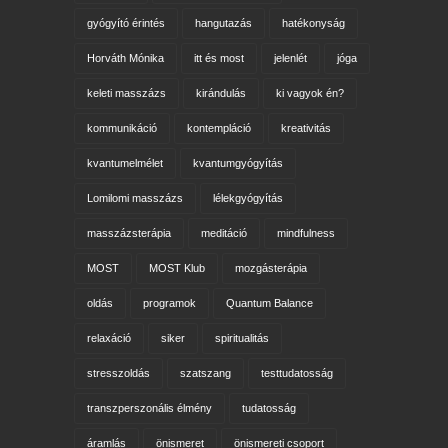
gyógyító érintés
hangutazás
hatékonyság
Horváth Mónika
itt és most
jelenlét
jóga
keleti masszázs
kirándulás
ki vagyok én?
kommunikáció
kontempláció
kreativitás
kvantumelmélet
kvantumgyógyítás
Lomilomi masszázs
lélekgyógyítás
masszázsterápia
meditáció
mindfulness
MOST
MOST Klub
mozgásterápia
oldás
programok
Quantum Balance
relaxáció
siker
spiritualitás
stresszoldás
szatszang
testtudatosság
transzperszonális élmény
tudatosság
áramlás
önismeret
önismereti csoport