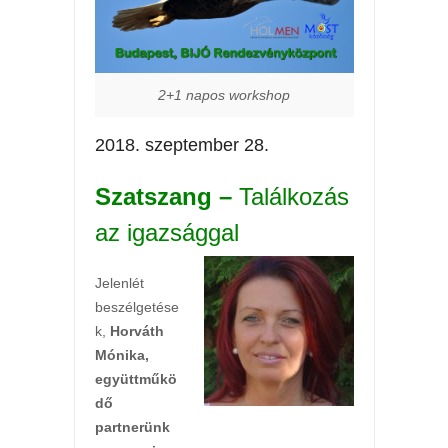
2+1 napos workshop
2018. szeptember 28.
Szatszang –
Találkozás
az igazsággal
Jelenlét
beszélgetése
k,
Horváth
Mónika,
együttműkö
dő
partnerünk