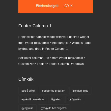
Elérhetőségek
GYIK
Footer Column 1
Replace this sample widget with your desired widget
from WordPress Admin > Appearance > Widgets Page
by drag and drop in Footer Column 1
Set footer columns 1 to 5 from WordPress Admin >
Customizer > Footer > Footer Column Dropdown
Címkék
belső béke
csoportos program
Eckhart Tolle
egyéni konzultáció
figyelem
gyógyulás
gyógyítás
gyógyító beszélgetés