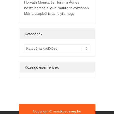
Horváth Mónika és Horányi Ágnes
beszélgetése a Viva Natura televízióban
Már a csapból is az folyik, hogy
l
2022. májusi h
ts
24th május 2022 /
ány hétig a
Kedv
Kategóriák
g, hatására
K
a
t
e
Közelgő események
g
ó
r
i
á
k
Copyright © mostkozosseg.hu