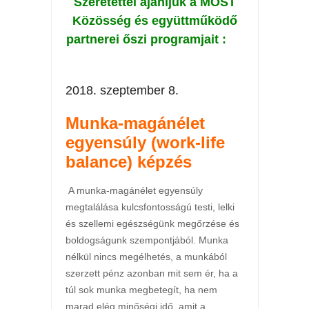
Szeretettel ajánljuk a MOST
Közösség és együttműködő
partnerei őszi
programjait :
2018. szeptember 8.
Munka-magánélet
egyensúly (work-life
balance) képzés
A munka-magánélet egyensúly
megtalálása kulcsfontosságú testi, lelki
és szellemi egészségünk megőrzése és
boldogságunk szempontjából. Munka
nélkül nincs megélhetés, a munkából
szerzett pénz azonban mit sem ér, ha a
túl sok munka megbetegít, ha nem
marad elég minőségi idő, amit a