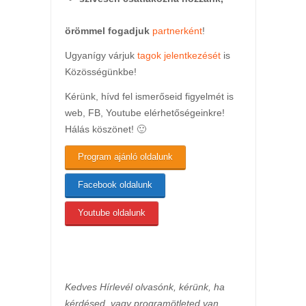
örömmel fogadjuk
partnerként
!
Ugyanígy várjuk
tagok jelentkezését
is
Közösségünkbe!
Kérünk, hívd fel ismerőseid figyelmét is
web, FB, Youtube elérhetőségeinkre!
Hálás köszönet! 🙂
Program ajánló oldalunk
Facebook oldalunk
Youtube oldalunk
Kedves Hírlevél olvasónk, kérünk, ha
kérdésed, vagy programötleted van,