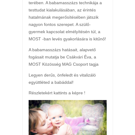
terében. A babamasszázs technikája a
testtudat kialakulásában, az érintés
hatalmának megerősítésében játszik
nagyon fontos szerepet. A szülő-
gyermek kapcsolat elmélyítésén túl, a
MOST -ban levés gyakorlására is kitűnő!
A babamasszázs hatásait, alapvető
fogásait mutatja be Csákvári Éva, a
MOST Közösség MAG Csoport tagja
Legyen derűs, önfeledt és vitalizáló
együttléted a babáddal!
Részletekért kattints a képre !