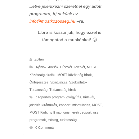
illetve jelentkezni szeretnél egy adott
programra, írj nekünk az
info@mostkozosseg.hu
–ra.
Előre is köszönjük, hogy ezzel is
támogatod a munkánkat! 🙂
Zoltán
Ajánlók
,
Akciók
,
Hírlevél
,
Jelenlét
,
MOST
Közösség akciók
,
MOST közösség hírek
,
Önfejlesztés
,
Spiritualitás
,
Szolgáltatók
,
Tudatosság
,
Tudatosság hírek
csoportos program
,
gyógyítás
,
hírlevél
,
jelenlét
,
kirándulás
,
koncert
,
mindfulness
,
MOST
,
MOST Klub
,
nyílt nap
,
önismereti csoport
,
ősz
,
programok
,
tréning
,
tudatosság
0 Comments