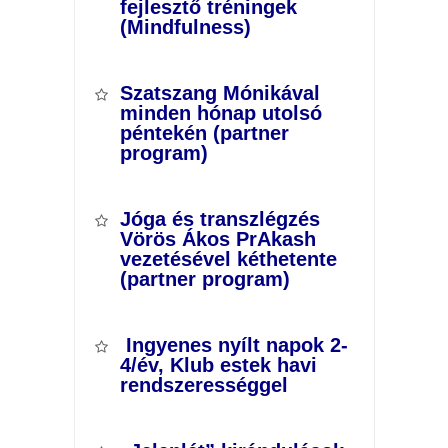
fejlesztő tréningek
(Mindfulness)
Szatszang Mónikával
minden hónap utolsó
péntekén (partner
program)
Jóga és transzlégzés
Vörös Ákos PrAkash
vezetésével kéthetente
(partner program)
Ingyenes nyílt napok 2-
4/év, Klub estek havi
rendszerességgel