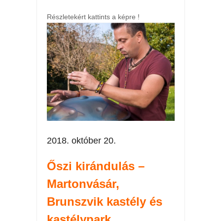
Részletekért kattints a képre !
2018. október 20.
Őszi kirándulás –
Martonvásár,
Brunszvik kastély és
kastélypark