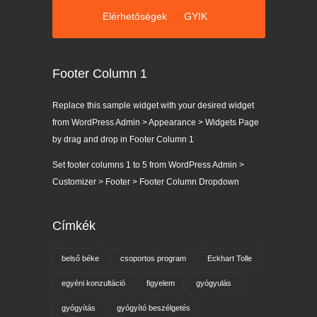
Elérhetőségek
GYIK
Footer Column 1
Replace this sample widget with your desired widget
from WordPress Admin > Appearance > Widgets Page
by drag and drop in Footer Column 1
Set footer columns 1 to 5 from WordPress Admin >
Customizer > Footer > Footer Column Dropdown
Címkék
belső béke
csoportos program
Eckhart Tolle
egyéni konzultáció
figyelem
gyógyulás
gyógyítás
gyógyító beszélgetés