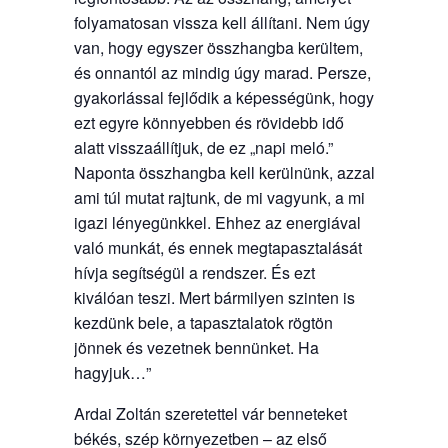
folyamatosan vissza kell állítani. Nem úgy
van, hogy egyszer összhangba kerültem,
és onnantól az mindig úgy marad. Persze,
gyakorlással fejlődik a képességünk, hogy
ezt egyre könnyebben és rövidebb idő
alatt visszaállítjuk, de ez „napi meló.”
Naponta összhangba kell kerülnünk, azzal
ami túl mutat rajtunk, de mi vagyunk, a mi
igazi lényegünkkel. Ehhez az energiával
való munkát, és ennek megtapasztalását
hívja segítségül a rendszer. És ezt
kiválóan teszi. Mert bármilyen szinten is
kezdünk bele, a tapasztalatok rögtön
jönnek és vezetnek bennünket. Ha
hagyjuk…”
Ardai Zoltán szeretettel vár benneteket
békés, szép környezetben – az első