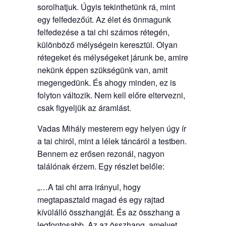
sorolhatjuk. Úgyis tekinthetünk rá, mint
egy felfedezőút. Az élet és önmagunk
felfedezése a tai chi számos rétegén,
különböző mélységein keresztül. Olyan
rétegeket és mélységeket járunk be, amire
nekünk éppen szükségünk van, amit
megengedünk. És ahogy minden, ez is
folyton változik. Nem kell előre eltervezni,
csak figyeljük az áramlást.
Vadas Mihály mesterem egy helyen úgy ír
a tai chiról, mint a lélek táncáról a testben.
Bennem ez erősen rezonál, nagyon
találónak érzem. Egy részlet belőle:
„…A tai chi arra irányul, hogy
megtapasztald magad és egy rajtad
kívülálló összhangját. És az összhang a
legfontosabb. Az az összhang, amelyet