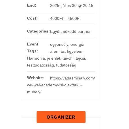
End:
2025. július 30 @ 20:15
Cost:
4000Ft – 4500Ft
Categories:
Együttműködő partner
Event
egyensúly
,
energia
Tags:
áramlás
,
figyelem
,
Harmónia
,
jelenlét
,
tai-chi
,
tajcsi
,
testtudatosság
,
tudatosság
Website:
https://vadasmihaly.com/
wu-wei-academy-iskolak/tai-ji-
muhely/
ORGANIZER