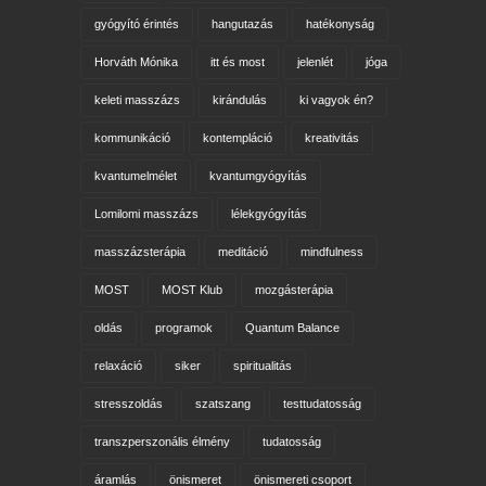
gyógyító érintés
hangutazás
hatékonyság
Horváth Mónika
itt és most
jelenlét
jóga
keleti masszázs
kirándulás
ki vagyok én?
kommunikáció
kontempláció
kreativitás
kvantumelmélet
kvantumgyógyítás
Lomilomi masszázs
lélekgyógyítás
masszázsterápia
meditáció
mindfulness
MOST
MOST Klub
mozgásterápia
oldás
programok
Quantum Balance
relaxáció
siker
spiritualitás
stresszoldás
szatszang
testtudatosság
transzperszonális élmény
tudatosság
áramlás
önismeret
önismereti csoport