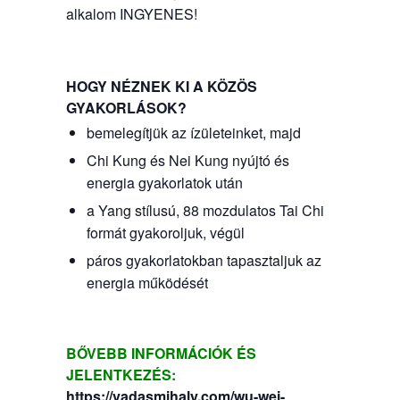
alkalom INGYENES!
HOGY NÉZNEK KI A KÖZÖS
GYAKORLÁSOK?
bemelegítjük az ízületeinket, majd
Chi Kung és Nei Kung nyújtó és
energia gyakorlatok után
a Yang stílusú, 88 mozdulatos Tai Chi
formát gyakoroljuk, végül
páros gyakorlatokban tapasztaljuk az
energia működését
BŐVEBB INFORMÁCIÓK ÉS
JELENTKEZÉS:
https://vadasmihaly.com/wu-wei-