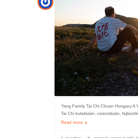
Yang Family Tai Chi Chuan Hungary A Y
Tai Chi kutatásán, csiszolásán, fejleszt
Read more
hawaiilany
egyensúly
,
energia áramlás
,
f