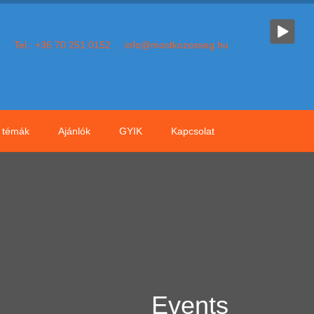
Tel.: +36 70 251 0152
info@mostkozosseg.hu
témák
Ajánlók
GYIK
Kapcsolat
Events