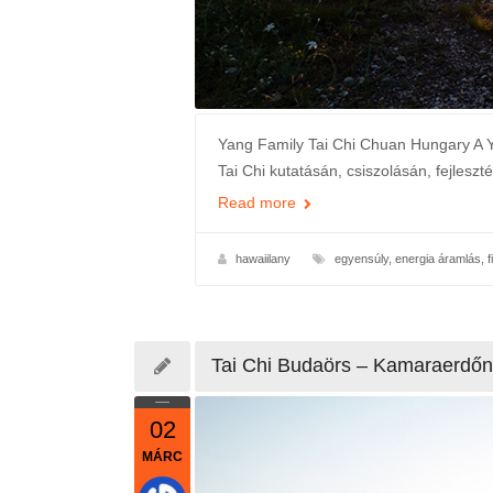
Yang Family Tai Chi Chuan Hungary A Y
Tai Chi kutatásán, csiszolásán, fejleszt
Read more
hawaiilany
egyensúly
,
energia áramlás
,
f
Tai Chi Budaörs – Kamaraerdőn
02
MÁRC