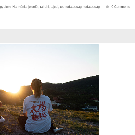
igyelem
,
Harmónia
,
jelenlét
,
tai-chi
,
tajcsi
,
testtudatosság
,
tudatosság
0 Comments