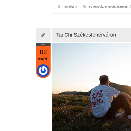
hawaiilany
egyensúly
,
energia áramlás
,
f
Tai Chi Székesfehérváron
02
MÁRC