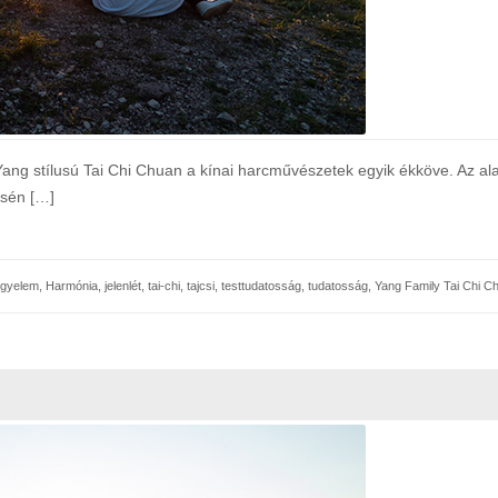
ang stílusú Tai Chi Chuan a kínai harcművészetek egyik ékköve. Az a
ésén […]
igyelem
,
Harmónia
,
jelenlét
,
tai-chi
,
tajcsi
,
testtudatosság
,
tudatosság
,
Yang Family Tai Chi 