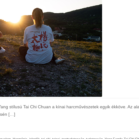
ang stílusú Tai Chi Chuan a kínai harcművészetek egyik ékköve. Az a
ésén […]
igyelem
,
Harmónia
,
jelenlét
,
tai-chi
,
tajcsi
,
testtudatosság
,
tudatosság
,
Yang Family Tai Chi 