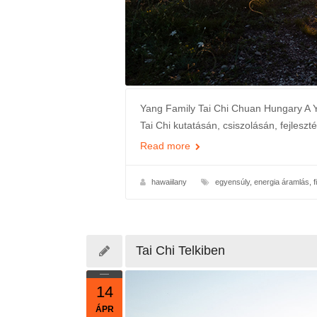
Yang Family Tai Chi Chuan Hungary A Y
Tai Chi kutatásán, csiszolásán, fejleszt
Read more
hawaiilany
egyensúly
,
energia áramlás
,
f
Tai Chi Telkiben
14
ÁPR