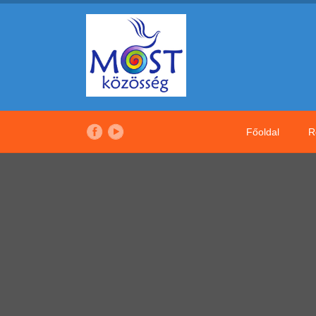
Főoldal
R