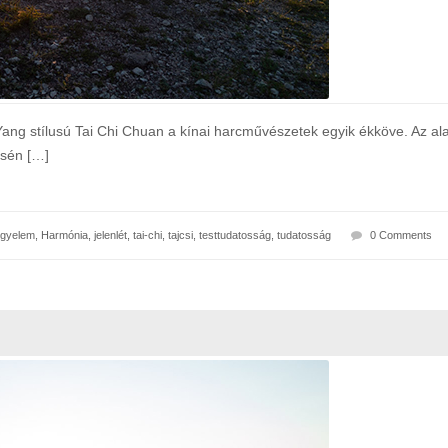
ang stílusú Tai Chi Chuan a kínai harcművészetek egyik ékköve. Az a
ésén […]
igyelem
,
Harmónia
,
jelenlét
,
tai-chi
,
tajcsi
,
testtudatosság
,
tudatosság
0 Comments