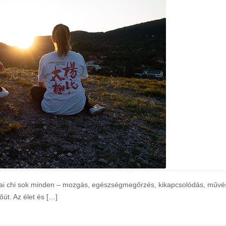
ai chi sok minden – mozgás, egészségmegőrzés, kikapcsolódás, művés
őút. Az élet és […]