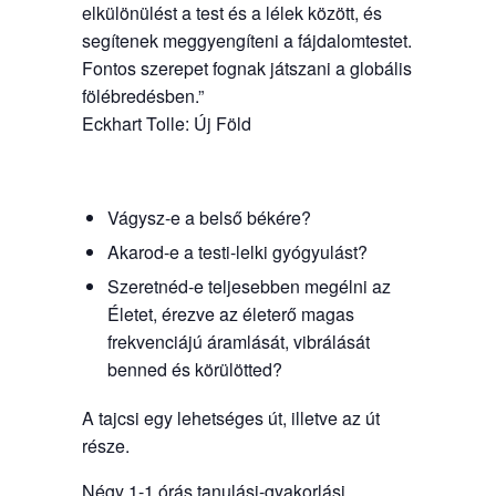
elkülönülést a test és a lélek között, és
segítenek meggyengíteni a fájdalomtestet.
Fontos szerepet fognak játszani a globális
fölébredésben.”
Eckhart Tolle: Új Föld
Vágysz-e a belső békére?
Akarod-e a testi-lelki gyógyulást?
Szeretnéd-e teljesebben megélni az
Életet, érezve az életerő magas
frekvenciájú áramlását, vibrálását
benned és körülötted?
A tajcsi egy lehetséges út, illetve az út
része.
Négy 1-1 órás tanulási-gyakorlási