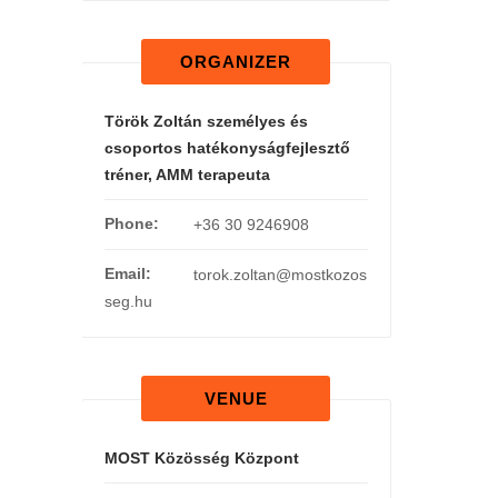
ORGANIZER
Török Zoltán személyes és
csoportos hatékonyságfejlesztő
tréner, AMM terapeuta
Phone:
+36 30 9246908
Email:
torok.zoltan@mostkozos
seg.hu
VENUE
MOST Közösség Központ