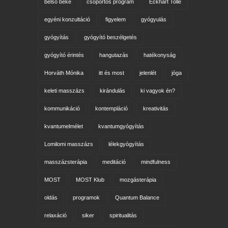
belső béke
csoportos program
Eckhart Tolle
egyéni konzultáció
figyelem
gyógyulás
gyógyítás
gyógyító beszélgetés
gyógyító érintés
hangutazás
hatékonyság
Horváth Mónika
itt és most
jelenlét
jóga
keleti masszázs
kirándulás
ki vagyok én?
kommunikáció
kontempláció
kreativitás
kvantumelmélet
kvantumgyógyítás
Lomilomi masszázs
lélekgyógyítás
masszázsterápia
meditáció
mindfulness
MOST
MOST Klub
mozgásterápia
oldás
programok
Quantum Balance
relaxáció
siker
spiritualitás