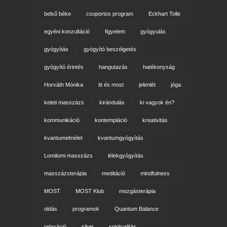
belső béke
csoportos program
Eckhart Tolle
egyéni konzultáció
figyelem
gyógyulás
gyógyítás
gyógyító beszélgetés
gyógyító érintés
hangutazás
hatékonyság
Horváth Mónika
itt és most
jelenlét
jóga
keleti masszázs
kirándulás
ki vagyok én?
kommunikáció
kontempláció
kreativitás
kvantumelmélet
kvantumgyógyítás
Lomilomi masszázs
lélekgyógyítás
masszázsterápia
meditáció
mindfulness
MOST
MOST Klub
mozgásterápia
oldás
programok
Quantum Balance
relaxáció
siker
spiritualitás