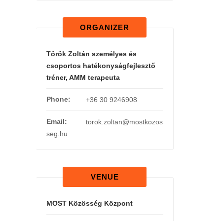
ORGANIZER
Török Zoltán személyes és
csoportos hatékonyságfejlesztő
tréner, AMM terapeuta
Phone:
+36 30 9246908
Email:
torok.zoltan@mostkozos
seg.hu
VENUE
MOST Közösség Központ