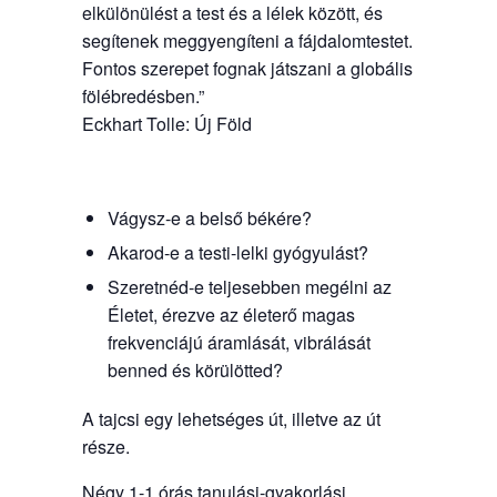
elkülönülést a test és a lélek között, és
segítenek meggyengíteni a fájdalomtestet.
Fontos szerepet fognak játszani a globális
fölébredésben.”
Eckhart Tolle: Új Föld
Vágysz-e a belső békére?
Akarod-e a testi-lelki gyógyulást?
Szeretnéd-e teljesebben megélni az
Életet, érezve az életerő magas
frekvenciájú áramlását, vibrálását
benned és körülötted?
A tajcsi egy lehetséges út, illetve az út
része.
Négy 1-1 órás tanulási-gyakorlási