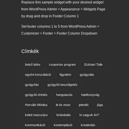
Replace this sample widget with your desired widget
from WordPress Admin > Appearance > Widgets Page
by drag and drop in Footer Column 1
Set footer columns 1 to 5 from WordPress Admin >
Customizer > Footer > Footer Column Dropdown
Címkék
belső béke
csoportos program
Eckhart Tolle
egyéni konzultáció
figyelem
gyógyulás
gyógyítás
gyógyító beszélgetés
gyógyító érintés
hangutazás
hatékonyság
Horváth Mónika
itt és most
jelenlét
jóga
keleti masszázs
kirándulás
ki vagyok én?
kommunikáció
kontempláció
kreativitás