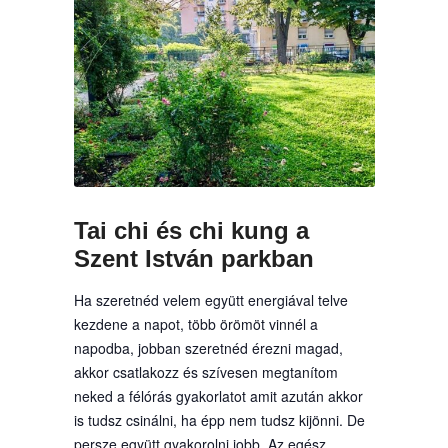
Tai chi és chi kung a
Szent István parkban
Ha szeretnéd velem együtt energiával telve
kezdene a napot, több örömöt vinnél a
napodba, jobban szeretnéd érezni magad,
akkor csatlakozz és szívesen megtanítom
neked a félórás gyakorlatot amit azután akkor
is tudsz csinálni, ha épp nem tudsz kijönni. De
persze együtt gyakorolni jobb. Az egész,