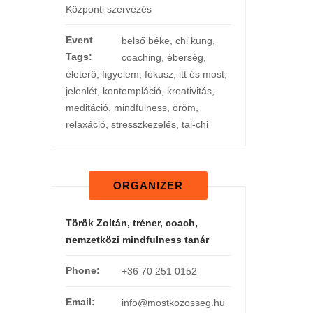
Központi szervezés
Event
belső béke
,
chi kung
,
Tags:
coaching
,
éberség
,
életerő
,
figyelem
,
fókusz
,
itt és most
,
jelenlét
,
kontempláció
,
kreativitás
,
meditáció
,
mindfulness
,
öröm
,
relaxáció
,
stresszkezelés
,
tai-chi
ORGANIZER
Török Zoltán, tréner, coach,
nemzetközi mindfulness tanár
Phone:
+36 70 251 0152
Email:
info@mostkozosseg.hu