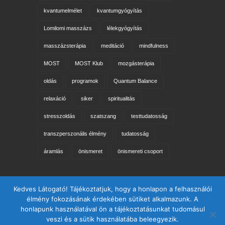
kvantumelmélet
kvantumgyógyítás
Lomilomi masszázs
lélekgyógyítás
masszázsterápia
meditáció
mindfulness
MOST
MOST Klub
mozgásterápia
oldás
programok
Quantum Balance
relaxáció
siker
spiritualitás
stresszoldás
szatszang
testtudatosság
transzperszonális élmény
tudatosság
áramlás
önismeret
önismereti csoport
Keresés az oldalon
Kedves Látogató! Tájékoztatjuk, hogy a honlapon a felhasználói
élmény fokozásának érdekében sütiket alkalmazunk. A
honlapunk használatával ön a tájékoztatásunkat tudomásul
veszi és a sütik használatába beleegyezik.