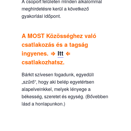
A csoport felületen minden alkalommal
meghirdetésre kerül a következő
gyakorlási időpont.
A MOST Közösséghez való
csatlakozás és a tagság
ingyenes. ⇒
Itt
⇐
csatlakozhatsz.
Bárkit szívesen fogadunk, egyedüli
„szűrő”, hogy aki belép egyetértsen
alapelveinkkel, melyek lényege a
békesség, szeretet és egység. (Bővebben
lásd a honlapunkon.)