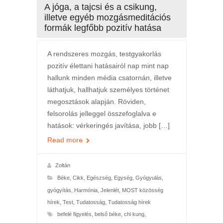
A jóga, a tajcsi és a csikung,
illetve egyéb mozgásmeditációs
formák legfőbb pozitív hatása
A rendszeres mozgás, testgyakorlás
pozitív élettani hatásairól nap mint nap
hallunk minden média csatornán, illetve
láthatjuk, hallhatjuk személyes történet
megosztások alapján. Röviden,
felsorolás jelleggel összefoglalva e
hatások: vérkeringés javítása, jobb […]
Read more
Zoltán
Béke
,
Cikk
,
Egészség
,
Egység
,
Gyógyulás,
gyógyítás
,
Harmónia
,
Jelenlét
,
MOST közösség
hírek
,
Test
,
Tudatosság
,
Tudatosság hírek
befelé figyelés
,
belső béke
,
chi kung
,