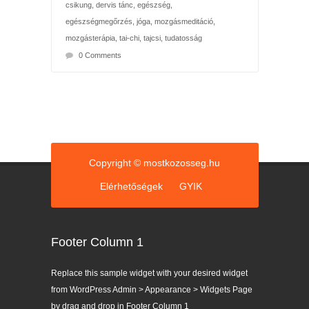
csikung
,
dervis tánc
,
egészség
,
egészségmegőrzés
,
jóga
,
mozgásmeditáció
,
mozgásterápia
,
tai-chi
,
tajcsi
,
tudatosság
0 Comments
Copyright © mostkozosseg.hu
Elérhetőségek
GYIK
Footer Column 1
Replace this sample widget with your desired widget
from WordPress Admin > Appearance > Widgets Page
by drag and drop in Footer Column 1