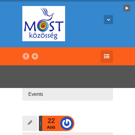
Events
22
AUG