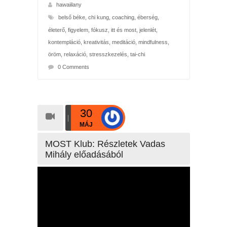
hawaiilany
belső béke
,
chi kung
,
coaching
,
éberség
,
életerő
,
figyelem
,
fókusz
,
itt és most
,
jelenlét
,
kontempláció
,
kreativitás
,
meditáció
,
mindfulness
,
öröm
,
relaxáció
,
stresszkezelés
,
tai-chi
0 Comments
30
MÁJ
MOST Klub: Részletek Vadas
Mihály előadásából