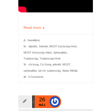
Read more
hawaiilany
Ajánlók
,
Jelenlét
,
MOST közösség hírek
,
MOST Közösség Videó
,
Spiritualitás
,
Tudatosság
,
Tudatosság hírek
chi kung
,
Csí Kung
,
jelenlét
,
MOST
,
spiritualitás
,
tai-chi
,
tudatosság
,
Vadas Mihály
0 Comments
26
MÁJ