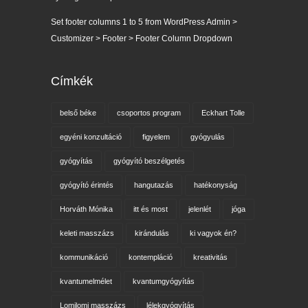
Set footer columns 1 to 5 from WordPress Admin >
Customizer > Footer > Footer Column Dropdown
Címkék
belső béke
csoportos program
Eckhart Tolle
egyéni konzultáció
figyelem
gyógyulás
gyógyítás
gyógyító beszélgetés
gyógyító érintés
hangutazás
hatékonyság
Horváth Mónika
itt és most
jelenlét
jóga
keleti masszázs
kirándulás
ki vagyok én?
kommunikáció
kontempláció
kreativitás
kvantumelmélet
kvantumgyógyítás
Lomilomi masszázs
lélekgyógyítás