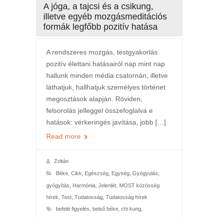
A jóga, a tajcsi és a csikung,
illetve egyéb mozgásmeditációs
formák legfőbb pozitív hatása
A rendszeres mozgás, testgyakorlás
pozitív élettani hatásairól nap mint nap
hallunk minden média csatornán, illetve
láthatjuk, hallhatjuk személyes történet
megosztások alapján. Röviden,
felsorolás jelleggel összefoglalva e
hatások: vérkeringés javítása, jobb […]
Read more
Zoltán
Béke
,
Cikk
,
Egészség
,
Egység
,
Gyógyulás,
gyógyítás
,
Harmónia
,
Jelenlét
,
MOST közösség
hírek
,
Test
,
Tudatosság
,
Tudatosság hírek
befelé figyelés
,
belső béke
,
chi kung
,