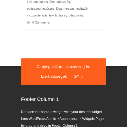
csikung
,
dervis tánc
,
egészség
,
egészségmegőrzés
,
jóga
,
mozgásmeditáció
,
mozgásterápia
,
tai-chi
,
tajcsi
,
tudatosság
0 Comments
Copyright © mostkozosseg.hu
Elérhetőségek
GYIK
Footer Column 1
Replace this sample widget with your desired widget
from WordPress Admin > Appearance > Widgets Page
by drag and drop in Footer Column 1