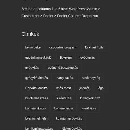
Set footer columns 1 to 5 from WordPress Admin >
Customizer > Footer > Footer Column Dropdown
Címkék
belső béke
csoportos program
Eckhart Tolle
egyéni konzultáció
figyelem
gyógyulás
gyógyítás
gyógyító beszélgetés
gyógyító érintés
hangutazás
hatékonyság
Horváth Mónika
itt és most
jelenlét
jóga
keleti masszázs
kirándulás
ki vagyok én?
kommunikáció
kontempláció
kreativitás
kvantumelmélet
kvantumgyógyítás
Lomilomi masszázs
lélekgyógyítás