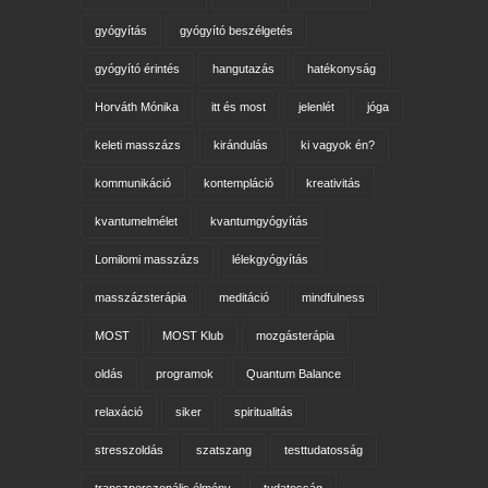
belső béke
csoportos program
Eckhart Tolle
egyéni konzultáció
figyelem
gyógyulás
gyógyítás
gyógyító beszélgetés
gyógyító érintés
hangutazás
hatékonyság
Horváth Mónika
itt és most
jelenlét
jóga
keleti masszázs
kirándulás
ki vagyok én?
kommunikáció
kontempláció
kreativitás
kvantumelmélet
kvantumgyógyítás
Lomilomi masszázs
lélekgyógyítás
masszázsterápia
meditáció
mindfulness
MOST
MOST Klub
mozgásterápia
oldás
programok
Quantum Balance