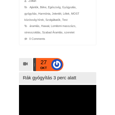
Zoltán
Ajánlók
,
Béke
,
Egészség
,
Gyógyulás,
gyógyítás
,
Harmónia
,
Jelenlét
,
Lélek
,
MOST
közösség hírek
,
Szolgáltatók
,
Test
áramlás
,
Hawaii
,
Lomilomi masszázs
,
stresszoldás
,
Szabad Áramlás
,
szeretet
0 Comments
27
OKT
Rák gyógyítás 3 perc alatt