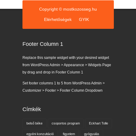
i
á
k
Copyright © mostkozosseg.hu
Elérhetőségek
GYIK
Footer Column 1
Replace this sample widget with your desired widget
from WordPress Admin > Appearance > Widgets Page
by drag and drop in Footer Column 1
Set footer columns 1 to 5 from WordPress Admin >
Customizer > Footer > Footer Column Dropdown
Címkék