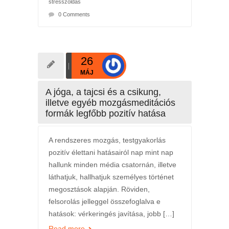
stresszoldás
0 Comments
26
MÁJ
A jóga, a tajcsi és a csikung,
illetve egyéb mozgásmeditációs
formák legfőbb pozitív hatása
A rendszeres mozgás, testgyakorlás
pozitív élettani hatásairól nap mint nap
hallunk minden média csatornán, illetve
láthatjuk, hallhatjuk személyes történet
megosztások alapján. Röviden,
felsorolás jelleggel összefoglalva e
hatások: vérkeringés javítása, jobb […]
Read more