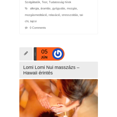
Szolgáltatók
,
Test
,
Tudatosság hírek
allergia
,
áramlás
,
gyógyulás
,
mozgás
,
mozgásmeditáció
,
relaxáció
,
stresszoldás
,
tai-
chi
,
tajcsi
0 Comments
05
JÚN
Lomi Lomi Nui masszázs –
Hawaii érintés