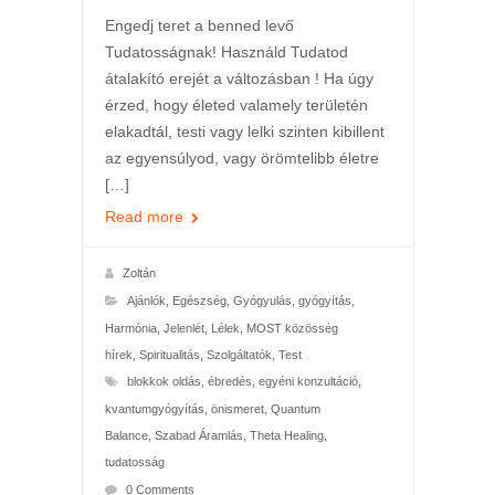
Engedj teret a benned levő
Tudatosságnak! Használd Tudatod
átalakító erejét a változásban ! Ha úgy
érzed, hogy életed valamely területén
elakadtál, testi vagy lelki szinten kibillent
az egyensúlyod, vagy örömtelibb életre
[…]
Read more
Zoltán
Ajánlók
,
Egészség
,
Gyógyulás, gyógyítás
,
Harmónia
,
Jelenlét
,
Lélek
,
MOST közösség
hírek
,
Spiritualitás
,
Szolgáltatók
,
Test
blokkok oldás
,
ébredés
,
egyéni konzultáció
,
kvantumgyógyítás
,
önismeret
,
Quantum
Balance
,
Szabad Áramlás
,
Theta Healing
,
tudatosság
0 Comments