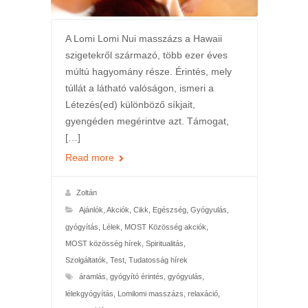
A Lomi Lomi Nui masszázs a Hawaii
szigetekről származó, több ezer éves
múltú hagyomány része. Érintés, mely
túllát a látható valóságon, ismeri a
Létezés(ed) különböző síkjait,
gyengéden megérintve azt. Támogat,
[…]
Read more
Zoltán
Ajánlók
,
Akciók
,
Cikk
,
Egészség
,
Gyógyulás,
gyógyítás
,
Lélek
,
MOST Közösség akciók
,
MOST közösség hírek
,
Spiritualitás
,
Szolgáltatók
,
Test
,
Tudatosság hírek
áramlás
,
gyógyító érintés
,
gyógyulás
,
lélekgyógyítás
,
Lomilomi masszázs
,
relaxáció
,