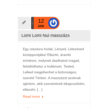
12
ÁPR
Lomi Lomi Nui masszázs
Egy utazásra hívlak, Lényed, Létezésed
középpontjába! Ellazító, áramló
érintésre, melynek átadhatod magad,
feloldódhatsz a hullámain. Tested,
Lelked megpihenhet a biztonságos,
szerető Térben. A masszázst azoknak
ajánlom, akik szeretnének kikapcsolódni,
ellazulni, […]
Read more