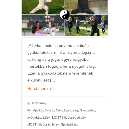
„A fizikai testet is bevonó spirituális
gyakorlatokat, mint amilyen a tajcsi, a
csikung és a jóga, egyre nagyobb
mértékben fogadja be a nyugati világ.
Ezek a gyakorlatok nem teremtenek
elkülönülést […]
Read more
hawaiilany
Ajánlók
,
Akciók
,
Cikk
,
Egészség
,
Gyógyulás,
gyógyítás
,
Lélek
,
MOST Közösség akciók
,
MOST közösség hírek
,
Spiritualitás
,