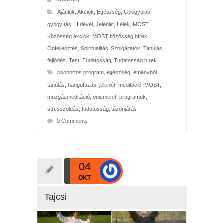
Ajánlók
,
Akciók
,
Egészség
,
Gyógyulás,
gyógyítás
,
Hírlevél
,
Jelenlét
,
Lélek
,
MOST
Közösség akciók
,
MOST közösség hírek
,
Önfejlesztés
,
Spiritualitás
,
Szolgáltatók
,
Tanulás,
fejlődés
,
Test
,
Tudatosság
,
Tudatosság hírek
csoportos program
,
egészség
,
éményből
tanulás
,
hangutazás
,
jelenlét
,
meditáció
,
MOST
,
mozgásmeditáció
,
önismeret
,
programok
,
stresszoldás
,
tudatosság
,
tűzönjárás
0 Comments
04
OKT
Tajcsi