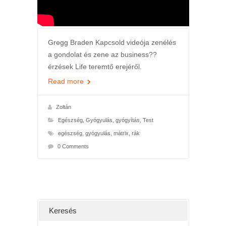
Gregg Braden Kapcsold videója zenélés
a gondolat és zene az business??
érzések Life teremtő erejéről.
Read more
Zoltán
Egészség
,
Gyógyulás, gyógyítás
,
Test
egészség
,
gyógyulás
,
mátrix
,
rák
0 Comments
Keresés