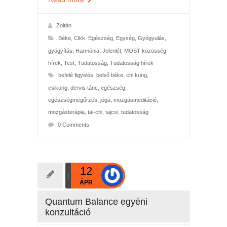
Zoltán
Béke
,
Cikk
,
Egészség
,
Egység
,
Gyógyulás,
gyógyítás
,
Harmónia
,
Jelenlét
,
MOST közösség
hírek
,
Test
,
Tudatosság
,
Tudatosság hírek
befelé figyelés
,
belső béke
,
chi kung
,
csikung
,
dervis tánc
,
egészség
,
egészségmegőrzés
,
jóga
,
mozgásmeditáció
,
mozgásterápia
,
tai-chi
,
tajcsi
,
tudatosság
0 Comments
12
ÁPR
Quantum Balance egyéni
konzultáció