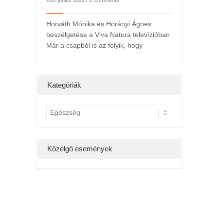
28th június 2022 /
0 Comments
Horváth Mónika és Horányi Ágnes
beszélgetése a Viva Natura televízióban
Már a csapból is az folyik, hogy
2022. májusi hírlevél
2022. Tavaszi 
24th május 2022 /
0 Comments
3rd március 2022 /
Kedves
Kedv
Kategóriák
K
a
t
e
Közelgő események
g
ó
r