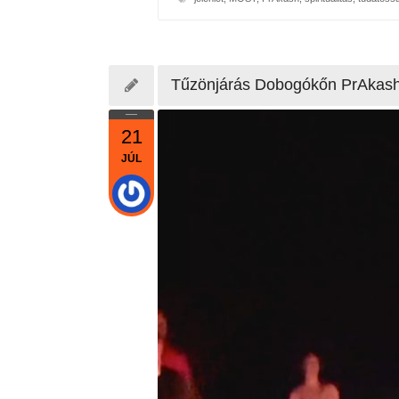
Tűzönjárás Dobogókőn PrAkash
21
JÚL