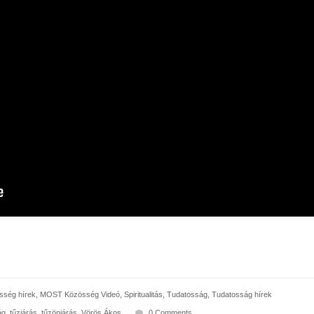
ség hírek
,
MOST Közösség Videó
,
Spiritualitás
,
Tudatosság
,
Tudatosság hírek
ág
,
tűzjárás
,
tűzönjárás
,
Vörös Ákos
0 Comments