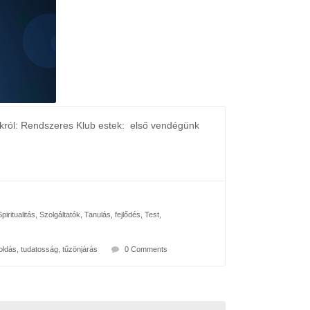
ról: Rendszeres Klub estek: első vendégünk
Spiritualitás
,
Szolgáltatók
,
Tanulás, fejlődés
,
Test
,
oldás
,
tudatosság
,
tűzönjárás
0 Comments