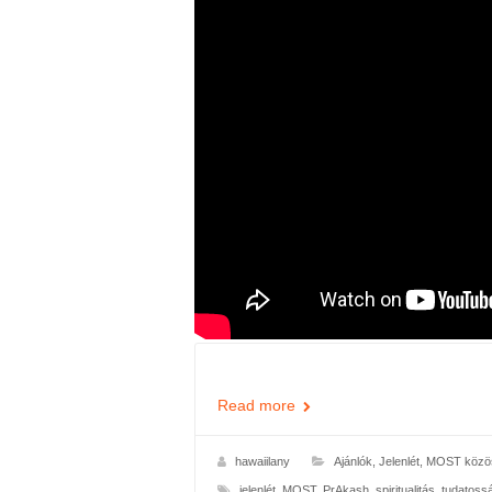
Read more
hawaiilany
Ajánlók
,
Jelenlét
,
MOST közös
jelenlét
,
MOST
,
PrAkash
,
spiritualitás
,
tudatoss