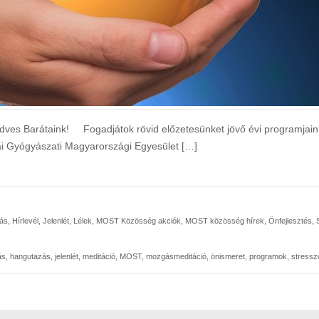
s Barátaink! Fogadjátok rövid előzetesünket jövő évi programjaink
ai Gyógyászati Magyarországi Egyesület […]
tás
,
Hírlevél
,
Jelenlét
,
Lélek
,
MOST Közösség akciók
,
MOST közösség hírek
,
Önfejlesztés
,
ás
,
hangutazás
,
jelenlét
,
meditáció
,
MOST
,
mozgásmeditáció
,
önismeret
,
programok
,
stressz