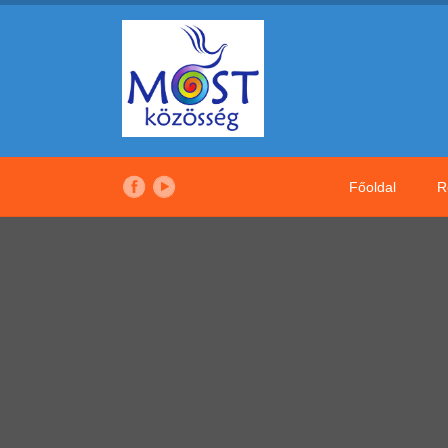
Főoldal
R