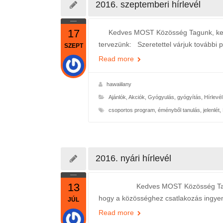
2016. szeptemberi hírlevél
17
Kedves MOST Közösség Tagunk, kedves 
tervezünk: Szeretettel várjuk további p
SZEPT
Read more
hawaiilany
Ajánlók
,
Akciók
,
Gyógyulás, gyógyítás
,
Hírlevél
csoportos program
,
éményből tanulás
,
jelenlét
,
2016. nyári hírlevél
13
Kedves MOST Közösség Tagunk, kedv
hogy a közösséghez csatlakozás ingyen
JÚL
Read more