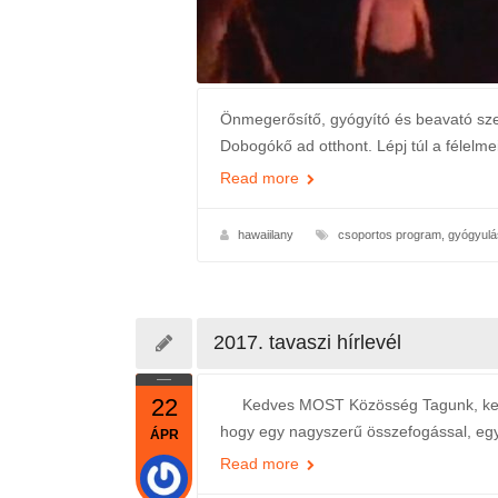
Önmegerősítő, gyógyító és beavató szer
Dobogókő ad otthont. Lépj túl a félelm
Read more
hawaiilany
csoportos program
,
gyógyulá
2017. tavaszi hírlevél
22
Kedves MOST Közösség Tagunk, kedves
hogy egy nagyszerű összefogással, egy
ÁPR
Read more