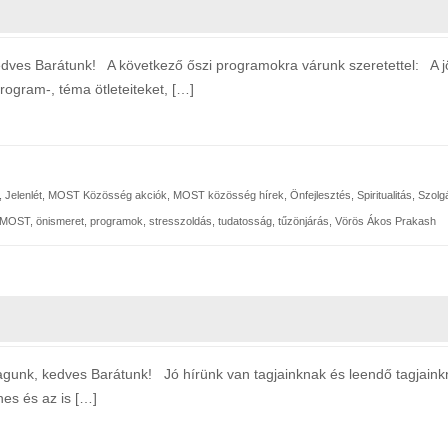
Barátunk! A következő őszi programokra várunk szeretettel: A jöv
rogram-, téma ötleteiteket, […]
,
Jelenlét
,
MOST Közösség akciók
,
MOST közösség hírek
,
Önfejlesztés
,
Spiritualitás
,
Szolgá
MOST
,
önismeret
,
programok
,
stresszoldás
,
tudatosság
,
tűzönjárás
,
Vörös Ákos Prakash
es Barátunk! Jó hírünk van tagjainknak és leendő tagjainknak
es és az is […]