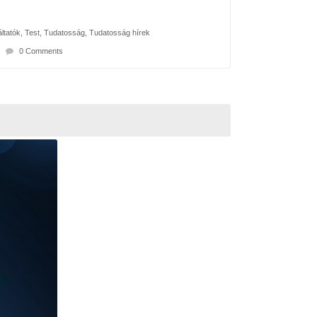
ltatók
,
Test
,
Tudatosság
,
Tudatosság hírek
0 Comments