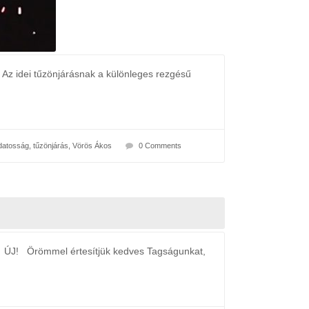
 Az idei tűzönjárásnak a különleges rezgésű
datosság
,
tűzönjárás
,
Vörös Ákos
0 Comments
ÚJ! Örömmel értesítjük kedves Tagságunkat,