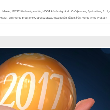
,
Jelenlét
,
MOST Közösség akciók
,
MOST közösség hírek
,
Önfejlesztés
,
Spiritualitás
,
Szolgá
MOST
,
önismeret
,
programok
,
stresszoldás
,
tudatosság
,
tűzönjárás
,
Vörös Ákos Prakash