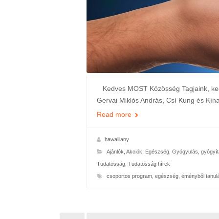
Kedves MOST Közösség Tagjaink, kedve
Gervai Miklós András, Csí Kung és Kín
Read more
hawaiilany
Ajánlók
,
Akciók
,
Egészség
,
Gyógyulás, gyógyí
Tudatosság
,
Tudatosság hírek
csoportos program
,
egészség
,
éményből tanul