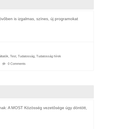
őben is izgalmas, színes, új programokat
ltatók
,
Test
,
Tudatosság
,
Tudatosság hírek
0 Comments
: A MOST Közösség vezetősége úgy döntött,