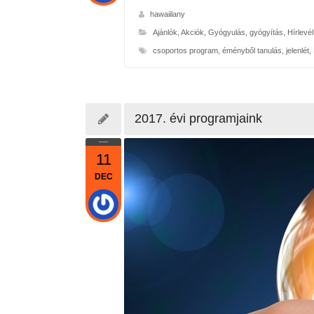
hawaiilany
Ajánlók
,
Akciók
,
Gyógyulás, gyógyítás
,
Hírlevél
csoportos program
,
éményből tanulás
,
jelenlét
,
2017. évi programjaink
11
DEC