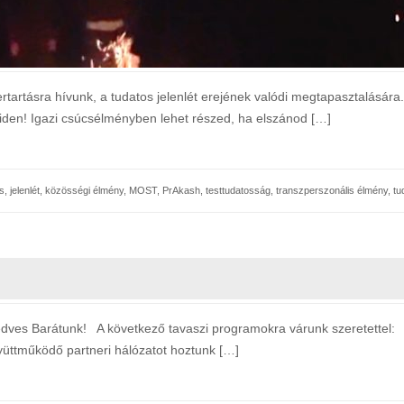
tartásra hívunk, a tudatos jelenlét erejének valódi megtapasztalására.
eiden! Igazi csúcsélményben lehet részed, ha elszánod […]
s
,
jelenlét
,
közösségi élmény
,
MOST
,
PrAkash
,
testtudatosság
,
transzperszonális élmény
,
tu
 Barátunk! A következő tavaszi programokra várunk szeretettel: 
üttműködő partneri hálózatot hoztunk […]