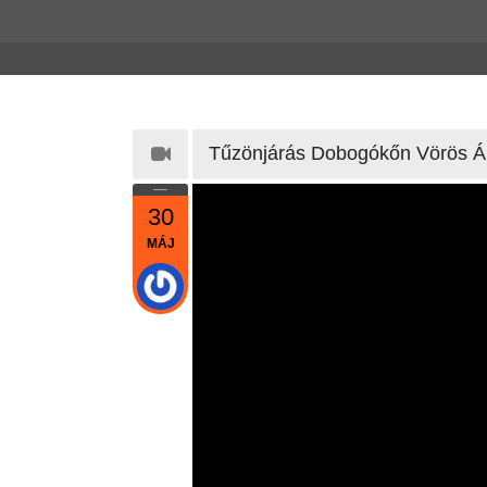
Tűzönjárás Dobogókőn Vörös Á
30
MÁJ