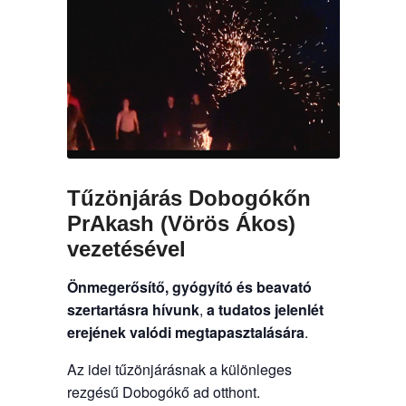
Tűzönjárás Dobogókőn
PrAkash (Vörös Ákos)
vezetésével
Önmegerősítő, gyógyító és beavató
szertartásra hívunk
,
a tudatos jelenlét
erejének valódi megtapasztalására
.
Az idei tűzönjárásnak a különleges
rezgésű Dobogókő ad otthont.