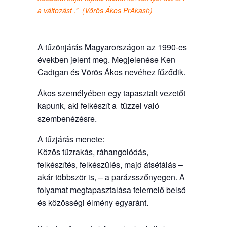
a változást .” (Vörös Ákos PrAkash)
A tűzönjárás Magyarországon az 1990-es
években jelent meg. Megjelenése Ken
Cadigan és Vörös Ákos nevéhez fűződik.
Ákos személyében egy tapasztalt vezetőt
kapunk, aki felkészít a tűzzel való
szembenézésre.
A tűzjárás menete:
Közös tűzrakás, ráhangolódás,
felkészítés, felkészülés, majd átsétálás –
akár többször is, – a parázsszőnyegen. A
folyamat megtapasztalása felemelő belső
és közösségi élmény egyaránt.