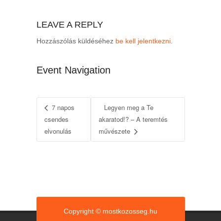
LEAVE A REPLY
Hozzászólás küldéséhez
be kell jelentkezni
.
Event Navigation
7 napos
Legyen meg a Te
csendes
akaratod!? – A teremtés
elvonulás
művészete
Copyright © mostkozosseg.hu