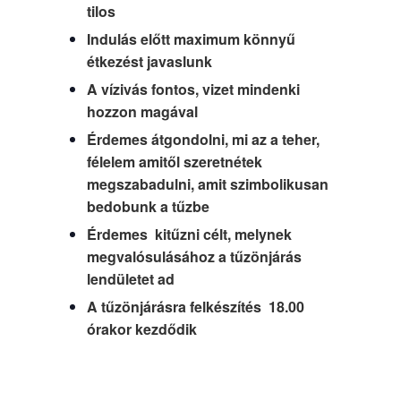
tilos
Indulás előtt maximum könnyű
étkezést javaslunk
A vízivás fontos, vizet mindenki
hozzon magával
Érdemes átgondolni, mi az a teher,
félelem amitől szeretnétek
megszabadulni, amit szimbolikusan
bedobunk a tűzbe
Érdemes kitűzni célt, melynek
megvalósulásához a tűzönjárás
lendületet ad
A tűzönjárásra felkészítés 18.00
órakor kezdődik