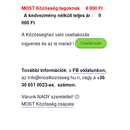
MOST Közösség tagoknak 8 000 Ft
A kedvezmény nélküli teljes ár
:
9
000 Ft
A Közösséghez való csatlakozás
ingyenes és az is marad !
Csatlakozás
További információk
: a
FB oldalunkon
,
az
info@mostkozosseg.hu-n, vagy a
+36
30 651 0023-as
,
számon.
Várunk NAGY szeretettel! 🙂
MOST Közösség csapata