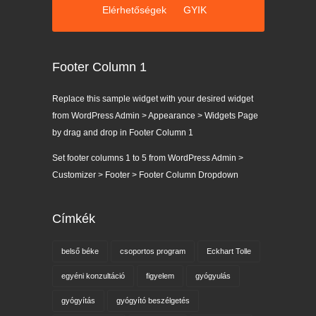
Elérhetőségek
GYIK
Footer Column 1
Replace this sample widget with your desired widget
from WordPress Admin > Appearance > Widgets Page
by drag and drop in Footer Column 1
Set footer columns 1 to 5 from WordPress Admin >
Customizer > Footer > Footer Column Dropdown
Címkék
belső béke
csoportos program
Eckhart Tolle
egyéni konzultáció
figyelem
gyógyulás
gyógyítás
gyógyító beszélgetés