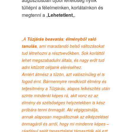
augusztusban újból lehetőség nyílik
túllépni a félelmeinken, korlátainkon és
megtenni a „
Lehetetlent
„.
„A
Tűzjárás beavatás
:
élményből való
tanulás
, ami maradandó belső változásokat
tud létrehozni a résztvevőkben. Sok korláttól
lehet megszabadulni általa, és nagy erőt tud
adni kitűzött céljaink eléréséhez.
Amiért átmész a tűzön, azt valószínűleg el is
fogod érni. Bármennyire rendkívüli élmény és
teljesítmény a Tűzjárás, alapos felkészítés után
szinte mindenki képes rá, akit vonz ez az
élmény és szélsőséges helyzetekben is kész
próbára tenni önmagát. Aki végigcsinálja,
annak alaposan megváltoznak az elképzelései
önmagáról és arról, hogy mi mindenre képes –
ráadásul saját tapasztalatai támasztják alá ezt