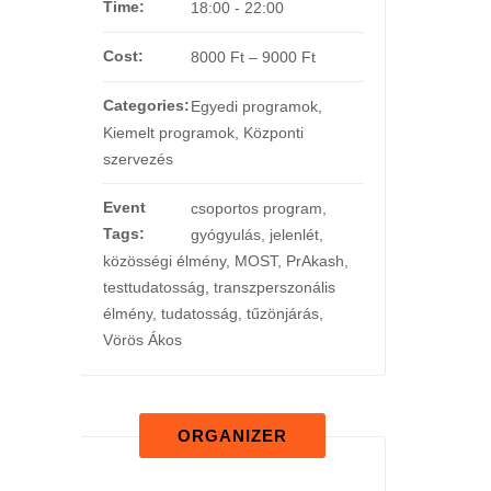
Time:
18:00 - 22:00
Cost:
8000 Ft – 9000 Ft
Categories:
Egyedi programok
,
Kiemelt programok
,
Központi
szervezés
Event
csoportos program
,
Tags:
gyógyulás
,
jelenlét
,
közösségi élmény
,
MOST
,
PrAkash
,
testtudatosság
,
transzperszonális
élmény
,
tudatosság
,
tűzönjárás
,
Vörös Ákos
ORGANIZER