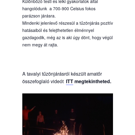
Különböző testi és lelki gyakorlatok által
hangolódunk a 700-900 Celsius fokos
parázson járásra.
Mindenki jelenlevő részesül a tűzönjárás pozitív
hatásaiból és felejthetetlen élménnyel
gazdagodik, még az is aki úgy dönt, hogy végül
nem megy át rajta.
A tavalyi tűzönjárásról készült amatőr
összefoglaló videót
ITT
megtekintheted.