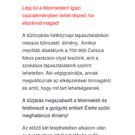
Lépj túl a félelmeiden! Igazi
csúcsélményben lehet részed, ha
elszánod magad!
A tűzönjárás hétköznapi tapasztalatokon
messze túlmutató élmény, Amikor
mezítláb átsétálunk a 700-900 Celsius
fokos parázson olyat teszünk, ami a
szokásos tapasztalataink szerint
lehetetlen. Aki végigcsinálja, annak
megváltoznak az elképzelései önmagáról
és arról, hogy mit tart lehetségesnek.
A tűzjárás megszabadít a félelmektől és
felébreszti a gyógyító erőket! Életre szóló
meghatározó élmény!
Az előző két felejthetetlen alkalom után