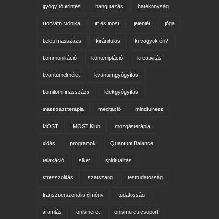
gyógyító érintés
hangutazás
hatékonyság
Horváth Mónika
itt és most
jelenlét
jóga
keleti masszázs
kirándulás
ki vagyok én?
kommunikáció
kontempláció
kreativitás
kvantumelmélet
kvantumgyógyítás
Lomilomi masszázs
lélekgyógyítás
masszázsterápia
meditáció
mindfulness
MOST
MOST Klub
mozgásterápia
oldás
programok
Quantum Balance
relaxáció
siker
spiritualitás
stresszoldás
szatszang
testtudatosság
transzperszonális élmény
tudatosság
áramlás
önismeret
önismereti csoport