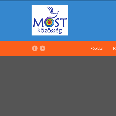
Főoldal
R