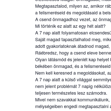
Megtapasztalod, milyen az, amikor rá
a felismeréseid és megoldásaid a bels
A csend önmagadhoz vezet, az önmagad
Mi történik ez alatt az egy hét alatt?
A 7 nap alatt folyamatosan elcsendesü
Saját magad tapasztalhatod meg, miké
adott gyakorlatoknak átadnod magad, 
Ráébredsz, hogy a csend eleve benned 
Olyan látásmód és jelenlét kap helyet
békében önmagad, és a felismeréseid
Nem kell keresned a megoldásokat, a
A 7 nap alatt a külső világgal semmil
nem jelent problémát 7 napig nélkülözn
teljesen természetes lesz számodra.
Mivel nem szavakkal kommunikálunk, a 
mélységeiben engedi megtapasztalni a 