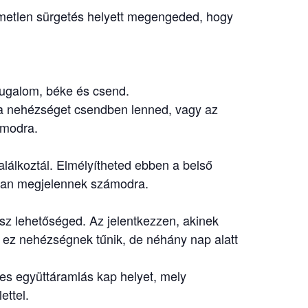
lmetlen sürgetés helyett megengeded, hogy
nyugalom, béke és csend.
ha nehézséget csendben lenned, vagy az
ámodra.
alálkoztál. Elmélyítheted ebben a belső
ban megjelennek számodra.
esz lehetőséged. Az jelentkezzen, akinek
gy ez nehézségnek tűnik, de néhány nap alatt
es együttáramlás kap helyet, mely
ettel.