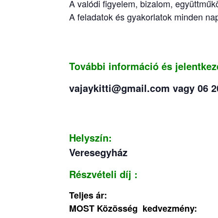
A valódi figyelem, bizalom, együttműk
A feladatok és gyakorlatok minden n
További információ és jelentkez
vajaykitti@gmail.com
vagy
06 2
Helyszín:
Veresegyház
Részvételi díj :
Teljes ár: 75 0
MOST Közösség kedvezmény: