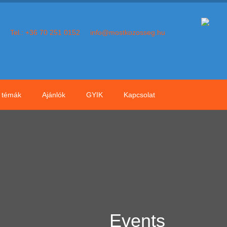
Tel.: +36 70 251 0152
info@mostkozosseg.hu
témák
Ajánlók
GYIK
Kapcsolat
Events