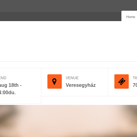
Home
END
VENUE
TI
aug 18th -
Veresegyház
7
4:00du.