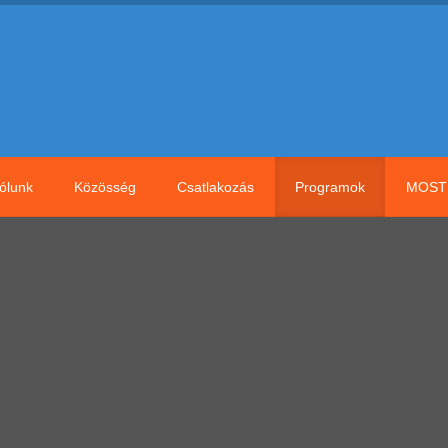
ólunk
Közösség
Csatlakozás
Programok
MOST 