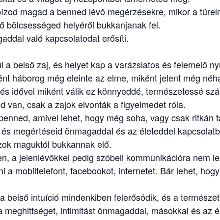
bízod magad a benned lévő megérzésekre, mikor a türe
ő bölcsességed helyéről bukkanjanak fel.
dal való kapcsolatodat erősíti.
l a belső zaj, és helyet kap a varázslatos és felemelő 
nt háborog még eleinte az elme, miként jelent még né
és idővel miként válik ez könnyeddé, természetessé sz
van, csak a zajok elvonták a figyelmedet róla.
 benned, amivel lehet, hogy még soha, vagy csak ritkán t
 és megértéseid önmagaddal és az életeddel kapcsolat
zok maguktól bukkannak elő.
yen, a jelenlévőkkel pedig szóbeli kommunikációra nem l
i a mobiltelefont, facebookot, internetet. Bár lehet, ho
belső intuíció mindenkiben felerősödik, és a természet
meghittséget, intimitást önmagaddal, másokkal és az él