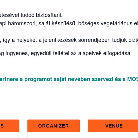
tésével tudod biztosítani.
 napi háromszori, saját készítésű, bőséges vegetáriánus é
így a helyeket a jelentkezések sorrendjében tudjuk bizto
 ingyenes, egyedüli feltétel az alapelvek elfogadása.
tnere a programot saját nevében szervezi és a MO
LS
ORGANIZER
VENUE