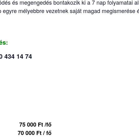
ödés és megengedés bontakozik ki a 7 nap folyamatai ala
ap egyre mélyebbre vezetnek saját magad megismerése é
és:
0 434 14 74
00 Ft /fő
 70 000 Ft / fő