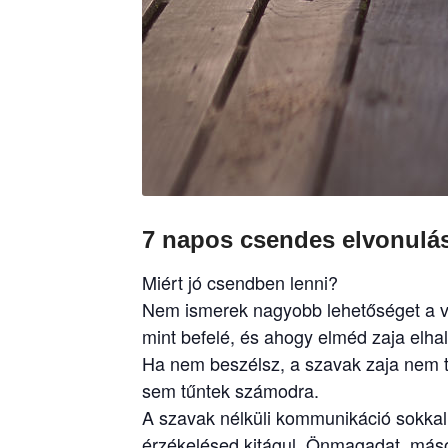
7 napos csendes elvonulá
Miért jó csendben lenni?
Nem ismerek nagyobb lehetőséget a va
mint befelé, és ahogy elméd zaja elhal
Ha nem beszélsz, a szavak zaja nem ter
sem tűntek számodra.
A szavak nélküli kommunikáció sokkal á
érzékelésed kitágul. Önmagadat, máso