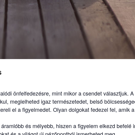
s
lódi önfelfedezésre, mint mikor a csendet választjuk. 
kul, meglelheted igaz természetedet, belső bölcsességed
eli el a figyelmedet. Olyan dolgokat fedezel fel, amik 
ramlóbb és mélyebb, hiszen a figyelem elkezd befelé ind
kat és a világot új nézőpontból ismerheted meg.