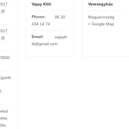
2017.
Vajay Kitti
Veresegyház
2 @
Phone:
06 20
Magyarország
.
434 14 74
+ Google Map
2017.
Email:
vajayki
8 @
tti@gmail.com
70000
Egyedi
ő
belső
béke
,
lás
,