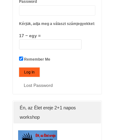
Password
Kérjük, adja meg a választ számjegyekkel:
17 − egy =
Remember Me
Lost Password
Én, az Élet ereje 2+1 napos
workshop