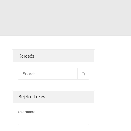
Keresés
Bejelentkezés
Username