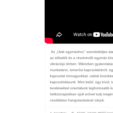
Az „Utak egymáshoz” szeretetteljes 
az előadók és a résztvevők egymás közö
vibrációjú térben. Miközben gyakorlatia
munkatársi, ismerősi kapcsolatokról, eg
kapcsolat önmagunkkal, valódi énünkke
kapcsolódásunk. Mint belül, úgy kívül, t
terelésekkel orientálunk legfontosabb 
hétköznapokban újult erővel tudj megér
csodálatos hangutazásával zárjuk.
hawaiilany
Ajánlók
,
Jelenlét
,
MOST közös