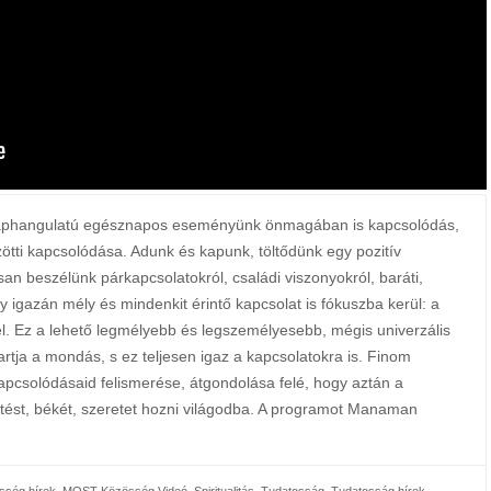
alaphangulatú egésznapos eseményünk önmagában is kapcsolódás,
tti kapcsolódása. Adunk és kapunk, töltődünk egy pozitív
san beszélünk párkapcsolatokról, családi viszonyokról, baráti,
y igazán mély és mindenkit érintő kapcsolat is fókuszba kerül: a
l. Ez a lehető legmélyebb és legszemélyesebb, mégis univerzális
artja a mondás, s ez teljesen igaz a kapcsolatokra is. Finom
kapcsolódásaid felismerése, átgondolása felé, hogy aztán a
tést, békét, szeretet hozni világodba. A programot Manaman
ség hírek
,
MOST Közösség Videó
,
Spiritualitás
,
Tudatosság
,
Tudatosság hírek