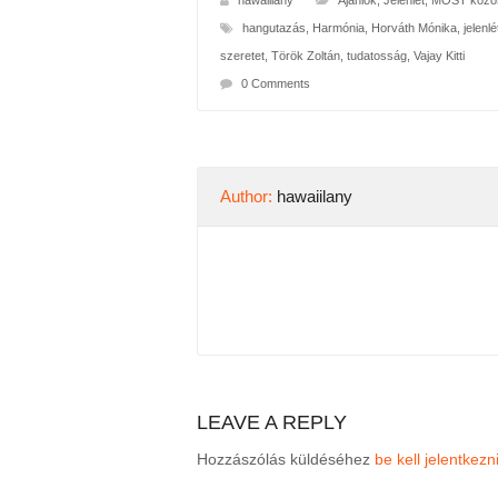
hangutazás
,
Harmónia
,
Horváth Mónika
,
jelenlé
szeretet
,
Török Zoltán
,
tudatosság
,
Vajay Kitti
0 Comments
Author:
hawaiilany
LEAVE A REPLY
Hozzászólás küldéséhez
be kell jelentkezn