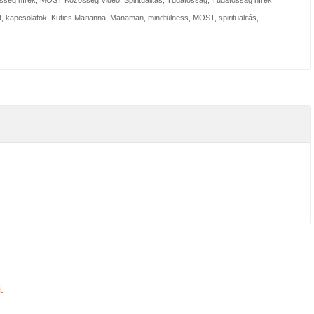
t
,
kapcsolatok
,
Kutics Marianna
,
Manaman
,
mindfulness
,
MOST
,
spiritualitás
,
2024. őszi hírlevél
26th augusztus 2024 /
0 Comments
i
.
Kedves