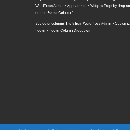
Replace this sample widget with your desired widget from
WordPress Admin > Appearance > Widgets Page by drag a
drop in Footer Column 1
Set footer columns 1 to 5 from WordPress Admin > Customiz
Footer > Footer Column Dropdown