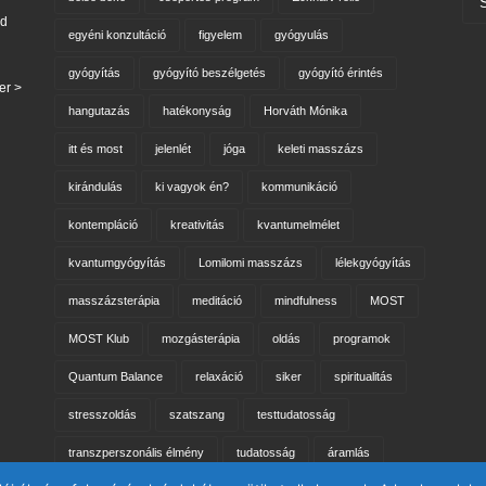
belső béke
csoportos program
Eckhart Tolle
nd
egyéni konzultáció
figyelem
gyógyulás
gyógyítás
gyógyító beszélgetés
gyógyító érintés
er >
hangutazás
hatékonyság
Horváth Mónika
itt és most
jelenlét
jóga
keleti masszázs
kirándulás
ki vagyok én?
kommunikáció
kontempláció
kreativitás
kvantumelmélet
kvantumgyógyítás
Lomilomi masszázs
lélekgyógyítás
masszázsterápia
meditáció
mindfulness
MOST
MOST Klub
mozgásterápia
oldás
programok
Quantum Balance
relaxáció
siker
spiritualitás
stresszoldás
szatszang
testtudatosság