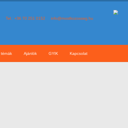
Tel.: +36 70 251 0152
info@mostkozosseg.hu
témák
Ajánlók
GYIK
Kapcsolat