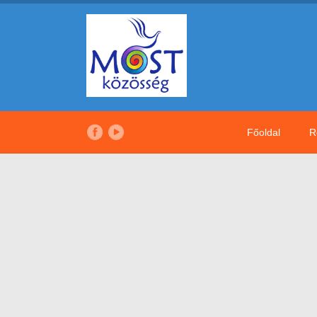
Főoldal
R