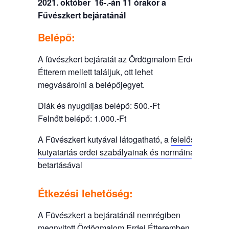
2021. október 16-.-án 11 órakor a
Fűvészkert bejáratánál
Belépő
:
A füvészkert bejáratát az Ördögmalom Erdei
Étterem mellett találjuk, ott lehet
megvásárolni a belépőjegyet.
Diák és nyugdíjas belépő: 500.-Ft
Felnőtt belépő: 1.000.-Ft
A Füvészkert kutyával látogatható, a
felelős
kutyatartás erdei szabályainak és normáinak
betartásával
Étkezési lehetőség:
A Füvészkert a bejáratánál nemrégiben
megnyitott Ördögmalom Erdei Étteremben,