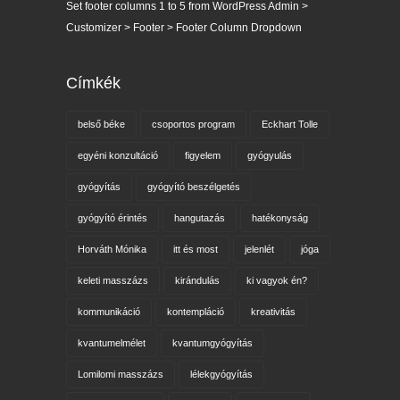
Set footer columns 1 to 5 from WordPress Admin >
Customizer > Footer > Footer Column Dropdown
Címkék
belső béke
csoportos program
Eckhart Tolle
egyéni konzultáció
figyelem
gyógyulás
gyógyítás
gyógyító beszélgetés
gyógyító érintés
hangutazás
hatékonyság
Horváth Mónika
itt és most
jelenlét
jóga
keleti masszázs
kirándulás
ki vagyok én?
kommunikáció
kontempláció
kreativitás
kvantumelmélet
kvantumgyógyítás
Lomilomi masszázs
lélekgyógyítás