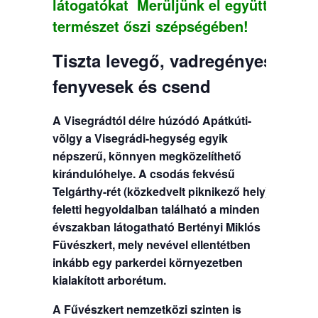
látogatókat
Merüljünk el együtt a
természet őszi szépségében!
Tiszta levegő, vadregényes
fenyvesek és csend
A Visegrádtól délre húzódó Apátkúti-
völgy a Visegrádi-hegység egyik
népszerű, könnyen megközelíthető
kirándulóhelye. A csodás fekvésű
Telgárthy-rét (közkedvelt piknikező hely)
feletti hegyoldalban található a minden
évszakban látogatható Bertényi Miklós
Füvészkert, mely nevével ellentétben
inkább egy parkerdei környezetben
kialakított arborétum.
A Fűvészkert nemzetközi szinten is