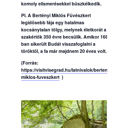
komoly elismerésekkel büszkélkedik.
Pl. A Bertényi Miklós Füvészkert
legidősebb fája egy hatalmas
kocsánytalan tölgy, melynek életkorát a
szakértők 350 évre becsülik. Amikor 1686-
ban sikerült Budát visszafoglalni a
töröktől, a fa már majdnem 20 éves volt.
(Forrás:
https://visitvisegrad.hu/latnivalok/bertenyi-
miklos-fuveszkert
)