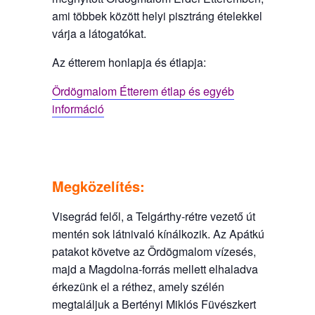
ami többek között helyi pisztráng ételekkel
várja a látogatókat.
Az étterem honlapja és étlapja:
Ördögmalom
Étterem étlap és egyéb
információ
Megközelítés:
Visegrád felől, a Telgárthy-rétre vezető út
mentén sok látnivaló kínálkozik. Az Apátkúti-
patakot követve az Ördögmalom vízesés,
majd a Magdolna-forrás mellett elhaladva
érkezünk el a réthez, amely szélén
megtaláljuk a Bertényi Miklós Füvészkert