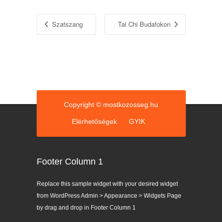
Szatszang
Tai Chi Budafokon
Copyright © mostkozosseg.hu
Elérhetőségek
GYIK
Footer Column 1
Replace this sample widget with your desired widget
from WordPress Admin > Appearance > Widgets Page
by drag and drop in Footer Column 1