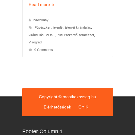
Read more
hawaiilany
Fűvészkert
,
jelenlét
,
jelenlét kirándulás
,
kirándulás
,
MOST
,
Pilisi Parkerdő
,
természet
,
Visegrád
0 Comments
Copyright © mostkozosseg.hu
Elérhetőségek
GYIK
Footer Column 1