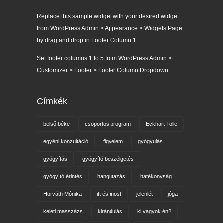
Replace this sample widget with your desired widget
from WordPress Admin > Appearance > Widgets Page
by drag and drop in Footer Column 1
Set footer columns 1 to 5 from WordPress Admin >
Customizer > Footer > Footer Column Dropdown
Címkék
belső béke
csoportos program
Eckhart Tolle
egyéni konzultáció
figyelem
gyógyulás
gyógyítás
gyógyító beszélgetés
gyógyító érintés
hangutazás
hatékonyság
Horváth Mónika
itt és most
jelenlét
jóga
keleti masszázs
kirándulás
ki vagyok én?