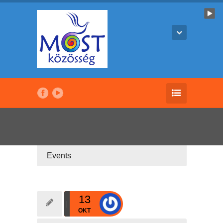
Events
13
OKT