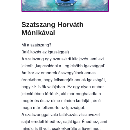
Szatszang Horváth
Mónikával
Mi a szatszang?
(találkozás az igazsággal)
A szatszang egy szanszkrit kifejezés, ami azt
jelenti: „kapcsolódni a Legfelsőbb Igazsággal”.
Amikor az emberek összegyűlnek annak
érdekében, hogy felismerjék annak igazságát,
hogy kik is ők valójában. Ez egy olyan ember
jelenlétében történik, aki már meghaladta a
megértés és az elme minden korlátját, és ő
maga már felismerte az Igazságot.
A szatszanggal való találkozás visszavezet
saját eredeti létedhez, saját igaz Énedhez, ami
mindig is itt volt, csak elkerülte a figyelmed.