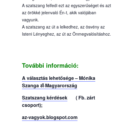
A szatszang felfedi ezt az egyszerűséget és azt
az örökké jelenvaló Én-t, akik valójában
vagyunk.
A szatszang az út a lelkedhez, az ösvény az
Isteni Lényeghez, az út az Önmegvalósításhoz.
További információ:
A választás lehetősége – Mónika
Szanga ॐ Magyarország
Szatszang kérdések
( Fb. zárt
csoport);
az-vagyok.blogspot.com