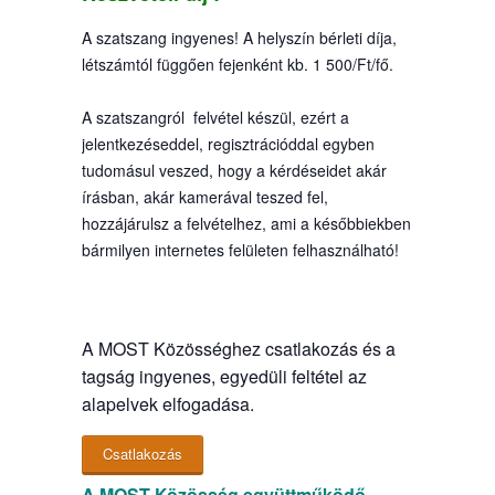
A szatszang ingyenes! A helyszín bérleti díja,
létszámtól függően fejenként kb. 1 500/Ft/fő.
A szatszangról felvétel készül, ezért a
jelentkezéseddel, regisztrációddal egyben
tudomásul veszed, hogy a kérdéseidet akár
írásban, akár kamerával teszed fel,
hozzájárulsz a felvételhez, ami a későbbiekben
bármilyen internetes felületen felhasználható!
A MOST Közösséghez csatlakozás és a
tagság ingyenes, egyedüli feltétel az
alapelvek elfogadása.
Csatlakozás
A MOST Közösség együttműködő