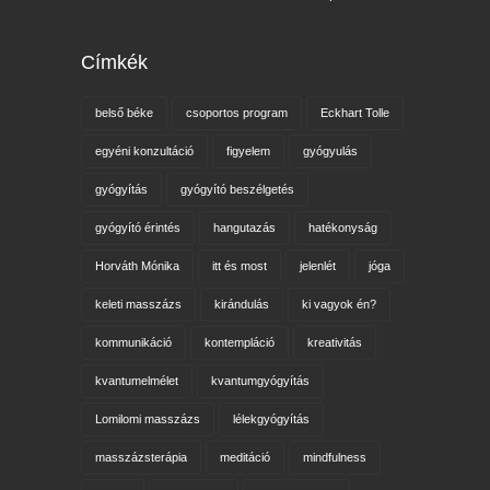
Címkék
belső béke
csoportos program
Eckhart Tolle
egyéni konzultáció
figyelem
gyógyulás
gyógyítás
gyógyító beszélgetés
gyógyító érintés
hangutazás
hatékonyság
Horváth Mónika
itt és most
jelenlét
jóga
keleti masszázs
kirándulás
ki vagyok én?
kommunikáció
kontempláció
kreativitás
kvantumelmélet
kvantumgyógyítás
Lomilomi masszázs
lélekgyógyítás
masszázsterápia
meditáció
mindfulness