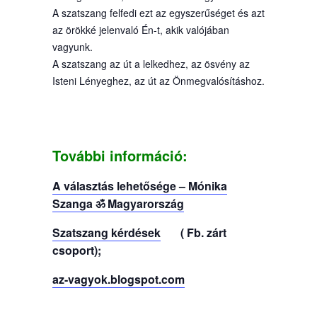
A szatszang felfedi ezt az egyszerűséget és azt
az örökké jelenvaló Én-t, akik valójában
vagyunk.
A szatszang az út a lelkedhez, az ösvény az
Isteni Lényeghez, az út az Önmegvalósításhoz.
További információ:
A választás lehetősége – Mónika
Szanga ॐ Magyarország
Szatszang kérdések
( Fb. zárt
csoport);
az-vagyok.blogspot.com