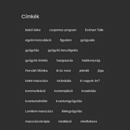
Címkék
belső béke
csoportos program
Eckhart Tolle
egyéni konzultáció
figyelem
gyógyulás
gyógyítás
gyógyító beszélgetés
gyógyító érintés
hangutazás
hatékonyság
Horváth Mónika
itt és most
jelenlét
jóga
keleti masszázs
kirándulás
ki vagyok én?
kommunikáció
kontempláció
kreativitás
kvantumelmélet
kvantumgyógyítás
Lomilomi masszázs
lélekgyógyítás
masszázsterápia
meditáció
mindfulness