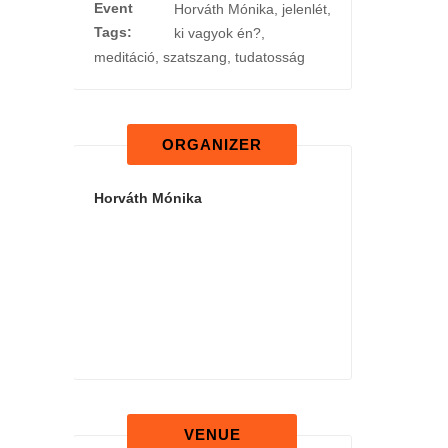
Event
Horváth Mónika
,
jelenlét
,
Tags:
ki vagyok én?
,
meditáció
,
szatszang
,
tudatosság
ORGANIZER
Horváth Mónika
VENUE