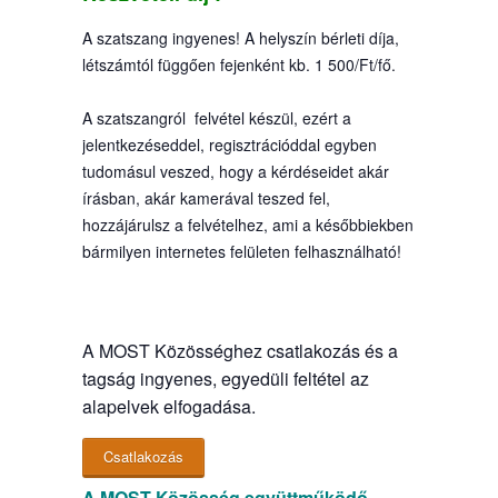
A szatszang ingyenes! A helyszín bérleti díja,
létszámtól függően fejenként kb. 1 500/Ft/fő.
A szatszangról felvétel készül, ezért a
jelentkezéseddel, regisztrációddal egyben
tudomásul veszed, hogy a kérdéseidet akár
írásban, akár kamerával teszed fel,
hozzájárulsz a felvételhez, ami a későbbiekben
bármilyen internetes felületen felhasználható!
A MOST Közösséghez csatlakozás és a
tagság ingyenes, egyedüli feltétel az
alapelvek elfogadása.
Csatlakozás
A MOST Közösség együttműködő