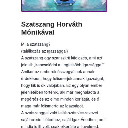
Szatszang Horváth
Mónikával
Mi a szatszang?
(találkozás az igazsággal)
A szatszang egy szanszkrit kifejezés, ami azt
jelenti: „kapcsolódni a Legfelsőbb Igazsággal”.
Amikor az emberek összegyűlnek annak
érdekében, hogy felismerjék annak igazságát,
hogy kik is ők valójában. Ez egy olyan ember
jelenlétében történik, aki már meghaladta a
megértés és az elme minden korlátját, és ő
maga már felismerte az Igazságot.
A szatszanggal való találkozás visszavezet
saját eredeti létedhez, saját igaz Énedhez, ami
mindig is itt volt, csak elkerülte a figyelmed.