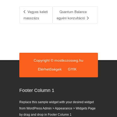
Vegyes keleti
Quantum Balance
masszázs
egyéni konzultáció
Copyright © mostkozosseg.hu
Elérhetőségek
GYIK
Footer Column 1
Replace this sample widget with your desired widget
from WordPress Admin > Appearance > Widgets Page
by drag and drop in Footer Column 1