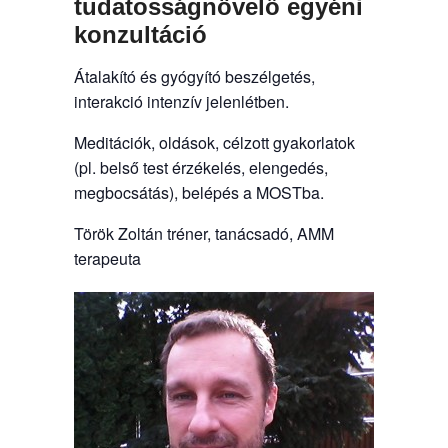
tudatosságnövelő egyéni
konzultáció
Átalakító és gyógyító beszélgetés,
interakció intenzív jelenlétben.
Meditációk, oldások, célzott gyakorlatok
(pl. belső test érzékelés, elengedés,
megbocsátás), belépés a MOSTba.
Török Zoltán tréner, tanácsadó, AMM
terapeuta