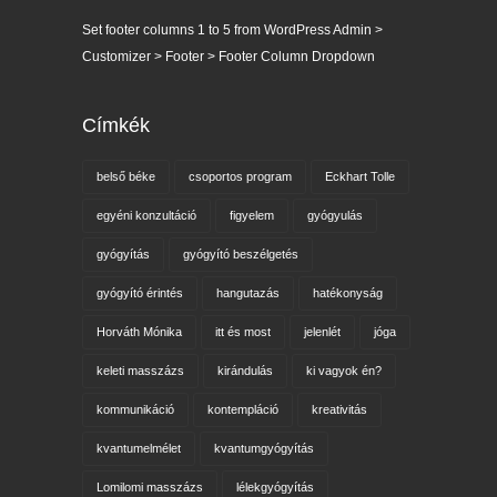
Set footer columns 1 to 5 from WordPress Admin >
Customizer > Footer > Footer Column Dropdown
Címkék
belső béke
csoportos program
Eckhart Tolle
egyéni konzultáció
figyelem
gyógyulás
gyógyítás
gyógyító beszélgetés
gyógyító érintés
hangutazás
hatékonyság
Horváth Mónika
itt és most
jelenlét
jóga
keleti masszázs
kirándulás
ki vagyok én?
kommunikáció
kontempláció
kreativitás
kvantumelmélet
kvantumgyógyítás
Lomilomi masszázs
lélekgyógyítás