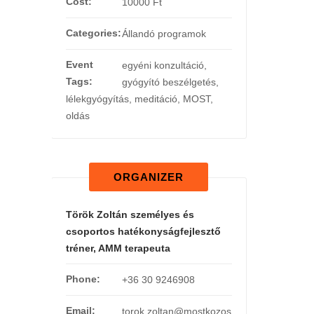
Cost:
10000 Ft
Categories:
Állandó programok
Event
egyéni konzultáció
,
Tags:
gyógyító beszélgetés
,
lélekgyógyítás
,
meditáció
,
MOST
,
oldás
ORGANIZER
Török Zoltán személyes és
csoportos hatékonyságfejlesztő
tréner, AMM terapeuta
Phone:
+36 30 9246908
Email:
torok.zoltan@mostkozos