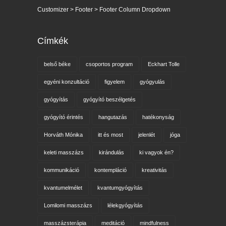
Customizer > Footer > Footer Column Dropdown
Címkék
belső béke
csoportos program
Eckhart Tolle
egyéni konzultáció
figyelem
gyógyulás
gyógyítás
gyógyító beszélgetés
gyógyító érintés
hangutazás
hatékonyság
Horváth Mónika
itt és most
jelenlét
jóga
keleti masszázs
kirándulás
ki vagyok én?
kommunikáció
kontempláció
kreativitás
kvantumelmélet
kvantumgyógyítás
Lomilomi masszázs
lélekgyógyítás
masszázsterápia
meditáció
mindfulness