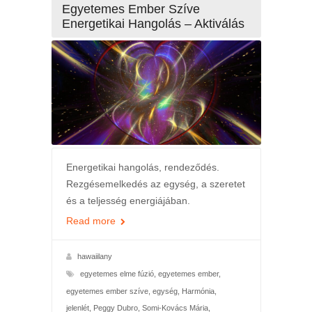
Egyetemes Ember Szíve
Energetikai Hangolás – Aktiválás
Energetikai hangolás, rendeződés.
Rezgésemelkedés az egység, a szeretet
és a teljesség energiájában.
Read more
hawaiilany
egyetemes elme fúzió
,
egyetemes ember
,
egyetemes ember szíve
,
egység
,
Harmónia
,
jelenlét
,
Peggy Dubro
,
Somi-Kovács Mária
,