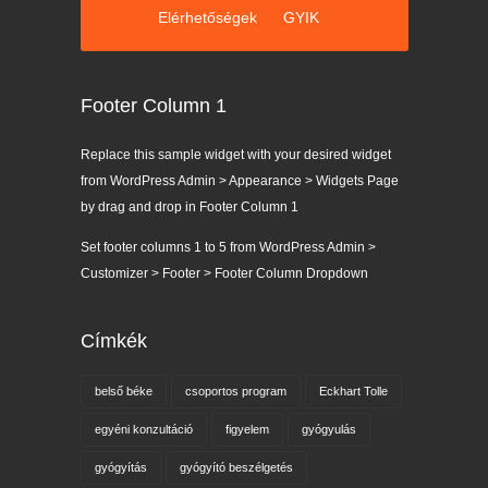
Elérhetőségek
GYIK
Footer Column 1
Replace this sample widget with your desired widget
from WordPress Admin > Appearance > Widgets Page
by drag and drop in Footer Column 1
Set footer columns 1 to 5 from WordPress Admin >
Customizer > Footer > Footer Column Dropdown
Címkék
belső béke
csoportos program
Eckhart Tolle
egyéni konzultáció
figyelem
gyógyulás
gyógyítás
gyógyító beszélgetés