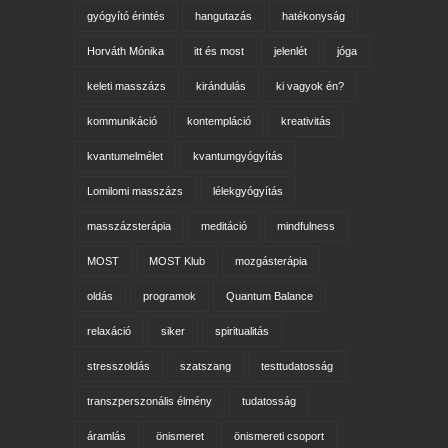
gyógyító érintés
hangutazás
hatékonyság
Horváth Mónika
itt és most
jelenlét
jóga
keleti masszázs
kirándulás
ki vagyok én?
kommunikáció
kontempláció
kreativitás
kvantumelmélet
kvantumgyógyítás
Lomilomi masszázs
lélekgyógyítás
masszázsterápia
meditáció
mindfulness
MOST
MOST Klub
mozgásterápia
oldás
programok
Quantum Balance
relaxáció
siker
spiritualitás
stresszoldás
szatszang
testtudatosság
transzperszonális élmény
tudatosság
áramlás
önismeret
önismereti csoport