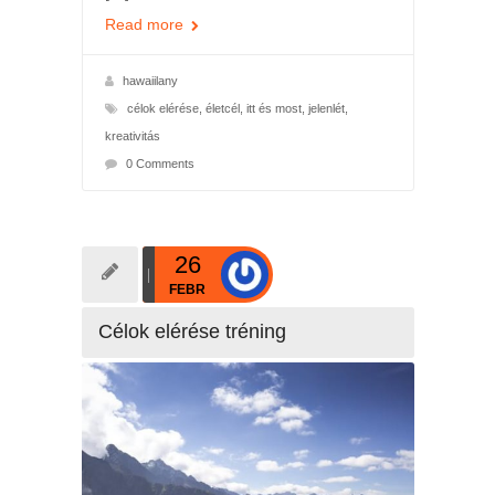
Read more
hawaiilany
célok elérése
,
életcél
,
itt és most
,
jelenlét
,
kreativitás
0 Comments
26
FEBR
Célok elérése tréning