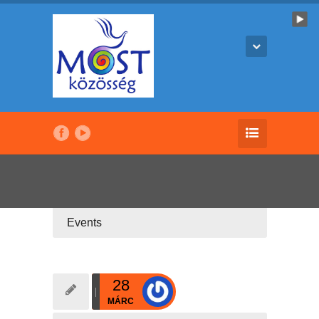
Events
28
MÁRC