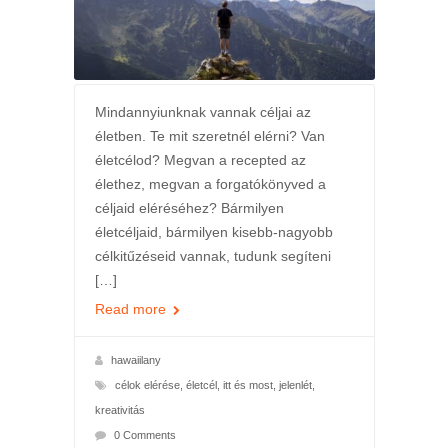
Mindannyiunknak vannak céljai az
életben. Te mit szeretnél elérni? Van
életcélod? Megvan a recepted az
élethez, megvan a forgatókönyved a
céljaid eléréséhez? Bármilyen
életcéljaid, bármilyen kisebb-nagyobb
célkitűzéseid vannak, tudunk segíteni
[…]
Read more
hawaiilany
célok elérése
,
életcél
,
itt és most
,
jelenlét
,
kreativitás
0 Comments