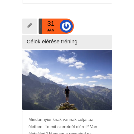
31
JAN
Célok elérése tréning
Mindannyiunknak vannak céljai az
életben. Te mit szeretnél elérni? Van
életcélod? Megvan a recepted az