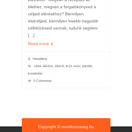
élethez, megvan a forgatókönyved a
céljaid eléréséhez? Bármilyen
életcéljaid, bármilyen kisebb-nagyobb
célkitűzéseid vannak, tudunk segíteni
[…]
Read more
hawaiilany
célok elérése
,
életcél
,
itt és most
,
jelenlét
,
kreativitás
0 Comments
Copyright © mostkozosseg.hu