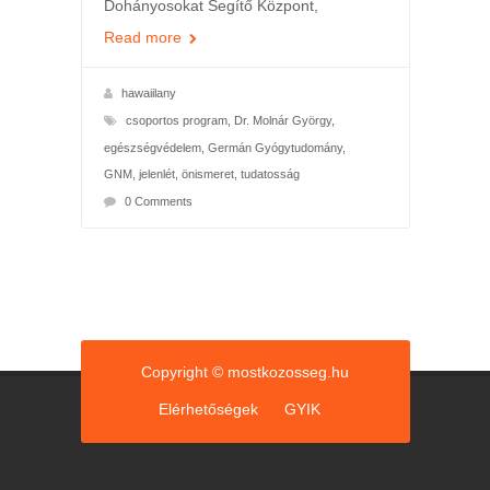
Dohányosokat Segítő Központ,
Read more
hawaiilany
csoportos program
,
Dr. Molnár György
,
egészségvédelem
,
Germán Gyógytudomány
,
GNM
,
jelenlét
,
önismeret
,
tudatosság
0 Comments
Copyright © mostkozosseg.hu
Elérhetőségek
GYIK