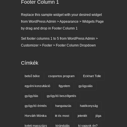
Footer Column 1
Replace this sample widget with your desired widget
from WordPress Admin > Appearance > Widgets Page
by drag and drop in Footer Column 1
Set footer columns 1 to 5 from WordPress Admin >
Customizer > Footer > Footer Column Dropdown
Címkék
belső béke
csoportos program
Eckhart Tolle
egyéni konzultáció
figyelem
gyógyulás
gyógyítás
gyógyító beszélgetés
gyógyító érintés
hangutazás
hatékonyság
Horváth Mónika
itt és most
jelenlét
jóga
keleti masszázs
kirándulás
ki vagyok én?