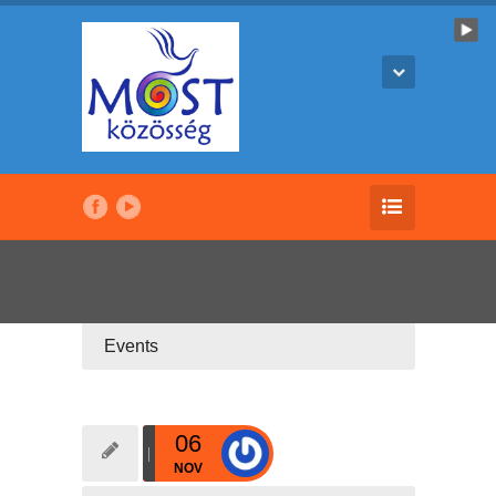
Events
06
NOV