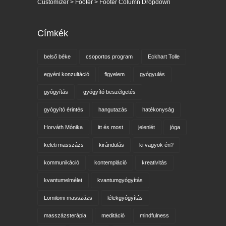
Customizer > Footer > Footer Column Dropdown
Címkék
belső béke
csoportos program
Eckhart Tolle
egyéni konzultáció
figyelem
gyógyulás
gyógyítás
gyógyító beszélgetés
gyógyító érintés
hangutazás
hatékonyság
Horváth Mónika
itt és most
jelenlét
jóga
keleti masszázs
kirándulás
ki vagyok én?
kommunikáció
kontempláció
kreativitás
kvantumelmélet
kvantumgyógyítás
Lomilomi masszázs
lélekgyógyítás
masszázsterápia
meditáció
mindfulness