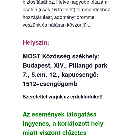
biztosításához, illetve nagyobb létszám
esetén (csak 16 fő felett) terembérléshez
hozzájárulást, adományt örömmel
veszünk és hálásan köszönjük.
Helyszín:
MOST Közösség székhely:
Budapest, XIV., Pillangó park
7., 5.em. 12., kapucsengő:
1512+csengőgomb
Szeretettel várjuk az érdeklődőket!
Az események látogatása
ingyenes, a korlátozott hely
miatt viszont előzetes