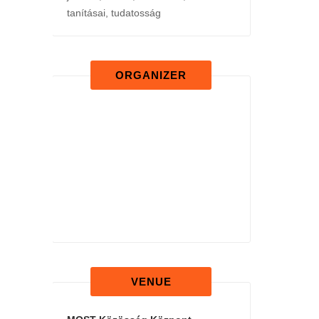
tanításai
,
tudatosság
ORGANIZER
VENUE