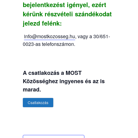
bejelentkezést igényel, ezért
k
érünk részvételi szándékodat
jelezd felénk:
info@mostkozosseg.hu
, vagy a 30/651-
0023-as telefonszámon.
A csatlakozás a MOST
Közösséghez ingyenes és az is
marad.
Csatlakozás