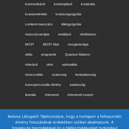
kommunikáció
kontempláció
kreativitás
kvantumelmélet
kvantumgyógyítás
Lomilomi masszázs
lélekgyógyítás
masszázsterápia
meditáció
mindfulness
MOST
MOST Klub
mozgásterápia
oldás
programok
Quantum Balance
relaxáció
siker
spiritualitás
stresszoldás
szatszang
testtudatosság
transzperszonális élmény
tudatosság
áramlás
önismeret
önismereti csoport
Keresés az oldalon
Kedves Látogató! Tájékoztatjuk, hogy a honlapon a felhasználói
élmény fokozásának érdekében sütiket alkalmazunk. A
honlapunk használatával ön a tájékoztatásunkat tudomásul