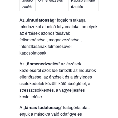
Mened
Önmenedzselés
Kapcsolatmene
zselés
dzselés
Az „
éntudatosság
” fogalom takarja
mindazokat a belső folyamatokat amelyek
az érzések azonosításával:
felismerésével, megnevezésével,
intenzitásának felmérésével
kapcsolatosak.
Az „
önmenedzselés
” az érzések
kezeléséről szól: ide tartozik az indulatok
ellenőrzése, az érzések és a tényleges
cselekedetek közötti különbségtétel, a
stresszcsökkentés, a vágyteljesítés
késleltetése.
A „
társas tudatosság
” kategória alatt
értjük a másokra való odafigyelés