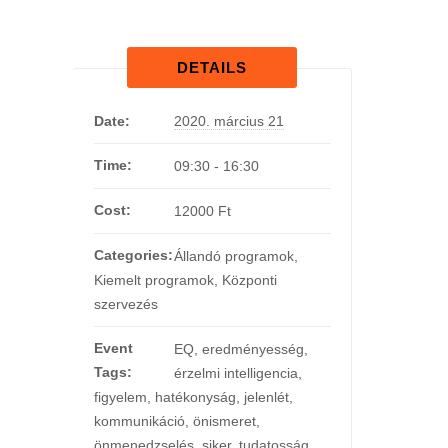
DETAILS
Date:
2020. március 21
Time:
09:30 - 16:30
Cost:
12000 Ft
Categories:
Állandó programok
,
Kiemelt programok
,
Központi
szervezés
Event
EQ
,
eredményesség
,
Tags:
érzelmi intelligencia
,
figyelem
,
hatékonyság
,
jelenlét
,
kommunikáció
,
önismeret
,
önmenedzselés
,
siker
,
tudatosság