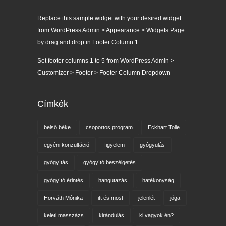
Replace this sample widget with your desired widget
from WordPress Admin > Appearance > Widgets Page
by drag and drop in Footer Column 1
Set footer columns 1 to 5 from WordPress Admin >
Customizer > Footer > Footer Column Dropdown
Címkék
belső béke
csoportos program
Eckhart Tolle
egyéni konzultáció
figyelem
gyógyulás
gyógyítás
gyógyító beszélgetés
gyógyító érintés
hangutazás
hatékonyság
Horváth Mónika
itt és most
jelenlét
jóga
keleti masszázs
kirándulás
ki vagyok én?