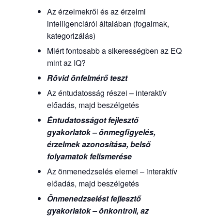
Az érzelmekről és az érzelmi
intelligenciáról általában (fogalmak,
kategorizálás)
Miért fontosabb a sikerességben az EQ
mint az IQ?
Rövid önfelmérő teszt
Az éntudatosság részei – interaktív
előadás, majd beszélgetés
Éntudatosságot fejlesztő
gyakorlatok – önmegfigyelés,
érzelmek azonosítása, belső
folyamatok felismerése
Az önmenedzselés elemei – interaktív
előadás, majd beszélgetés
Önmenedzselést fejlesztő
gyakorlatok – önkontroll, az