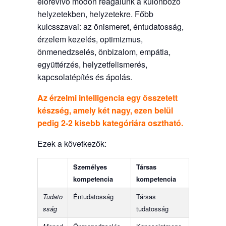
előrevivő módon reagálunk a különböző
helyzetekben, helyzetekre. Főbb
kulcsszavai: az önismeret, éntudatosság,
érzelem kezelés, optimizmus,
önmenedzselés, önbizalom, empátia,
együttérzés, helyzetfelismerés,
kapcsolatépítés és ápolás.
Az érzelmi intelligencia egy összetett
készség, amely két nagy, ezen belül
pedig 2-2 kisebb kategóriára osztható.
Ezek a következők:
Személyes
Társas
kompetencia
kompetencia
Tudato
Éntudatosság
Társas
sság
tudatosság