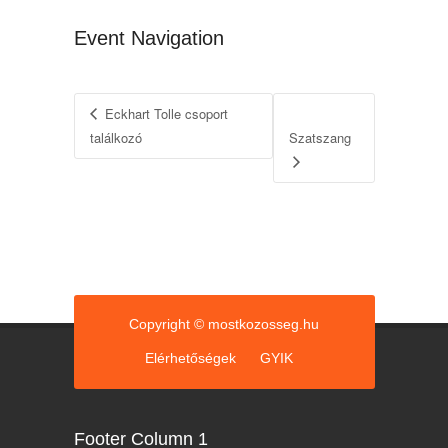
Event Navigation
Eckhart Tolle csoport
találkozó
Szatszang
Copyright © mostkozosseg.hu
Elérhetőségek
GYIK
Footer Column 1