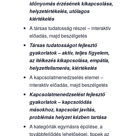
időnyomás érzésének kikapcsolása,
helyzetértékelés, utólagos
kiértékelés
A társas tudatosság részei – interaktív
előadás, majd beszélgetés
Társas tudatosságot fejlesztő
gyakorlatok – aktív, teljes figyelem,
az ítélkezés kikapcsolása, empátia,
helyzetfelismerés, kiértékelés
A kapcsolatmenedzselés elemei –
interaktív előadás, majd beszélgetés
Kapcsolatmenedzselést fejlesztő
gyakorlatok – kapcsolódás
másokhoz, kapcsolat javítás,
problémás helyzet kézben tartása
A kategóriák egymásra épülése, a
továbbfejlődés lehetőségei, tippek az